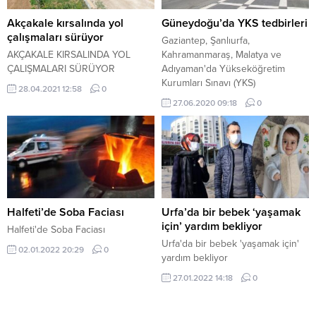
Akçakale kırsalında yol
Güneydoğu’da YKS tedbirleri
çalışmaları sürüyor
Gaziantep, Şanlıurfa,
AKÇAKALE KIRSALINDA YOL
Kahramanmaraş, Malatya ve
ÇALIŞMALARI SÜRÜYOR
Adıyaman'da Yükseköğretim
Kurumları Sınavı (YKS)
28.04.2021 12:58
0
gerçekleştirildi.
27.06.2020 09:18
0
Halfeti’de Soba Faciası
Urfa’da bir bebek ‘yaşamak
için’ yardım bekliyor
Halfeti'de Soba Faciası
Urfa'da bir bebek 'yaşamak için'
02.01.2022 20:29
0
yardım bekliyor
27.01.2022 14:18
0