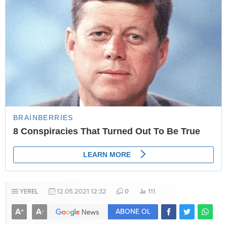
YEREL
12.05.2021 12:32
0
111
A
A
+
-
ABONE OL