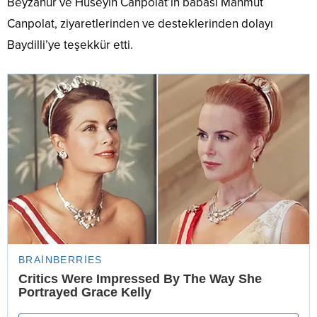
Beyzanur ve Hüseyin Canpolat’ın babası Mahmut
Canpolat, ziyaretlerinden ve desteklerinden dolayı
Baydilli’ye teşekkür etti.