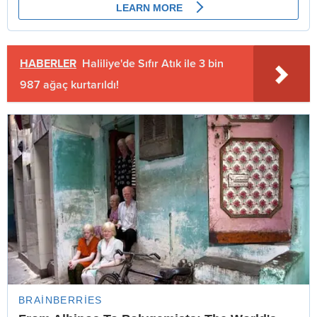
HABERLER
Haliliye'de Sıfır Atık ile 3 bin
987 ağaç kurtarıldı!