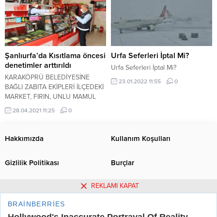
Şanlıurfa’da Kısıtlama öncesi
Urfa Seferleri İptal Mi?
denetimler arttırıldı
Urfa Seferleri İptal Mi?
KARAKÖPRÜ BELEDİYESİNE
23.01.2022 11:55
0
BAĞLI ZABITA EKİPLERİ İLÇEDEKİ
MARKET, FIRIN, UNLU MAMUL
İŞLETMELERİ, KASAP VE
28.04.2021 11:25
0
KUAFÖRLERDE HİJYEN, SAĞLIK
VE PANDEMİ KURALLARINA
YÖNELİK DENETİM
Hakkımızda
Kullanım Koşulları
GERÇEKLEŞTİRDİ.
Gizlilik Politikası
Burçlar
REKLAMI KAPAT
Tüm Yazarlar
Künye
İletişim