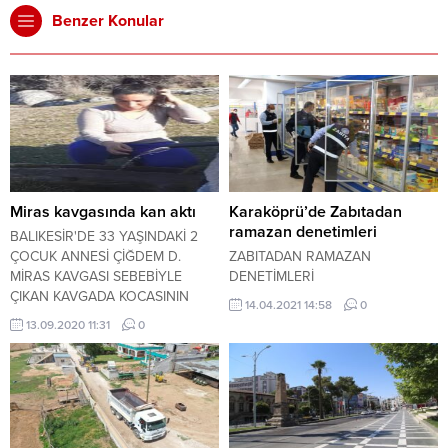
Benzer Konular
Miras kavgasında kan aktı
Karaköprü’de Zabıtadan
ramazan denetimleri
BALIKESİR'DE 33 YAŞINDAKİ 2
ÇOCUK ANNESİ ÇİĞDEM D.
ZABITADAN RAMAZAN
MİRAS KAVGASI SEBEBİYLE
DENETİMLERİ
ÇIKAN KAVGADA KOCASININ
14.04.2021 14:58
0
KARDEŞLERİ TARAFINDAN
13.09.2020 11:31
0
ÖLDÜRÜLDÜ.