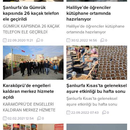
Şanlıurfa’da Gümrük
Haliliye’de öğrenciler
kapısında 26 kaçak telefon
kütüphane ortamında
ele geçirildi
hazırlanıyor
GÜMRÜK KAPISINDA 26 KAÇAK
Haliliye’de öğrenciler kütüphane
TELEFON ELE GEÇİRİLDİ
ortamında hazırlanıyor
22.09.2020 11:21
0
30.12.2022 14:56
0
Karaköprü’de engelleri
Şanlıurfa Kısas’ta geleneksel
kaldıran merkez hizmete
aşure etkinliği bu hafta sonu
açıldı
Şanlıurfa Kısas’ta geleneksel
KARAKÖPRÜ’DE ENGELLERİ
aşure etkinliği bu hafta sonu
KALDIRAN MERKEZ HİZMETE
22.09.2022 07:43
0
AÇILDI
02.02.2021 12:54
0