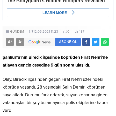
GÜNDEM
12.05.2021 11:23
0
187
A
A
+
-
ABONE OL
Şanlıurfa’nın Birecik ilçesinde köprüden Fırat Nehri’ne
atlayan gencin cesedine 9 gün sonra ulaşıldı.
Olay, Birecik ilçesinden geçen Fırat Nehri üzerindeki
köprüde yaşandı. 28 yaşındaki Salih Demir, köprüden
suya atladı. Durumu fark ederek, suyun kenarına giden
vatandaşlar, bir şey bulamayınca polis ekiplerine haber
verdi.