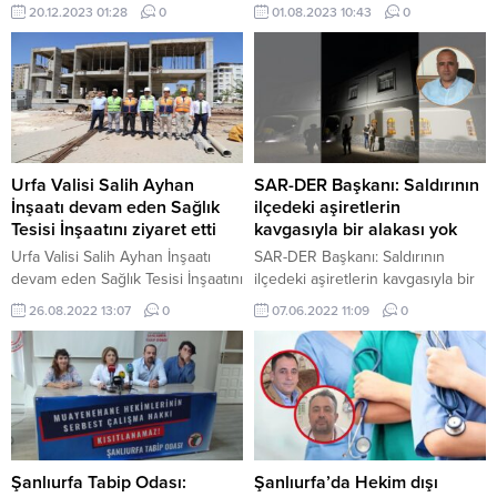
oy verme saatlerini değiştirdi.
20.12.2023 01:28
0
01.08.2023 10:43
0
Resmi Gazete’de yayımlanan YSK
kararına göre, güneşin doğuş ve
batış saatlerindeki farklılık dikkate
alınarak 32 ilde oy verme saatleri
07.00-16.00 olarak belirlendi. Bu
iller şunlardır: Adıyaman Ağrı
Artvin Bingöl Bitlis Diyarbakır
Elazığ...
Urfa Valisi Salih Ayhan
SAR-DER Başkanı: Saldırının
İnşaatı devam eden Sağlık
ilçedeki aşiretlerin
Tesisi İnşaatını ziyaret etti
kavgasıyla bir alakası yok
Urfa Valisi Salih Ayhan İnşaatı
SAR-DER Başkanı: Saldırının
devam eden Sağlık Tesisi İnşaatını
ilçedeki aşiretlerin kavgasıyla bir
ziyaret etti
alakası yok
26.08.2022 13:07
0
07.06.2022 11:09
0
Şanlıurfa Tabip Odası:
Şanlıurfa’da Hekim dışı