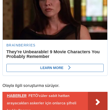
Olayla ilgili soruşturma sürüyor.
HABERLER
FETÖ'cüler sabit hattan
arayacakları askerler için onlarca şifreli