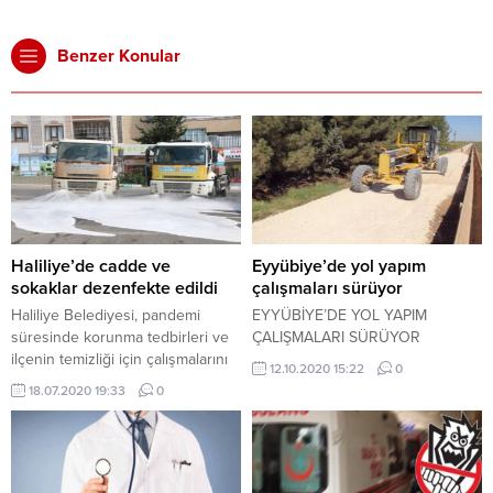
Benzer Konular
Haliliye’de cadde ve
Eyyübiye’de yol yapım
sokaklar dezenfekte edildi
çalışmaları sürüyor
Haliliye Belediyesi, pandemi
EYYÜBİYE’DE YOL YAPIM
süresinde korunma tedbirleri ve
ÇALIŞMALARI SÜRÜYOR
ilçenin temizliği için çalışmalarını
12.10.2020 15:22
0
sürdürüyor.
18.07.2020 19:33
0