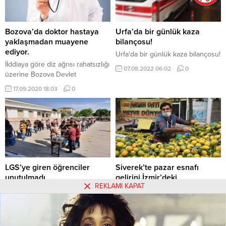
Bozova’da doktor hastaya
Urfa’da bir günlük kaza
yaklaşmadan muayene
bilançosu!
ediyor.
Urfa'da bir günlük kaza bilançosu!
İİddiaya göre diz ağrısı rahatsızlığı
07.08.2022 06:02
0
üzerine Bozova Devlet
Hastanesi'ne giden R. Y uzaktan
17.09.2020 18:03
0
muayene edildi.R.Y'nin kızı
doktorun babasına beş metreden
fazla yaklaşmadığını uzaktan
gözle muayene ettiğini dile
getirdi.
LGS’ye giren öğrenciler
Siverek’te pazar esnafı
unutulmadı
gelirini İzmir’deki
REKLAMI KAPAT
depremzedelere bağışladı
Eyyübiye Belediyesi, LGS
sınavına giren öğrenci ve velilere
PAZARCI ESNAFI BİR GÜNLÜK
su ikramında bulundu.
GELİRİNİ İZMİR
DEPREMZEDELERİNE BAĞIŞLADI
20.06.2020 14:25
0
31.10.2020 14:11
0