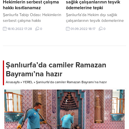
Hekimlerin serbest çalışma
sağlık çalışanlarının teşvik
hakkı kısıtlanamaz
ödemelerine tepki
Şanlıurfa Tabip Odası: Hekimlerin
Şanlıurfa’da Hekim dışı sağlık
serbest çalışma hakkı
çalışanlarının teşvik ödemelerine
kısıtlanamaz
tepki
18.10.2022 17:28
0
01.09.2022 18:17
0
Şanlıurfa’da camiler Ramazan
Bayramı’na hazır
Anasayfa
»
YEREL
»
Şanlıurfa’da camiler Ramazan Bayramı’na hazır