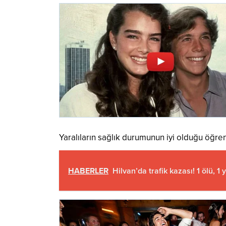
Yaralıların sağlık durumunun iyi olduğu öğrenil
HABERLER
Hilvan’da trafik kazası! 1 ölü, 1 y