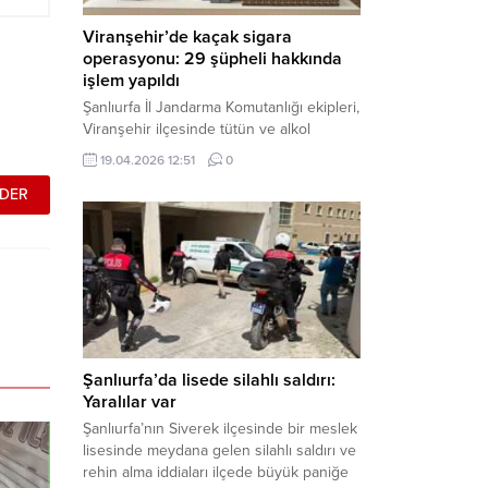
Viranşehir’de kaçak sigara
operasyonu: 29 şüpheli hakkında
işlem yapıldı
Şanlıurfa İl Jandarma Komutanlığı ekipleri,
Viranşehir ilçesinde tütün ve alkol
kaçakçılığına yönelik yürüttüğü kapsamlı
19.04.2026 12:51
0
çalışmalar neticesinde binlerce paket
gümrük kaçağı sigara ele geçirdi.
Operasyon kapsamında çok sayıda şahıs
hakkında adli süreç başlatıldı. Haber
Merkezi – Şanlıurfa Valiliği bünyesinde İl
Jandarma Komutanlığı tarafından
gerçekleştirilen “Tütün ve Alkol
Kaçakçılarına Yönelik Çalışmalar” tüm...
Şanlıurfa’da lisede silahlı saldırı:
Yaralılar var
Şanlıurfa’nın Siverek ilçesinde bir meslek
lisesinde meydana gelen silahlı saldırı ve
rehin alma iddiaları ilçede büyük paniğe