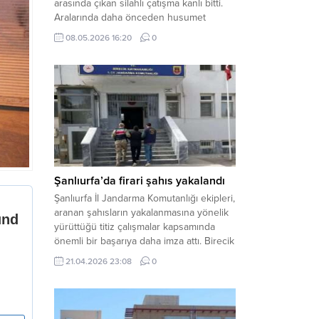
arasında çıkan silahlı çatışma kanlı bitti.
Aralarında daha önceden husumet
olduğu öğrenilen tarafların kavgası
08.05.2026 16:20
0
neticesinde 3 kişi olay yerinde yaşamını
yitirdi. Haber Merkezi – Olay, Haliliye
ilçesine bağlı kırsal Konaç Mahallesi’nde
meydana geldi. Edinilen bilgilere göre,
aralarında husumet bulunan iki grup
arasında henüz belirlenemeyen bir...
Şanlıurfa’da firari şahıs yakalandı
Şanlıurfa İl Jandarma Komutanlığı ekipleri,
aranan şahısların yakalanmasına yönelik
yürüttüğü titiz çalışmalar kapsamında
önemli bir başarıya daha imza attı. Birecik
ilçesinde düzenlenen operasyonla,
21.04.2026 23:08
0
hakkında kesinleşmiş hapis cezası
bulunan bir firari yakalanarak adalete
teslim edildi. Haber Merkezi – Şanlıurfa
Valiliği İl Basın ve Halkla İlişkiler