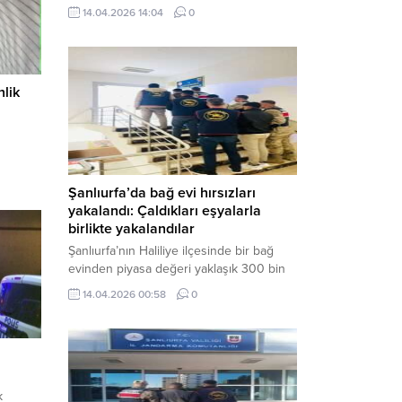
neden oldu. Olay yerine çok sayıda özel
14.04.2026 14:04
0
harekat polisi ve sağlık ekibi sevk
edilirken, saldırganı etkisiz hale getirme
çalışmaları devam ediyor. Haber Merkezi
– Siverek ilçesi Hasan Çelebi
nlik
Mahallesi’nde bulunan Ahmet Koyuncu
Mesleki...
Şanlıurfa’da bağ evi hırsızları
yakalandı: Çaldıkları eşyalarla
birlikte yakalandılar
Şanlıurfa’nın Haliliye ilçesinde bir bağ
evinden piyasa değeri yaklaşık 300 bin
TL olan eşyaları çalan şüpheliler,
14.04.2026 00:58
0
jandarmanın başarılı operasyonuyla
yakalandı. Olayla ilgili gözaltına alınan 3
şüpheliden 2’si tutuklanarak cezaevine
gönderildi. Haber Merkezi – Şanlıurfa İl
Jandarma Komutanlığı, “Faili Meçhul
Hırsızlık Olaylarının Aydınlatılmasına”
k