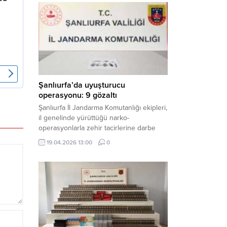
mühimmat ele geçirildi. Haber Merkezi –
Şanlıurfa Valiliği İl Basın ve Halkla İlişkiler
Müdürlüğü tarafından yapılan açıklamaya
göre; 17 Nisan...
Şanlıurfa’da uyuşturucu
operasyonu: 9 gözaltı
Şanlıurfa İl Jandarma Komutanlığı ekipleri,
il genelinde yürüttüğü narko-
operasyonlarla zehir tacirlerine darbe
indirdi. Üç ilçede eş zamanlı
19.04.2026 13:00
0
gerçekleştirilen faaliyetlerde çeşitli
uyuşturucu maddeler ele geçirilirken, 9
şüpheli hakkında adli işlem başlatıldı.
Haber Merkezi – Şanlıurfa Valiliği İl Basın
ve Halkla İlişkiler Müdürlüğü’nden yapılan
açıklamaya göre, İl Jandarma Komutanlığı
tarafından “Narkotik Suçlarla...