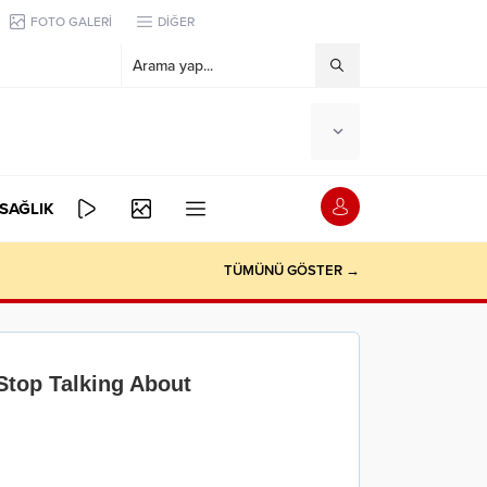
FOTO GALERİ
DİĞER
SAĞLIK
TÜMÜNÜ GÖSTER →