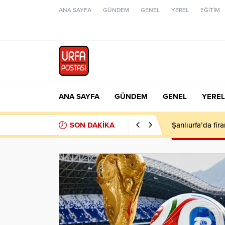
ANA SAYFA
GÜNDEM
GENEL
YEREL
EĞİTİM
ANA SAYFA
GÜNDEM
GENEL
YEREL
SON DAKİKA
Şanlıurfa’da fir