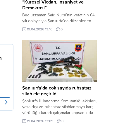
“Küresel Vicdan, İnsaniyet ve
Demokrasi”
Bediüzzaman Said Nursi’nin vefatının 64.
yılı dolayısıyla Şanlıurfa’da düzenlenen
panelde, günümüzün manevi ve
19.04.2026 13:16
0
toplumsal sorunlarına Risale-i Nur
perspektifiyle çözüm arandı. Karaköprü
Necmettin Cevheri Kültür Merkezi’nde
gerçekleştirilen “Küresel Vicdan,
İnsaniyet ve Demokrasi” başlıklı panel,
hürriyet, adalet ve hukuk vurgularıyla
yoğun katılıma sahne oldu. Haber
Merkezi – Bediüzzaman Eğitim Kültür ve
Sanat...
Şanlıurfa’da çok sayıda ruhsatsız
silah ele geçirildi
Şanlıurfa İl Jandarma Komutanlığı ekipleri,
yasa dışı ve ruhsatsız silahlanmaya karşı
yürüttüğü kararlı çalışmalar kapsamında
Bozova ilçesinde bir ikamete operasyon
19.04.2026 13:09
0
düzenledi. Yapılan aramada çok sayıda
uzun namlulu silah, tabanca ve