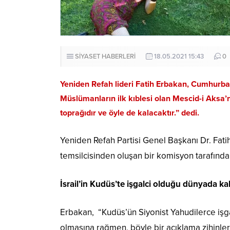
SİYASET HABERLERİ
18.05.2021 15:43
0
Yeniden Refah lideri Fatih Erbakan, Cumhurbaş
Müslümanların ilk kıblesi olan Mescid-i Aksa’n
toprağıdır ve öyle de kalacaktır.” dedi.
Yeniden Refah Partisi Genel Başkanı Dr. Fat
temsilcisinden oluşan bir komisyon tarafından
İsrail’in Kudüs’te işgalci olduğu dünyada kab
Erbakan, “Kudüs’ün Siyonist Yahudilerce işg
olmasına rağmen, böyle bir açıklama zihinle