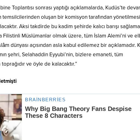
ine Toplantısı sonrası yaptığı açıklamalarda, Kudüs’te dev
nin temsilcilerinden oluşan bir komisyon tarafından yönetilmes
lacaktır. Aksi takdirde bu kadim şehirde kalıcı barışı sağlam
Filistinli Müslümanlar olmak üzere, tüm İslam Alemi’ni ve el
İslâm dünyası açısından asla kabul edilemez bir açıklamadır. 
nın şehri, Selahaddin Eyyubi’nin, bizlere emaneti, tüm
m toprağıdır ve öyle de kalacaktır.”
detmişti