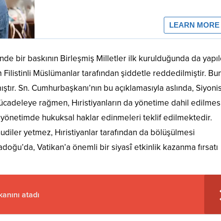
de bir baskının Birleşmiş Milletler ilk kurulduğunda da yapıl
 Filistinli Müslümanlar tarafından şiddetle reddedilmiştir. Bu
mıştır. Sn. Cumhurbaşkanı’nın bu açıklamasıyla aslında, Siyoni
ücadeleye rağmen, Hıristiyanların da yönetime dahil edilmes
e yönetimde hukuksal haklar edinmeleri teklif edilmektedir.
iler yetmez, Hıristiyanlar tarafından da bölüşülmesi
tadoğu’da, Vatikan’a önemli bir siyasî etkinlik kazanma fırsatı
kanını atadı