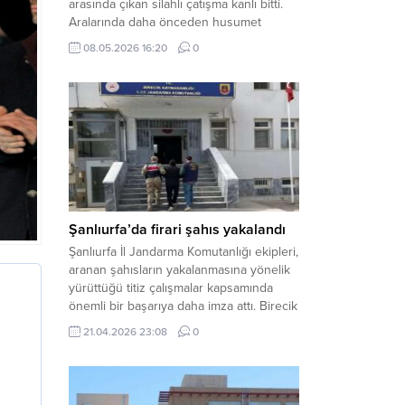
arasında çıkan silahlı çatışma kanlı bitti.
Aralarında daha önceden husumet
olduğu öğrenilen tarafların kavgası
08.05.2026 16:20
0
neticesinde 3 kişi olay yerinde yaşamını
yitirdi. Haber Merkezi – Olay, Haliliye
ilçesine bağlı kırsal Konaç Mahallesi’nde
meydana geldi. Edinilen bilgilere göre,
aralarında husumet bulunan iki grup
arasında henüz belirlenemeyen bir...
Şanlıurfa’da firari şahıs yakalandı
Şanlıurfa İl Jandarma Komutanlığı ekipleri,
aranan şahısların yakalanmasına yönelik
yürüttüğü titiz çalışmalar kapsamında
önemli bir başarıya daha imza attı. Birecik
ilçesinde düzenlenen operasyonla,
21.04.2026 23:08
0
hakkında kesinleşmiş hapis cezası
bulunan bir firari yakalanarak adalete
teslim edildi. Haber Merkezi – Şanlıurfa
Valiliği İl Basın ve Halkla İlişkiler