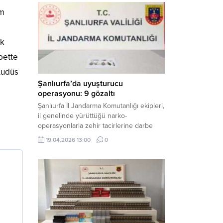
mühimmat ele geçirildi. Haber Merkezi –
am
Şanlıurfa Valiliği İl Basın ve Halkla İlişkiler
i
Müdürlüğü tarafından yapılan açıklamaya
göre; 17 Nisan...
ak
bette
Kudüs
Şanlıurfa’da uyuşturucu
operasyonu: 9 gözaltı
Şanlıurfa İl Jandarma Komutanlığı ekipleri,
il genelinde yürüttüğü narko-
operasyonlarla zehir tacirlerine darbe
indirdi. Üç ilçede eş zamanlı
19.04.2026 13:00
0
gerçekleştirilen faaliyetlerde çeşitli
uyuşturucu maddeler ele geçirilirken, 9
şüpheli hakkında adli işlem başlatıldı.
Haber Merkezi – Şanlıurfa Valiliği İl Basın
ve Halkla İlişkiler Müdürlüğü’nden yapılan
açıklamaya göre, İl Jandarma Komutanlığı
tarafından “Narkotik Suçlarla...