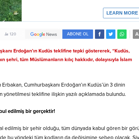
A
ABONE OL
120
kanı Erdoğan’ın Kudüs teklifine tepki göstererek, “Kudüs,
ın şehri, tüm Müslümanların kılıç hakkıdır, dolayısıyla İslam
ih Erbakan, Cumhurbaşkanı Erdoğan’ın Kudüs’ün 3 dinin
 yönetilmesi teklifine ilişkin yazılı açıklamada bulundu.
ul edilmiş bir gerçektir!
al edilmiş bir şehir olduğu, tüm dünyada kabul gören bir gör
rde bu yöndeki tüm kodların da değişimine sebep olacak, Siy