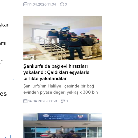
neden oldu. Olay yerine çok sayıda özel
14.04.2026 14:04
0
harekat polisi ve sağlık ekibi sevk
edilirken, saldırganı etkisiz hale getirme
çalışmaları devam ediyor. Haber Merkezi
aşkan
– Siverek ilçesi Hasan Çelebi
Mahallesi’nde bulunan Ahmet Koyuncu
Mesleki...
amı
.”
Şanlıurfa’da bağ evi hırsızları
yakalandı: Çaldıkları eşyalarla
birlikte yakalandılar
Şanlıurfa’nın Haliliye ilçesinde bir bağ
evinden piyasa değeri yaklaşık 300 bin
TL olan eşyaları çalan şüpheliler,
14.04.2026 00:58
0
jandarmanın başarılı operasyonuyla
yakalandı. Olayla ilgili gözaltına alınan 3
şüpheliden 2’si tutuklanarak cezaevine
gönderildi. Haber Merkezi – Şanlıurfa İl
Jandarma Komutanlığı, “Faili Meçhul
Hırsızlık Olaylarının Aydınlatılmasına”