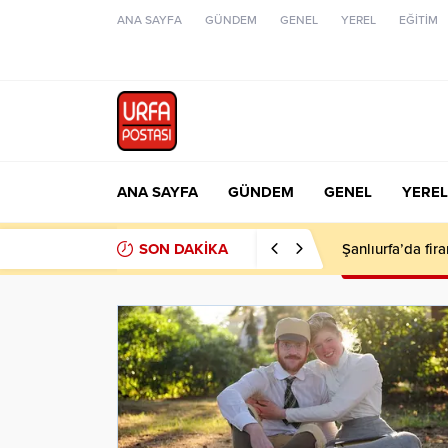
ANA SAYFA
GÜNDEM
GENEL
YEREL
EĞİTİM
ANA SAYFA
GÜNDEM
GENEL
YEREL
SON DAKİKA
Şanlıurfa’da fir