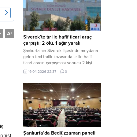
Müdürlüğü tarafından yapılan açıklamaya
göre; İl...
A
-
+
Siverek’te tır ile hafif ticari araç
çarpıştı: 2 ölü, 1 ağır yaralı
Şanlıurfa’nın Siverek ilçesinde meydana
gelen feci trafik kazasında tır ile hafif
ticari aracın çarpışması sonucu 2 kişi
yaşamını yitirdi, 1 kişi ise ağır yaralandı.
19.04.2026 22:37
0
Haber Merkezi – Siverek-Adıyaman kara
yolunda seyir halindeki araçların
çarpışması sonucu meydana gelen
kazada can pazarı yaşandı. Kafa Kafaya
Çarpıştılar Edinilen bilgilere göre,
Hüseyin Çelik (29)...
üş
Şanlıurfa’da Bediüzzaman paneli:
onist