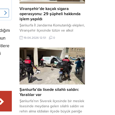
Viranşehir’de kaçak sigara
operasyonu: 29 şüpheli hakkında
işlem yapıldı
Şanlıurfa İl Jandarma Komutanlığı ekipleri,
dığını
Viranşehir ilçesinde tütün ve alkol
kaçakçılığına yönelik yürüttüğü kapsamlı
nun
19.04.2026 12:51
0
çalışmalar neticesinde binlerce paket
stlere
gümrük kaçağı sigara ele geçirdi.
Operasyon kapsamında çok sayıda şahıs
i
hakkında adli süreç başlatıldı. Haber
Merkezi – Şanlıurfa Valiliği bünyesinde İl
Jandarma Komutanlığı tarafından
gerçekleştirilen “Tütün ve Alkol
Kaçakçılarına Yönelik Çalışmalar” tüm...
Şanlıurfa’da lisede silahlı saldırı:
Yaralılar var
Şanlıurfa’nın Siverek ilçesinde bir meslek
lisesinde meydana gelen silahlı saldırı ve
rehin alma iddiaları ilçede büyük paniğe