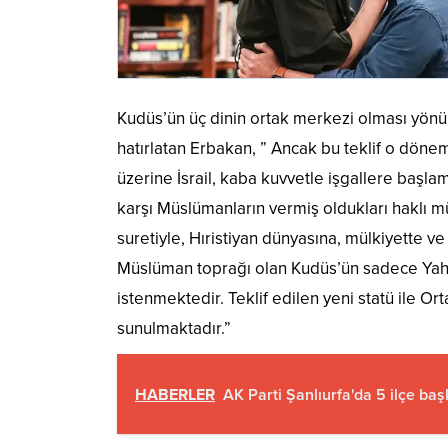
Kudüs’ün üç dinin ortak merkezi olması yönün
hatırlatan Erbakan, ” Ancak bu teklif o dönem
üzerine İsrail, kaba kuvvetle işgallere başla
karşı Müslümanların vermiş oldukları haklı m
suretiyle, Hıristiyan dünyasına, mülkiyette v
Müslüman toprağı olan Kudüs’ün sadece Yahud
istenmektedir. Teklif edilen yeni statü ile Or
sunulmaktadır.”
HABERLER
AK Parti Şanlıurfa'da 5 ilçe baş