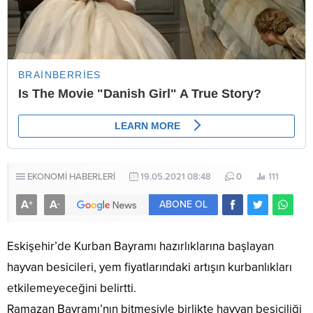
EKONOMİ HABERLERİ
19.05.2021 08:48
0
111
A
A
+
-
ABONE OL
Eskişehir’de Kurban Bayramı hazırlıklarına başlayan
hayvan besicileri, yem fiyatlarındaki artışın kurbanlıkları
etkilemeyeceğini belirtti.
Ramazan Bayramı’nın bitmesiyle birlikte hayvan besiciliği