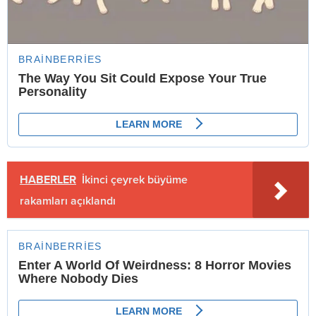
HABERLER
İkinci çeyrek büyüme
rakamları açıklandı