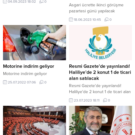
04.09.2023 18:02
0
Asgari ücrette ikinci görüşme
pazartesi günü yapılacak
18.06.2023 10:45
0
Motorine indirim geliyor
Resmi Gazete’de yayınlandı!
Haliliye’de 2 konut 1 de ticari
Motorine indirim geliyor
alan satılacak
25.07.2022 07:06
0
Resmi Gazete'de yayınlandı!
Haliliye'de 2 konut 1 de ticari alan
satılacak
23.07.2023 18:11
0