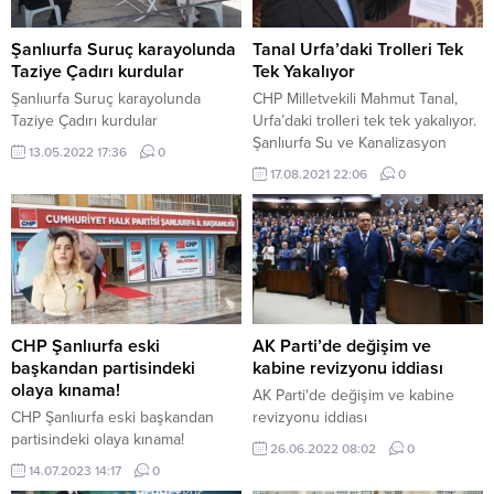
Şanlıurfa Suruç karayolunda
Tanal Urfa’daki Trolleri Tek
Taziye Çadırı kurdular
Tek Yakalıyor
Şanlıurfa Suruç karayolunda
CHP Milletvekili Mahmut Tanal,
Taziye Çadırı kurdular
Urfa’daki trolleri tek tek yakalıyor.
Şanlıurfa Su ve Kanalizasyon
13.05.2022 17:36
0
İdaresi (ŞUSKİ) Bozova İlçe
17.08.2021 22:06
0
Müdürlüğünü yürüten Mustafa
Sönmez’in CHP ile Mustafa Kemal
Atatürk’e yönelik hakaret içerikli
paylaşımlarına CHP Milletvekili
Mahmut Tanal sosyal medya
hesabından tepki gösterdi.
Cumhuriyet Halk Partisi (CHP)
İstanbul Milletvekili Mahmut Tanal,
CHP Şanlıurfa eski
AK Parti’de değişim ve
Şanlıurfa Büyükşehir
başkandan partisindeki
kabine revizyonu iddiası
Belediyesi’ne...
olaya kınama!
AK Parti'de değişim ve kabine
CHP Şanlıurfa eski başkandan
revizyonu iddiası
partisindeki olaya kınama!
26.06.2022 08:02
0
14.07.2023 14:17
0