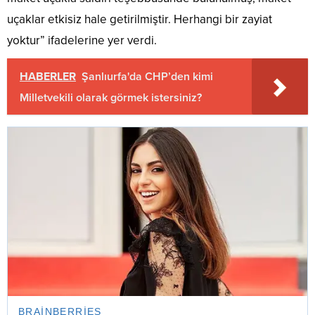
uçaklar etkisiz hale getirilmiştir. Herhangi bir zayiat
yoktur” ifadelerine yer verdi.
HABERLER
Şanlıurfa'da CHP’den kimi
Milletvekili olarak görmek istersiniz?