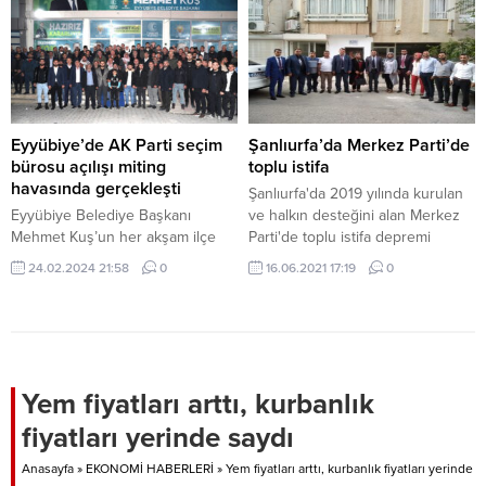
Eyyübiye’de AK Parti seçim
Şanlıurfa’da Merkez Parti’de
bürosu açılışı miting
toplu istifa
havasında gerçekleşti
Şanlıurfa'da 2019 yılında kurulan
Eyyübiye Belediye Başkanı
ve halkın desteğini alan Merkez
Mehmet Kuş’un her akşam ilçe
Parti'de toplu istifa depremi
halkıyla buluşacağı AK Parti
yaşandı.
24.02.2024 21:58
0
16.06.2021 17:19
0
Eyyübiye Seçim Bürosu’nun
açılışı, yoğun bir katılımla yapıldı.
Vatandaşların adeta akın ettiği
seçim bürosu, gece geç saatlere
kadar binlerce kişiyi ağırladı.
TBMM İdare Amiri Şanlıurfa
Yem fiyatları arttı, kurbanlık
Milletvekili İbrahim Eyyüpoğlu,
fiyatları yerinde saydı
Eyyübiye Belediye Başkanı ve
adayı Mehmet Kuş, AK Parti
Anasayfa
»
EKONOMİ HABERLERİ
»
Yem fiyatları arttı, kurbanlık fiyatları yerinde
Eyyübiye...