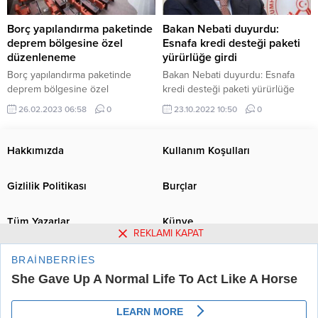
Borç yapılandırma paketinde
Bakan Nebati duyurdu:
deprem bölgesine özel
Esnafa kredi desteği paketi
düzenleneme
yürürlüğe girdi
Borç yapılandırma paketinde
Bakan Nebati duyurdu: Esnafa
deprem bölgesine özel
kredi desteği paketi yürürlüğe
düzenleneme
girdi
26.02.2023 06:58
0
23.10.2022 10:50
0
Hakkımızda
Kullanım Koşulları
Gizlilik Politikası
Burçlar
Tüm Yazarlar
Künye
REKLAMI KAPAT
İletişim
Urfa Postası Haber Sitesi