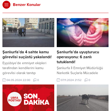
Benzer Konular
Şanlıurfa’da 4 sahte kamu
Şanlıurfa’da uyuşturucu
görevlisi suçüstü yakalandı!
operasyonu: 6 zanlı
tutuklandı!
Eyyübiye’de emniyet ekipleri
tarafından kendilerini kamu
Şanlıurfa İl Emniyet Müdürlüğü
görevlisi olarak tanıtıp
Narkotik Suçlarla Mücadele
vatandaşları dolandıran 4 şüpheli
Şubesi ekipleri, uyuşturucuyla
04.05.2024 22:00
0
07.11.2024 21:52
0
suçüstü yakalandı. Soruşturmada,
mücadele kapsamında bir
şüphelilerin 23 vatandaşı
operasyon gerçekleştirdi.
toplamda 3 milyon 250 bin TL
Operasyonda gözaltına alınan 6
dolandırdığı tespit edildi.
zanlı, çıkarıldıkları mahkemece
Şüphelilerden 3’ü tutuklanarak
tutuklandı. Zanlıların emniyetteki
cezaevine gönderildi. Şanlıurfa’da
işlemleri ve sağlık kontrollerinin