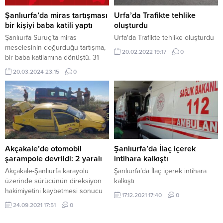
Asayiş Şube Müdürlüğü ekipleri,
ardından adliyeye sevk edildiği
kendilerini kamu görevlisi olarak
belirtildi. Nöbetçi hakimlikçe
Şanlıurfa’da miras tartışması
Urfa’da Trafikte tehlike
(hakim, savcı, polis vb.) tanıtarak
tutuklanan zanlılar, cezaevine
bir kişiyi baba katili yaptı
oluşturdu
vatandaşları dolandırmaya
gönderildi. Operasyonun
Şanlıurfa Suruç’ta miras
Urfa'da Trafikte tehlike oluşturdu
çalışan...
detayları hakkında bilgi verilmedi.
meselesinin doğurduğu tartışma,
20.02.2022 19:17
0
Ancak, Şanlıurfa Emniyet
bir baba katliamına dönüştü. 31
Müdürlüğü’nün uyuşturucuyla...
yaşındaki İ.H.Ö., 64 yaşındaki
20.03.2024 23:15
0
babası H.Ö.’yü bıçaklayarak
öldürdü. Olay, Suruç Uzun Çarşı
Caddesi’nde yaşandı. H.Ö. ve
oğlu İ.H.Ö. arasında miras
meselesi nedeniyle tartışma çıktı.
Tartışmanın kavgaya dönüşmesi
üzerine İ.H.Ö., babasını bıçakladı.
İhbar üzerine olay yerine polis ve
Akçakale’de otomobil
Şanlıurfa’da İlaç içerek
sağlık ekipleri...
şarampole devrildi: 2 yaralı
intihara kalkıştı
Akçakale-Şanlıurfa karayolu
Şanlıurfa’da İlaç içerek intihara
üzerinde sürücünün direksiyon
kalkıştı
hakimiyetini kaybetmesi sonucu
17.12.2021 17:40
0
otomobil şarampole devrildi.
24.09.2021 17:51
0
Kazada iki kişi yaralandı. Kaza,
Akçakale-Şanlıurfa karayolunun