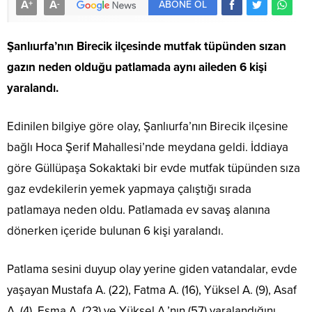
A
A
+
-
ABONE OL
Şanlıurfa’nın Birecik ilçesinde mutfak tüpünden sızan
gazın neden olduğu patlamada aynı aileden 6 kişi
yaralandı.
Edinilen bilgiye göre olay, Şanlıurfa’nın Birecik ilçesine
bağlı Hoca Şerif Mahallesi’nde meydana geldi. İddiaya
göre Güllüpaşa Sokaktaki bir evde mutfak tüpünden sıza
gaz evdekilerin yemek yapmaya çalıştığı sırada
patlamaya neden oldu. Patlamada ev savaş alanına
dönerken içeride bulunan 6 kişi yaralandı.
Patlama sesini duyup olay yerine giden vatandalar, evde
yaşayan Mustafa A. (22), Fatma A. (16), Yüksel A. (9), Asaf
A. (4), Esma A. (23) ve Yüksel A.’nın (57) yaralandığını