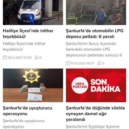
Haliliye İlçesi’nde intihar
Şanlıurfa’da otomobilin LPG
teşebbüsü!
deposu patladı: 6 yaralı
Haliliye İlçesi'nde intihar
Şanlıurfa’nın Suruç ilçesinde
teşebbüsü!
tamirdeki otomobilin LPG
deposunun patlaması sonucu 6
26.11.2021 13:50
0
kişi yaralandı. Suruç Sanayi
17.07.2021 18:07
0
Sitesi’ndeki bir tamirhanedeki
otomobilin LPG deposunda
henüz belirlenemeyen nedenle
patlama meydana geldi. İhbar
üzerine olay yerine, sağlık ve
itfaiye ekipleri sevk edildi.
Patlamada hafif yaralanan 6 kişi
ambulanslarla Suruç Devlet
Şanlıurfa’da uyuşturucu
Şanlıurfa’da düğünde silahla
Hastanesine kaldırıldı. Araçta
operasyonu
oynayan damat ağır
çıkan yangın ise...
yaralandı
Şanlıurfa'da uyuşturucu
operasyonu
Şanlıurfa’nın Eyyübiye ilçesine