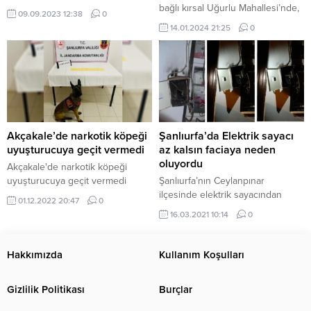
bağlı kırsal Uğurlu Mahallesi’nde,
09.09.2023 12:38
0
düğünde silahla oynayan damat
14.01.2024 21:25
0
ağır yaralandı. Olay, mahallede
bulunan bir düğün salonunda
meydana geldi. İddiaya göre,
hazırlıklar tamamlandıktan sonra
imam nikahına gelmesi
beklenirken İ.Ç. isimli damat,
düğün salonundaki odada silahla
oynamaya başladı. Bu sırada
Akçakale’de narkotik köpeği
Şanlıurfa’da Elektrik sayacı
silahın patlaması sonucu damat
uyuşturucuya geçit vermedi
az kalsın faciaya neden
İ.Ç., başına isabet eden kurşunla...
oluyordu
Akçakale'de narkotik köpeği
uyuşturucuya geçit vermedi
Şanlıurfa’nın Ceylanpınar
ilçesinde elektrik sayacından
01.12.2022 20:47
0
çıkan yangın evde yaşayanlara
16.03.2021 10:14
0
korku dolu anlar yaşattı
Hakkımızda
Kullanım Koşulları
Gizlilik Politikası
Burçlar