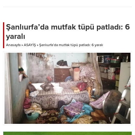
15. kilometresinde meydana geldi.
Abdülaziz D. direksiyon
hakimiyetini kaybetmesi sonucu
63 T 0048 plakalı otomobil
Şanlıurfa’da mutfak tüpü patladı: 6
şarampole devrildi. Kazada 2 kişi
yaralı
yaralandı. Çevredekilerin ihbarı
üzerine olay yerine sağlık ve
Anasayfa
»
ASAYİŞ
»
Şanlıurfa’da mutfak tüpü patladı: 6 yaralı
itfaiye ekipleri sevk edildi....