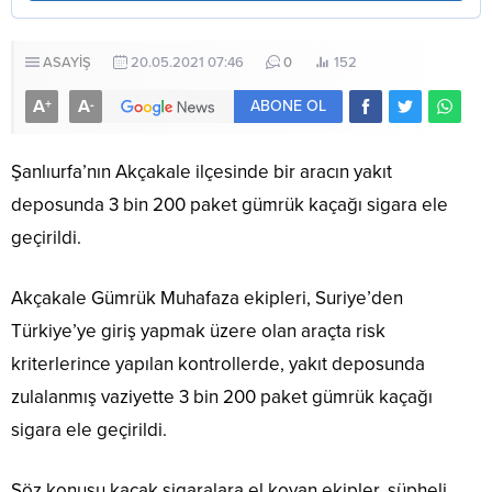
ASAYİŞ
20.05.2021 07:46
0
152
A
A
+
-
ABONE OL
Şanlıurfa’nın Akçakale ilçesinde bir aracın yakıt
deposunda 3 bin 200 paket gümrük kaçağı sigara ele
geçirildi.
Akçakale Gümrük Muhafaza ekipleri, Suriye’den
Türkiye’ye giriş yapmak üzere olan araçta risk
kriterlerince yapılan kontrollerde, yakıt deposunda
zulalanmış vaziyette 3 bin 200 paket gümrük kaçağı
sigara ele geçirildi.
Söz konusu kaçak sigaralara el koyan ekipler, şüpheli