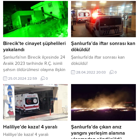
Birecik’te cinayet şüphelileri
Şanlıurfa’da iftar sonrası kan
yakalandı
döküldü!
Şanlıurfa’nın Birecik ilçesinde 24
Şanlıurfa'da iftar sonrası kan
Aralık 2023 tarihinde R.Ç. isimli
döküldü!
şahsın öldürülmesi olayına ilişkin
28.04.2022 20:03
0
yapılan çalışmalar sonucunda
25.01.2024 22:59
0
şüpheli olarak tespit edilen 9 kişi,
Adana, Gaziantep ve Şanlıurfa
illerinde eş zamanlı operasyonla
yakalandı. Şanlıurfa İl Jandarma
Komutanlığı, Birecik ilçesinde 24
Aralık 2023 tarihinde R.Ç. isimli
şahsın öldürülmesi olayının
faillerini yakalamak için çalışma...
Haliliye’de kaza! 4 yaralı
Şanlıurfa’da çıkan anız
yangını yerleşim alanına
Haliliye’de kaza! 4 yaralı