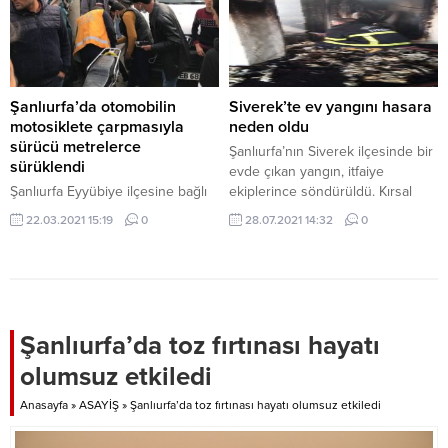
Şanlıurfa’da otomobilin
Siverek’te ev yangını hasara
motosiklete çarpmasıyla
neden oldu
sürücü metrelerce
Şanlıurfa’nın Siverek ilçesinde bir
sürüklendi
evde çıkan yangın, itfaiye
Şanlıurfa Eyyübiye ilçesine bağlı
ekiplerince söndürüldü. Kırsal
Atatürk caddesinde ticari
Ekinbaş Mahallesi’nde Yakup
22.03.2021 15:19
0
28.07.2021 14:32
0
otomobilin motosiklette arkadan
Özbay’a ait evde henüz
çarpması sonucu motosiklet
belirlenemeyen bir nedenle
sürücüsü metrelerce sürüklendi.
yangın çıktı. Yakınlarının
yardımıyla evden çıkarılan Özbay
ailesi, durumu itfaiyeye bildirdi.
Olay yerine gelen itfaiyenin
Şanlıurfa’da toz fırtınası hayatı
müdahale ettiği yangın, yaklaşık
olumsuz etkiledi
bir saatlik çalışmanın ardından
söndürüldü. Yangında evde hasar
Anasayfa
»
ASAYİŞ
»
Şanlıurfa’da toz fırtınası hayatı olumsuz etkiledi
meydana geldi....