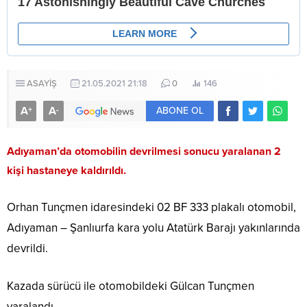
ASAYİŞ
21.05.2021 21:18
0
146
A
A
+
-
ABONE OL
Adıyaman’da otomobilin devrilmesi sonucu yaralanan 2
kişi hastaneye kaldırıldı.
Orhan Tunçmen idaresindeki 02 BF 333 plakalı otomobil,
Adıyaman – Şanlıurfa kara yolu Atatürk Barajı yakınlarında
devrildi.
Kazada sürücü ile otomobildeki Gülcan Tunçmen
yaralandı.