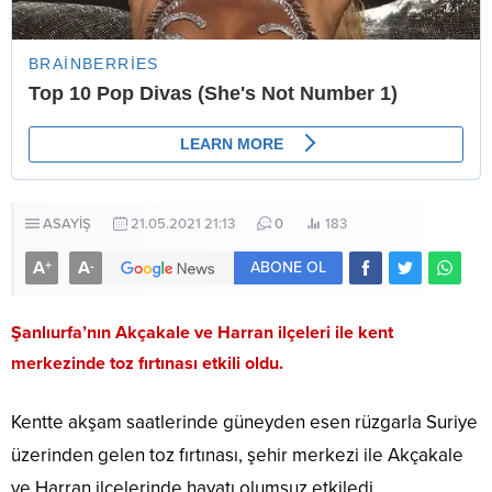
ASAYİŞ
21.05.2021 21:13
0
183
A
A
+
-
ABONE OL
Şanlıurfa’nın Akçakale ve Harran ilçeleri ile kent
merkezinde toz fırtınası etkili oldu.
Kentte akşam saatlerinde güneyden esen rüzgarla Suriye
üzerinden gelen toz fırtınası, şehir merkezi ile Akçakale
ve Harran ilçelerinde hayatı olumsuz etkiledi.