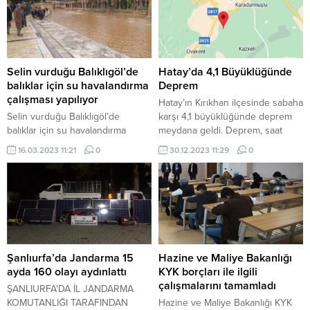
Selin vurduğu Balıklıgöl’de
Hatay’da 4,1 Büyüklüğünde
balıklar için su havalandırma
Deprem
çalışması yapılıyor
Hatay’ın Kırıkhan ilçesinde sabaha
Selin vurduğu Balıklıgöl’de
karşı 4,1 büyüklüğünde deprem
balıklar için su havalandırma
meydana geldi. Deprem, saat
çalışması yapılıyor
05.05’te merkez üssü Kırıkhan
16.03.2023 11:21
0
30.12.2023 11:29
0
olan 8,94 kilometre derinlikte
gerçekleşti. Deprem, Hatay’ın
yanı sıra çevre il ve ilçelerde de
hissedildi. Deprem nedeniyle
herhangi bir can kaybı veya
yaralanma bildirilmedi. Ancak, bazı
evlerde ve iş yerlerinde hasar
oluştu. Depremde maddi...
Şanlıurfa’da Jandarma 15
Hazine ve Maliye Bakanlığı
ayda 160 olayı aydınlattı
KYK borçları ile ilgili
çalışmalarını tamamladı
ŞANLIURFA'DA İL JANDARMA
KOMUTANLIĞI TARAFINDAN
Hazine ve Maliye Bakanlığı KYK