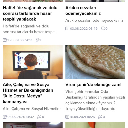
Halfeti’de sağanak ve dolu
Artık o cezaları
sonrası tarlalarda hasar
ödemeyeceksiniz
tespiti yapılacak
Artık o cezaları ödemeyeceksiniz
Halfeti’de sağanak ve dolu
03.08.2022 05:49
0
sonrası tarlalarda hasar tespiti
yapılacak
16.05.2022 14:13
0
Aile, Çalışma ve Sosyal
Viranşehir’de ekmeğe zam!
Hizmetler Bakanlığından
Viranşehir Fırıncılar Oda
“Aile Dostu Medya”
Başkanlığı tarafından yapılan yazılı
kampanyası
açıklamada ekmek fiyatının 2
Aile, Çalışma ve Sosyal Hizmetler
liraya yükseltildiğini duyurdu.
Bakanlığı; aile dostu, aile odaklı
Ekmek zammı Şanlıurfa’nın
06.09.2020 14:32
0
18.09.2021 10:25
0
politika ve uygulamaların
gündemindeyken zam haberi
üretilmesi ve teşvik edilmesi için
Viranşehir’den geldi. Şanlıurfa’da