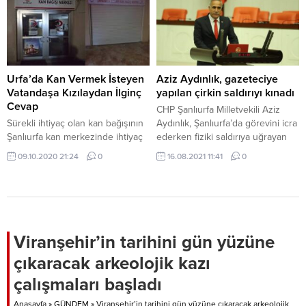
çalışmalara başladı.
ekmeğe gramaj ayarlı zam
yapılırken Viranşehir’de de
ekmeğin fiyatı
yükseltildi. Viranşehir’de 225
gram somun ekmeğin fiyatı 2 lira
olurken, 225 gram tırnaklı ekmek
Urfa’da Kan Vermek İsteyen
Aziz Aydınlık, gazeteciye
2 liraya yükseldi. Viranşehir
Vatandaşa Kızılaydan İlginç
yapılan çirkin saldırıyı kınadı
Fırıncılar Odası...
Cevap
CHP Şanlıurfa Milletvekili Aziz
Sürekli ihtiyaç olan kan bağışının
Aydınlık, Şanlıurfa’da görevini icra
Şanlıurfa kan merkezinde ihtiyaç
ederken fiziki saldırıya uğrayan
dahilinde görülmemesi garip
Gazeteci Umut Deli için kınama
09.10.2020 21:24
0
16.08.2021 11:41
0
karşılandı.
mesajı yayınladı. Ülkemizde
koronavirüs aşılanmasında en az
orana sahip olan Şanlıurfa’da,
vaka sayıları ve vefat sayısının
artmasına yönelik haber çalışması
için Mehmet Akif İnan Eğitim ve
Viranşehir’in tarihini gün yüzüne
Araştırma Hastanesi Morgunda
çıkaracak arkeolojik kazı
kamera ile görüntü almaya...
çalışmaları başladı
Anasayfa
»
GÜNDEM
»
Viranşehir’in tarihini gün yüzüne çıkaracak arkeolojik