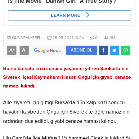
GÜNDEM
YEREL
25.05.2021 19:24
0
188
A
A
+
-
ABONE OL
Bursa’da kalp krizi sonucu yaşamını yitiren Şanlıurfa’nın
Siverek ilçesi Kaymakamı Hasan Ongu için gıyabi cenaze
namazı kılındı.
Aile ziyareti için gittiği Bursa’da dün kalp krizi sonucu
hayatını kaybeden Ongu için Siverek’te öğle namazının
ardından dua edildi, gıyabi cenaze namazı kılındı.
Ulu Cami’de İlçe Müftüsü Muhammed Çiçek’in kıldırdığı