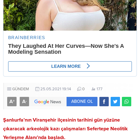
GÜNDEM
25.05.2021 19:14
0
177
A
A
+
-
ABONE OL
Şanlıurfa’nın Viranşehir ilçesinin tarihini gün yüzüne
çıkaracak arkeolojik kazı çalışmaları Sefertepe Neolitik
Yerleşme Alanı’nda başladı.