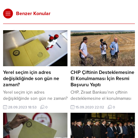
Benzer Konular
Yerel seçim için adres
CHP Çiftinin Desteklemesine
değişikliğinde son gün ne
El Konulmaması İçin Resmi
zaman?
Başvuru Yaptı
Yerel seçim için adres
CHP, Ziraat Bankası’nın çiftinin
değişikliğinde son gün ne zaman?
desteklemesine el konulmaması
için resmi başvuru yaptı
28.09.2023 18:53
0
15.09.2020 22:02
0