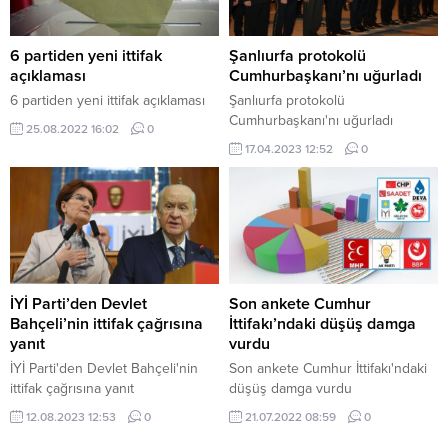
6 partiden yeni ittifak
Şanlıurfa protokolü
açıklaması
Cumhurbaşkanı’nı uğurladı
6 partiden yeni ittifak açıklaması
Şanlıurfa protokolü
Cumhurbaşkanı'nı uğurladı
25.08.2022 16:02
0
17.04.2023 12:52
0
İYİ Parti’den Devlet
Son ankete Cumhur
Bahçeli’nin ittifak çağrısına
İttifakı’ndaki düşüş damga
yanıt
vurdu
İYİ Parti'den Devlet Bahçeli'nin
Son ankete Cumhur İttifakı'ndaki
ittifak çağrısına yanıt
düşüş damga vurdu
12.08.2023 12:53
0
21.07.2022 08:59
0