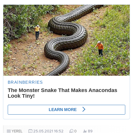
YEREL
25.05.2021 16:52
0
89