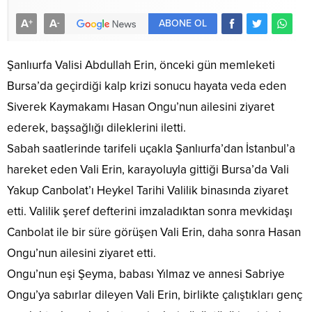
A
A
+
-
ABONE OL
Şanlıurfa Valisi Abdullah Erin, önceki gün memleketi
Bursa’da geçirdiği kalp krizi sonucu hayata veda eden
Siverek Kaymakamı Hasan Ongu’nun ailesini ziyaret
ederek, başsağlığı dileklerini iletti.
Sabah saatlerinde tarifeli uçakla Şanlıurfa’dan İstanbul’a
hareket eden Vali Erin, karayoluyla gittiği Bursa’da Vali
Yakup Canbolat’ı Heykel Tarihi Valilik binasında ziyaret
etti. Valilik şeref defterini imzaladıktan sonra mevkidaşı
Canbolat ile bir süre görüşen Vali Erin, daha sonra Hasan
Ongu’nun ailesini ziyaret etti.
Ongu’nun eşi Şeyma, babası Yılmaz ve annesi Sabriye
Ongu’ya sabırlar dileyen Vali Erin, birlikte çalıştıkları genç