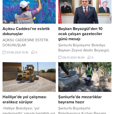
Açıksu Caddesi’ne estetik
Başkan Beyazgül’den 10
dokunuşlar
ocak çalışan gazeteciler
günü mesajı
AÇIKSU CADDESİNE ESTETİK
DOKUNUŞLAR
Şanlıurfa Büyükşehir Belediye
Başkanı Zeynel Abidin Beyazgül,
07.06.2021 13:16
0
10 Ocak Çalışan Gazeteciler
09.01.2021 16:00
0
Günü dolayısıyla bir mesaj
yayımladı.
Haliliye’de yol çalışması
Şanlıurfa’da mezarlıklar
aralıksız sürüyor
bayrama hazır
-Haliliye Belediyesi, ‘yol
Şanlıurfa Büyükşehir
medeniyettir’ şiarıyla başlattığı yol
Belediyesince Kurban Bayramı