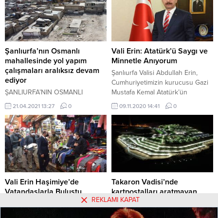
Şanlıurfa’nın Osmanlı
Vali Erin: Atatürk’ü Saygı ve
mahallesinde yol yapım
Minnetle Anıyorum
çalışmaları aralıksız devam
Şanlıurfa Valisi Abdullah Erin,
ediyor
Cumhuriyetimizin kurucusu Gazi
ŞANLIURFA’NIN OSMANLI
Mustafa Kemal Atatürk’ün
MAHALLESİNDE YOL ÇALIŞMASI
ebediyete intikalinin 82’nci yıl
21.04.2021 13:27
0
09.11.2020 14:41
0
dönümü münasebetiyle bir mesaj
yayınladı.
Vali Erin Haşimiye’de
Takaron Vadisi’nde
Vatandaşlarla Buluştu
kartpostalları aratmayan
REKLAMI KAPAT
görüntüler
Bulduğu her fırsatta vatandaşlarla
bir araya gelerek sıkıntı, sorun ve
KARTVİZİTLERİ ARATMAYAN