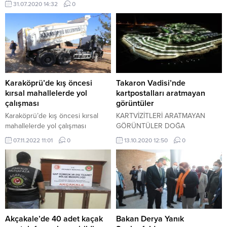
31.07.2020 14:32
0
kılan vatandaşlar, tüm insanlığı
etkileyen korona virüs salgının
bitmesi için dua etti.
Karaköprü’de kış öncesi
Takaron Vadisi’nde
kırsal mahallelerde yol
kartpostalları aratmayan
çalışması
görüntüler
Karaköprü’de kış öncesi kırsal
KARTVİZİTLERİ ARATMAYAN
mahallelerde yol çalışması
GÖRÜNTÜLER DOĞA
TUTKUNLARINI İLGİSİNİ ÇEKİYOR
07.11.2022 11:01
0
13.10.2020 12:50
0
Akçakale’de 40 adet kaçak
Bakan Derya Yanık