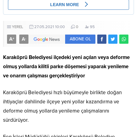
YEREL
27.05.2021 10:00
0
95
A
A
+
-
ABONE OL
Karaköprü Belediyesi ilçedeki yeni açılan veya deforme
olmuş yollarda kilitli parke döşemesi yaparak yenileme
ve onarım çalışması gerçekleştiriyor
Karaköprü Belediyesi hızlı büyümeyle birlikte doğan
ihtiyaçlar dahilinde ilçeye yeni yollar kazandırma ve
deforme olmuş yollarda yenileme çalışmalarını
sürdürüyor.
Fen İşleri Müdürlüğü ekipleri Karaköprü Belediye