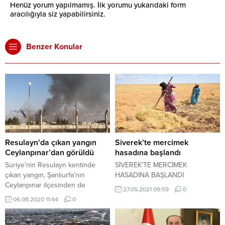
Henüz yorum yapılmamış. İlk yorumu yukarıdaki form
aracılığıyla siz yapabilirsiniz.
Benzer Konular
Resulayn’da çıkan yangın
Siverek’te mercimek
Ceylanpınar’dan görüldü
hasadına başlandı
Suriye’nin Resulayn kentinde
SİVEREK’TE MERCİMEK
çıkan yangın, Şanlıurfa’nın
HASADINA BAŞLANDI
Ceylanpınar ilçesinden de
27.05.2021 09:59
0
görüldü.
06.08.2020 11:44
0