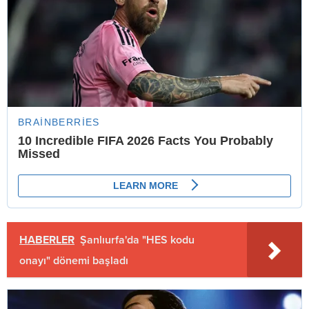
HABERLER
Şanlıurfa'da "HES kodu
onayı" dönemi başladı