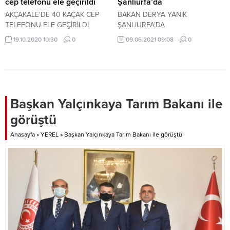
cep telefonu ele geçirildi
Şanlıurfa’da
AKÇAKALE'DE 40 KAÇAK CEP
BAKAN DERYA YANIK
TELEFONU ELE GEÇİRİLDİ
ŞANLIURFA’DA
19.10.2020 10:30
0
09.06.2021 09:08
0
Başkan Yalçınkaya Tarım Bakanı ile
görüştü
Anasayfa
»
YEREL
»
Başkan Yalçınkaya Tarım Bakanı ile görüştü