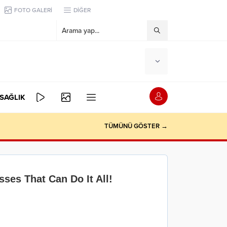
FOTO GALERİ
DİĞER
SAĞLIK
TÜMÜNÜ GÖSTER →