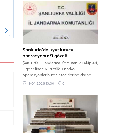
mühimmat ele geçirildi. Haber Merkezi –
Şanlıurfa Valiliği İl Basın ve Halkla İlişkiler
Müdürlüğü tarafından yapılan açıklamaya
göre; 17 Nisan...
Şanlıurfa’da uyuşturucu
operasyonu: 9 gözaltı
Şanlıurfa İl Jandarma Komutanlığı ekipleri,
il genelinde yürüttüğü narko-
operasyonlarla zehir tacirlerine darbe
indirdi. Üç ilçede eş zamanlı
19.04.2026 13:00
0
gerçekleştirilen faaliyetlerde çeşitli
uyuşturucu maddeler ele geçirilirken, 9
şüpheli hakkında adli işlem başlatıldı.
Haber Merkezi – Şanlıurfa Valiliği İl Basın
ve Halkla İlişkiler Müdürlüğü’nden yapılan
açıklamaya göre, İl Jandarma Komutanlığı
tarafından “Narkotik Suçlarla...