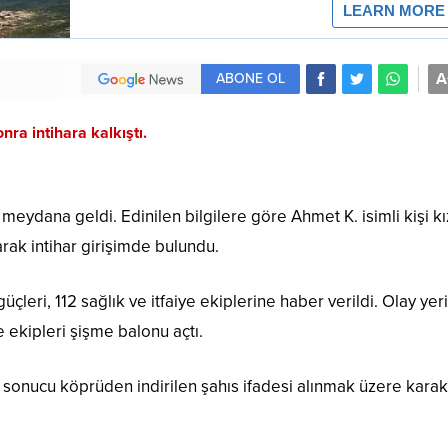
A
ABONE OL
onra intihara kalkıştı.
eydana geldi. Edinilen bilgilere göre Ahmet K. isimli kişi kı
rak intihar girişimde bulundu.
leri, 112 sağlık ve itfaiye ekiplerine haber verildi. Olay yer
e ekipleri şişme balonu açtı.
ı sonucu köprüden indirilen şahıs ifadesi alınmak üzere kara