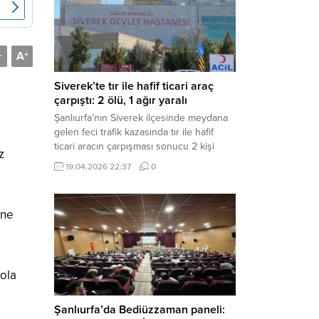
Müdürlüğü tarafından yapılan açıklamaya
göre; İl...
A
-
+
Siverek’te tır ile hafif ticari araç
çarpıştı: 2 ölü, 1 ağır yaralı
Şanlıurfa’nın Siverek ilçesinde meydana
gelen feci trafik kazasında tır ile hafif
ticari aracın çarpışması sonucu 2 kişi
z
yaşamını yitirdi, 1 kişi ise ağır yaralandı.
19.04.2026 22:37
0
Haber Merkezi – Siverek-Adıyaman kara
yolunda seyir halindeki araçların
çarpışması sonucu meydana gelen
ine
kazada can pazarı yaşandı. Kafa Kafaya
Çarpıştılar Edinilen bilgilere göre,
Hüseyin Çelik (29)...
kola
Şanlıurfa’da Bediüzzaman paneli: