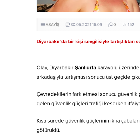
ASAYİŞ
30.05.2021 16:09
0
152
Diyarbakır’da bir kişi sevgilisiyle tartıştıktan s
Olay, Diyarbakır-
Şanlıurfa
karayolu üzerinde m
arkadaşıyla tartışması sonucu üst geçide çıka
Çevredekilerin fark etmesi sonucu güvenlik güç
gelen güvenlik güçleri trafiği keserken itfaiy
Kısa sürede güvenlik güçlerinin ikna çabalar
götürüldü.