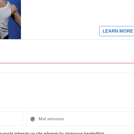
e-posta adresim ve site adresim bu tarayıcıya kaydedilsin.