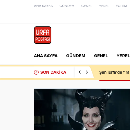
ANA SAYFA
GÜNDEM
GENEL
YEREL
EĞİTİM
ANA SAYFA
GÜNDEM
GENEL
YEREL
SON DAKİKA
Şanlıurfa’da fir