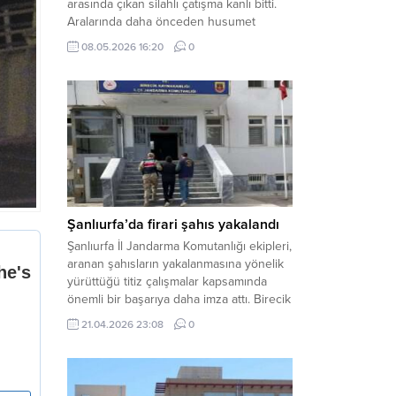
arasında çıkan silahlı çatışma kanlı bitti.
Aralarında daha önceden husumet
olduğu öğrenilen tarafların kavgası
08.05.2026 16:20
0
neticesinde 3 kişi olay yerinde yaşamını
yitirdi. Haber Merkezi – Olay, Haliliye
ilçesine bağlı kırsal Konaç Mahallesi’nde
meydana geldi. Edinilen bilgilere göre,
aralarında husumet bulunan iki grup
arasında henüz belirlenemeyen bir...
Şanlıurfa’da firari şahıs yakalandı
Şanlıurfa İl Jandarma Komutanlığı ekipleri,
aranan şahısların yakalanmasına yönelik
yürüttüğü titiz çalışmalar kapsamında
önemli bir başarıya daha imza attı. Birecik
ilçesinde düzenlenen operasyonla,
21.04.2026 23:08
0
hakkında kesinleşmiş hapis cezası
bulunan bir firari yakalanarak adalete
teslim edildi. Haber Merkezi – Şanlıurfa
Valiliği İl Basın ve Halkla İlişkiler