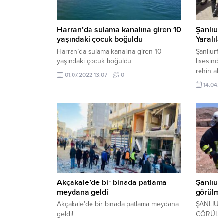
Harran’da sulama kanalına giren 10
Şanlıur
yaşındaki çocuk boğuldu
Yaralı
Harran’da sulama kanalına giren 10
Şanlıur
yaşındaki çocuk boğuldu
lisesin
rehin a
01.07.2022 13:07
0
neden o
14.04
harekat
edilirk
çalışma
– Siver
Mahall
Mesleki.
Akçakale’de bir binada patlama
Şanlıu
meydana geldi!
görül
Akçakale’de bir binada patlama meydana
ŞANLIU
geldi!
GÖRÜL