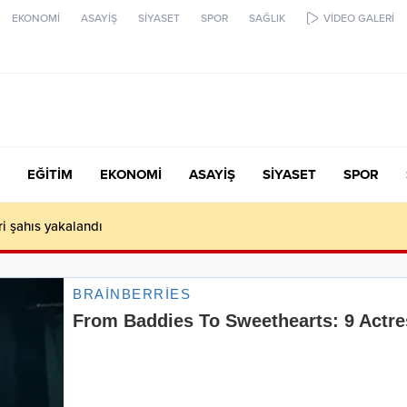
EKONOMİ
ASAYİŞ
SİYASET
SPOR
SAĞLIK
VİDEO GALERİ
EĞİTİM
EKONOMİ
ASAYİŞ
SİYASET
SPOR
ari şahıs yakalandı