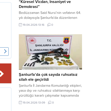
“Küresel Vicdan, İnsaniyet ve
Demokrasi”
Bediüzzaman Said Nursi’nin vefatının 64.
yılı dolayısıyla Şanlıurfa’da düzenlenen
panelde, günümüzün manevi ve
19.04.2026 13:16
0
toplumsal sorunlarına Risale-i Nur
perspektifiyle çözüm arandı. Karaköprü
Necmettin Cevheri Kültür Merkezi’nde
gerçekleştirilen “Küresel Vicdan,
İnsaniyet ve Demokrasi” başlıklı panel,
hürriyet, adalet ve hukuk vurgularıyla
yoğun katılıma sahne oldu. Haber
Merkezi – Bediüzzaman Eğitim Kültür ve
Sanat...
Şanlıurfa’da çok sayıda ruhsatsız
silah ele geçirildi
Şanlıurfa İl Jandarma Komutanlığı ekipleri,
yasa dışı ve ruhsatsız silahlanmaya karşı
yürüttüğü kararlı çalışmalar kapsamında
Bozova ilçesinde bir ikamete operasyon
19.04.2026 13:09
0
düzenledi. Yapılan aramada çok sayıda
uzun namlulu silah, tabanca ve