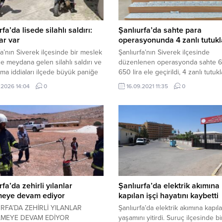
fa’da lisede silahlı saldırı:
Şanlıurfa’da sahte para
lar var
operasyonunda 4 zanlı tutukl
fa’nın Siverek ilçesinde bir meslek
Şanlıurfa’nın Siverek ilçesinde
de meydana gelen silahlı saldırı ve
düzenlenen operasyonda sahte 6
lma iddiaları ilçede büyük paniğe
650 lira ele geçirildi, 4 zanlı tutukl
ldu. Olay yerine çok sayıda özel
Alınan bilgiye göre, Şanlıurfa Kaçak
.2026 14:04
0
16.09.2021 11:35
0
 polisi ve sağlık ekibi sevk
ve Organize Suçlarla Mücadele Ş
en, saldırganı etkisiz hale getirme
Müdürlüğü ekipleri, bir şebekenin
ları devam ediyor. Haber Merkezi
internet üzerinden yapılan alışver
ek ilçesi Hasan Çelebi
sahte para kullandığı bilgisi üzeri
esi’nde bulunan Ahmet Koyuncu
çalışma başlattı. “Parada sahtecilik
..
suçunun önlenmesi” kapsamında 
alınan şüphelilerin aracı Siverek-
Şanlıurfa kara yolunda durduruldu.
rfa’da zehirli yılanlar
Şanlıurfa’da elektrik akımına
meye devam ediyor
kapılan işçi hayatını kaybetti
RFA’DA ZEHİRLİ YILANLAR
Şanlıurfa’da elektrik akımına kapıla
MEYE DEVAM EDİYOR
yaşamını yitirdi. Suruç ilçesinde bi