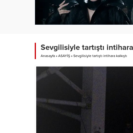
Sevgilisiyle tartıştı intihara
Anasayfa
»
ASAYİŞ
»
Sevgilisiyle tartıştı intihara kalkıştı