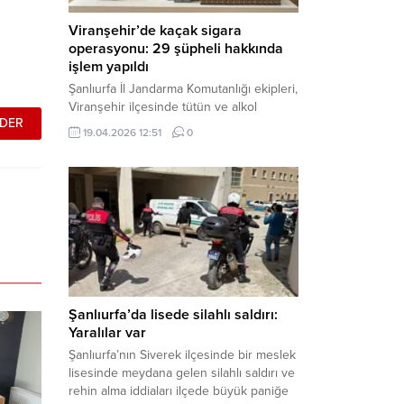
Viranşehir’de kaçak sigara
operasyonu: 29 şüpheli hakkında
işlem yapıldı
Şanlıurfa İl Jandarma Komutanlığı ekipleri,
Viranşehir ilçesinde tütün ve alkol
kaçakçılığına yönelik yürüttüğü kapsamlı
19.04.2026 12:51
0
çalışmalar neticesinde binlerce paket
gümrük kaçağı sigara ele geçirdi.
Operasyon kapsamında çok sayıda şahıs
hakkında adli süreç başlatıldı. Haber
Merkezi – Şanlıurfa Valiliği bünyesinde İl
Jandarma Komutanlığı tarafından
gerçekleştirilen “Tütün ve Alkol
Kaçakçılarına Yönelik Çalışmalar” tüm...
Şanlıurfa’da lisede silahlı saldırı:
Yaralılar var
Şanlıurfa’nın Siverek ilçesinde bir meslek
lisesinde meydana gelen silahlı saldırı ve
rehin alma iddiaları ilçede büyük paniğe