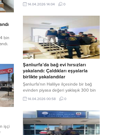
neden oldu. Olay yerine çok sayıda özel
14.04.2026 14:04
0
harekat polisi ve sağlık ekibi sevk
edilirken, saldırganı etkisiz hale getirme
çalışmaları devam ediyor. Haber Merkezi
andı
– Siverek ilçesi Hasan Çelebi
Mahallesi’nde bulunan Ahmet Koyuncu
4 bin
Mesleki...
andı.
çılık
ube
Şanlıurfa’da bağ evi hırsızları
işlerde
yakalandı: Çaldıkları eşyalarla
ne
birlikte yakalandılar
Şanlıurfa’nın Haliliye ilçesinde bir bağ
takibe
evinden piyasa değeri yaklaşık 300 bin
TL olan eşyaları çalan şüpheliler,
...
14.04.2026 00:58
0
jandarmanın başarılı operasyonuyla
yakalandı. Olayla ilgili gözaltına alınan 3
şüpheliden 2’si tutuklanarak cezaevine
gönderildi. Haber Merkezi – Şanlıurfa İl
n işçi
Jandarma Komutanlığı, “Faili Meçhul
r
Hırsızlık Olaylarının Aydınlatılmasına”