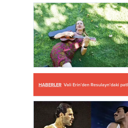
HABERLER
Vali Erin’den Resulayn’daki pat