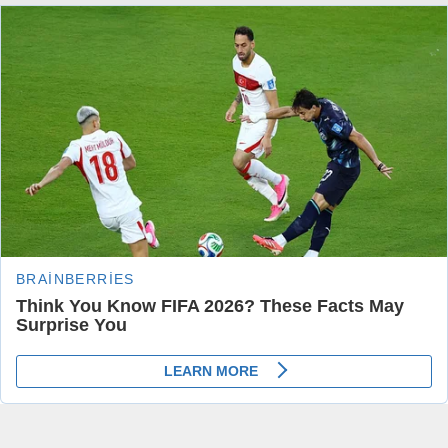
Daha sonraki yorumlarımda kullanılması için adım, e-posta adresim
ve site adresim bu tarayıcıya kaydedilsin.
Beni sonraki yorumlar için e-posta ile bilgilendir.
Beni yeni yazılarda e-posta ile bilgilendir.
Henüz yorum yapılmamış. İlk yorumu yukarıdaki form
aracılığıyla siz yapabilirsiniz.