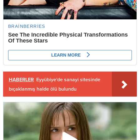
HABERLER
Eyyübiye'de sanayi sitesinde
bıçaklanmış halde ölü bulundu