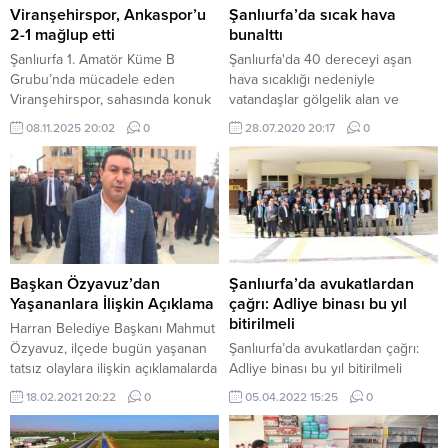
Viranşehirspor, Ankaspor’u
Şanlıurfa’da sıcak hava
2-1 mağlup etti
bunalttı
Şanlıurfa 1. Amatör Küme B
Şanlıurfa'da 40 dereceyi aşan
Grubu’nda mücadele eden
hava sıcaklığı nedeniyle
Viranşehirspor, sahasında konuk
vatandaşlar gölgelik alan ve
ettiği Ankaspor’u 2-1 mağlup
parklarda serinlemeyi tercih
08.11.2025 20:02
0
28.07.2020 20:17
0
ederek sezonun ilk galibiyetini
ediyor.
aldı. Karşılaşmaya etkili başlayan
Viranşehirspor, 25. dakikada Velat
Dakak’ın attığı golle 1-0 öne geçti.
İlk yarı bu skorla tamamlanırken,
ikinci yarıda Ankaspor kontra
ataktan bulduğu golle eşitliği
sağladı. Maçın uzatma
Başkan Özyavuz’dan
Şanlıurfa’da avukatlardan
dakikalarında...
Yaşananlara İlişkin Açıklama
çağrı: Adliye binası bu yıl
bitirilmeli
Harran Belediye Başkanı Mahmut
Özyavuz, ilçede bugün yaşanan
Şanlıurfa’da avukatlardan çağrı:
tatsız olaylara ilişkin açıklamalarda
Adliye binası bu yıl bitirilmeli
bulundu.
18.02.2021 20:22
0
05.04.2022 15:25
0