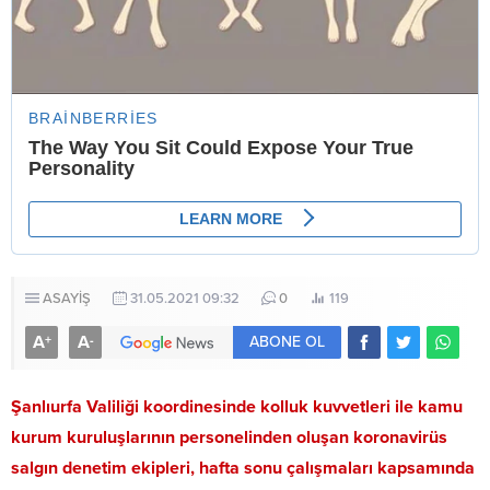
ASAYİŞ
31.05.2021 09:32
0
119
A
A
+
-
ABONE OL
Şanlıurfa Valiliği koordinesinde kolluk kuvvetleri ile kamu
kurum kuruluşlarının personelinden oluşan koronavirüs
salgın denetim ekipleri, hafta sonu çalışmaları kapsamında