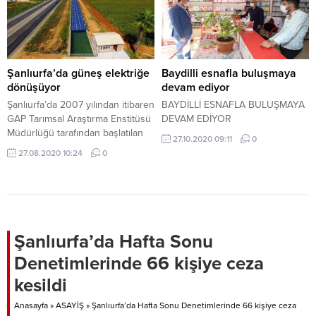
Şanlıurfa’da güneş elektriğe
Baydilli esnafla buluşmaya
dönüşüyor
devam ediyor
Şanlıurfa’da 2007 yılından itibaren
BAYDİLLİ ESNAFLA BULUŞMAYA
GAP Tarımsal Araştırma Enstitüsü
DEVAM EDİYOR
Müdürlüğü tarafından başlatılan
27.10.2020 09:11
0
Güneş Enerjisi Santralleri (GES)
27.08.2020 10:24
0
projeleri ile bölge çiftçisinin
güneşten elde edeceği elektrik
enerjisinin verimli topraklarla
buluşturulması sağlanacak.
Şanlıurfa’da Hafta Sonu
Denetimlerinde 66 kişiye ceza
kesildi
Anasayfa
»
ASAYİŞ
»
Şanlıurfa’da Hafta Sonu Denetimlerinde 66 kişiye ceza