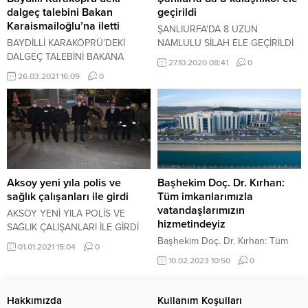
dalgeç talebini Bakan
geçirildi
Karaismailoğlu’na iletti
ŞANLIURFA'DA 8 UZUN
BAYDİLLİ KARAKÖPRÜ’DEKİ
NAMLULU SİLAH ELE GEÇİRİLDİ
DALGEÇ TALEBİNİ BAKANA
27.10.2020 08:41
0
İLETTİ
26.03.2021 16:09
0
Aksoy yeni yıla polis ve
Başhekim Doç. Dr. Kırhan:
sağlık çalışanları ile girdi
Tüm imkanlarımızla
vatandaşlarımızın
AKSOY YENİ YILA POLİS VE
hizmetindeyiz
SAĞLIK ÇALIŞANLARI İLE GİRDİ
Başhekim Doç. Dr. Kırhan: Tüm
01.01.2021 15:04
0
imkanlarımızla vatandaşlarımızın
10.02.2023 10:50
0
hizmetindeyiz
Hakkımızda
Kullanım Koşulları