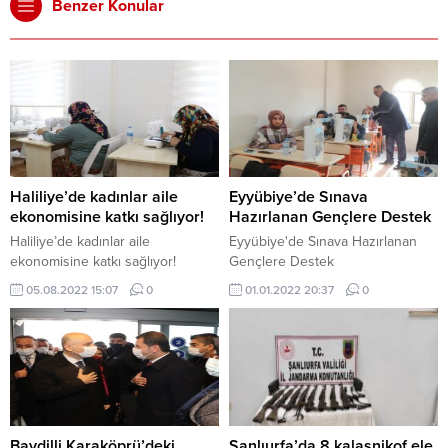
Benzer Konular
Haliliye’de kadınlar aile
Eyyübiye’de Sınava
ekonomisine katkı sağlıyor!
Hazırlanan Gençlere Destek
Haliliye’de kadınlar aile
Eyyübiye'de Sınava Hazırlanan
ekonomisine katkı sağlıyor!
Gençlere Destek
05.08.2022 15:07
0
01.01.2022 20:37
0
Baydilli Karaköprü’deki
Şanlıurfa’da 8 kalaşnikof ele