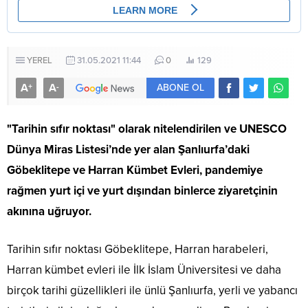
YEREL
31.05.2021 11:44
0
129
A
A
+
-
ABONE OL
"Tarihin sıfır noktası" olarak nitelendirilen ve UNESCO
Dünya Miras Listesi’nde yer alan Şanlıurfa’daki
Göbeklitepe ve Harran Kümbet Evleri, pandemiye
rağmen yurt içi ve yurt dışından binlerce ziyaretçinin
akınına uğruyor.
Tarihin sıfır noktası Göbeklitepe, Harran harabeleri,
Harran kümbet evleri ile İlk İslam Üniversitesi ve daha
birçok tarihi güzellikleri ile ünlü Şanlıurfa, yerli ve yabancı