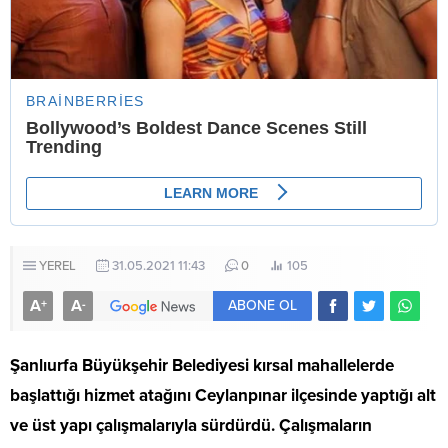
YEREL
31.05.2021 11:43
0
105
A
A
+
-
ABONE OL
Şanlıurfa Büyükşehir Belediyesi kırsal mahallelerde
başlattığı hizmet atağını Ceylanpınar ilçesinde yaptığı alt
ve üst yapı çalışmalarıyla sürdürdü. Çalışmaların