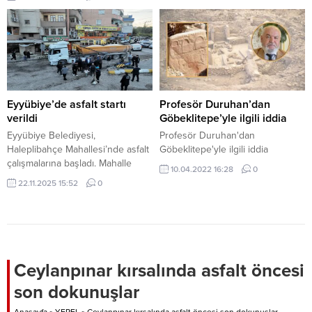
Eyyübiye’de asfalt startı
Profesör Duruhan’dan
verildi
Göbeklitepe’yle ilgili iddia
Eyyübiye Belediyesi,
Profesör Duruhan'dan
Haleplibahçe Mahallesi’nde asfalt
Göbeklitepe'yle ilgili iddia
çalışmalarına başladı. Mahalle
10.04.2022 16:28
0
sakinlerine sürpriz yapan Başkan
22.11.2025 15:52
0
Mehmet Kuş, Fatih Sultan
Mehmet İlkokulu arkasından
başlayıp, Mance Deresi’ne kadar
uzayan yoldaki çalışmanın salı
günü tamamlanacağı müjdesini
verdi. Şanlıurfa’nın en büyük
Ceylanpınar kırsalında asfalt öncesi
ilçesi Eyyübiye’de başlatılan yol
son dokunuşlar
yapım seferberliğine asfalt
çalışmalarını da ekleyen Eyyübiye