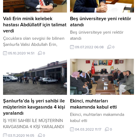
Vali Erin minik kelebek
Beş üniversiteye yeni rektör
hastası Abdüllatif için talimat
atandı
verdi
Beş üniversiteye yeni rektör
Çocuklara olan sevgisi ile bilinen
atandı
Şanlıurfa Valisi Abdullah Erin,
09.07.2022 06:08
0
kelebek hastası minik Abdüllatif’in
05.10.2020 14:51
0
acılarını hafifletmek ve ailesine
destek için talimat verdi. Vali
Erin’in talimatıyla Sosyal
Yardımlaşma ve Dayanışma Vakfı
tarafından acil nakit ihtiyacı
karşılanan aileye, sosyal
ekonomik destek sağlanması için
de işlem başlatıldı. Akçakale
Şanlıurfa’da İş yeri sahibi ile
Ekinci, muhtarları
Sosyal Hizmet Merkezi tarafından
müşterinin kavgasında 4 kişi
makamında kabul etti
tedavisi için...
yaralandı
Ekinci, muhtarları makamında
İŞ YERİ SAHİBİ İLE MÜŞTERİNİN
kabul etti
KAVGASINDA 4 KİŞİ YARALANDI
04.03.2022 11:17
0
03.11.2020 14:05
0