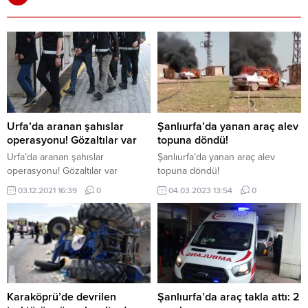
Urfa’da aranan şahıslar
Şanlıurfa’da yanan araç alev
operasyonu! Gözaltılar var
topuna döndü!
Urfa’da aranan şahıslar
Şanlıurfa’da yanan araç alev
operasyonu! Gözaltılar var
topuna döndü!
03.12.2021 16:39
0
04.03.2023 13:54
0
Karaköprü’de devrilen
Şanlıurfa’da araç takla attı: 2