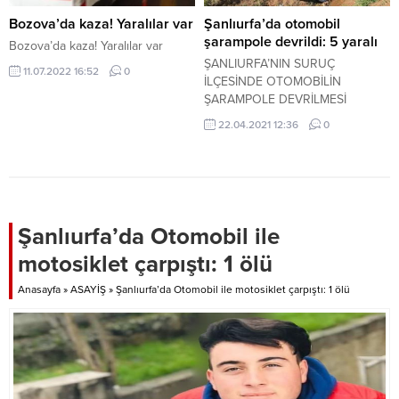
ecza maddesi, 1 ruhsatsız tabanca
ve 2 fişek ele geçirildi. Gözaltına
Bozova’da kaza! Yaralılar var
Şanlıurfa’da otomobil
alınan 1 şüpheli, emniyetteki
şarampole devrildi: 5 yaralı
Bozova’da kaza! Yaralılar var
işlemlerinin ardından adliyeye
ŞANLIURFA’NIN SURUÇ
11.07.2022 16:52
0
sevk edildi....
İLÇESİNDE OTOMOBİLİN
ŞARAMPOLE DEVRİLMESİ
SONUCU MEYDANA GELEN
22.04.2021 12:36
0
TRAFİK KAZASINDA 5 KİŞİ
YARALANDI.
Şanlıurfa’da Otomobil ile
motosiklet çarpıştı: 1 ölü
Anasayfa
»
ASAYİŞ
»
Şanlıurfa’da Otomobil ile motosiklet çarpıştı: 1 ölü