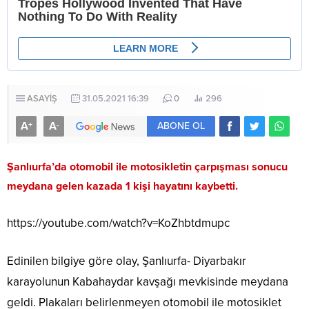
ASAYİŞ
31.05.2021 16:39
0
296
A
A
+
-
ABONE OL
Şanlıurfa’da otomobil ile motosikletin çarpışması sonucu
meydana gelen kazada 1 kişi hayatını kaybetti.
https://youtube.com/watch?v=KoZhbtdmupc
Edinilen bilgiye göre olay, Şanlıurfa- Diyarbakır
karayolunun Kabahaydar kavşağı mevkisinde meydana
geldi. Plakaları belirlenmeyen otomobil ile motosiklet