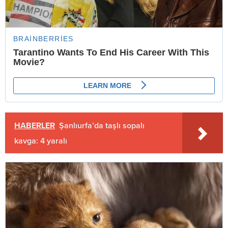
HABERLER
Şanlıurfa’da taşlı sopalı
kavga: 4 yaralı