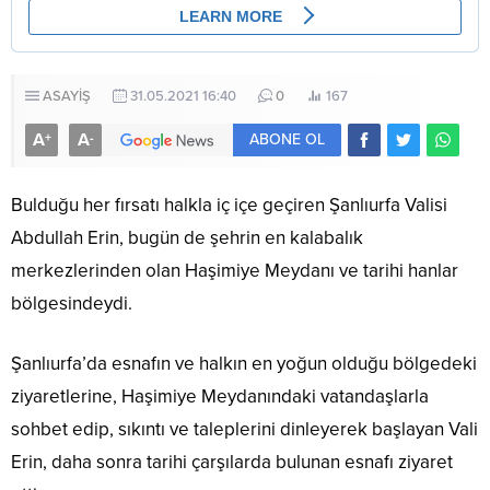
ASAYİŞ
31.05.2021 16:40
0
167
A
A
+
-
ABONE OL
Bulduğu her fırsatı halkla iç içe geçiren Şanlıurfa Valisi
Abdullah Erin, bugün de şehrin en kalabalık
merkezlerinden olan Haşimiye Meydanı ve tarihi hanlar
bölgesindeydi.
Şanlıurfa’da esnafın ve halkın en yoğun olduğu bölgedeki
ziyaretlerine, Haşimiye Meydanındaki vatandaşlarla
sohbet edip, sıkıntı ve taleplerini dinleyerek başlayan Vali
Erin, daha sonra tarihi çarşılarda bulunan esnafı ziyaret