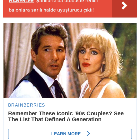
HABERLER
Şanlıurfa'da otobüste renkli
balonlara sarılı halde uyuşturucu çıktı!