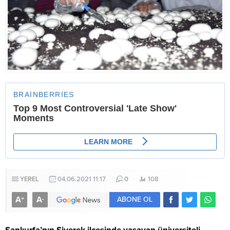
YEREL
04.06.2021 11:17
0
108
A
A
+
-
ABONE OL