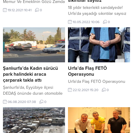
sıkıntılar sayısız
Memur Ve Emeklinin Gözü Zamda
18 yıldır tekerlekli sandalyede!
19.12.2021 10:41
0
Urfa’da yaşadığı sıkıntılar sayısız
10.05.2022 10:06
0
Şanlıurfa’da Kadın sürücü
Urfa’da Flaş FETÖ
park halindeki araca
Operasyonu
çarparak takla attı
Urfa'da Flaş FETÖ Operasyonu
Şanlıurfa’da, Eyyübiye ilçesi
22.12.2021 15:20
0
DEDAŞ önünde duran otomobile
çarptıktan sonra takla atan hafif
06.08.2020 07:38
0
ticari araçtaki kadın sürücü hafif
yaralandı.