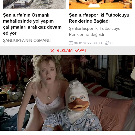
Şanlıurfa’nın Osmanlı
Şanlıurfaspor İki Futbolcuyu
mahallesinde yol yapım
Renklerine Bağladı
çalışmaları aralıksız devam
Şanlıurfaspor İki Futbolcuyu
ediyor
Renklerine Bağladı
ŞANLIURFA’NIN OSMANLI
06.01.2022 09:33
0
MAHALLESİNDE YOL ÇALIŞMASI
21.04.2021 13:27
0
REKLAMI KAPAT
Halfeti’de turizm sezonu ’karagül’
temalı defileyle açıldı
Anasayfa
»
YEREL
»
Halfeti’de turizm sezonu ’karagül’ temalı defileyle açıldı