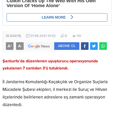
ASAYİŞ
07.06.2021 10:02
0
110
A
A
+
-
ABONE OL
Şanlıurfa’da düzenlenen uyuşturucu operasyonunda
yakalanan 7 zanlıdan 3’ü tutuklandı.
İl Jandarma Komutanlığı Kaçakçılık ve Organize Suçlarla
Mücadele Şubesi ekipleri, il merkezi ile Suruç ve Hilvan
ilçelerinde belirlenen adreslere eş zamanlı operasyon
düzenledi.