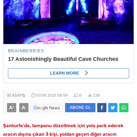
ASAYİŞ
07.06.2021 09:59
0
239
A
A
+
-
ABONE OL
Şanlıurfa’da, tamponu düzeltmek için yola park ederek
aracın dışına çıkan 3 kişi, yoldan geçen diğer aracın