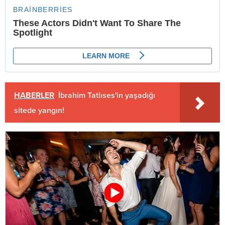
HABERLER
İbrahim Tatlıses'in yaşadığı
sitede yangın!