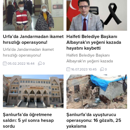
Urfa’da Jandarmadan ikamet
Halfeti Belediye Başkanı
hırsızlığı operasyonu!
Albayrak’ın yeğeni kazada
hayatını kaybetti
Urfa'da Jandarmadan ikamet
hırsızlığı operasyonu!
Halfeti Belediye Başkanı
Albayrak'ın yeğeni kazada
05.02.2022 16:44
0
hayatını kaybetti
16.07.2023 10:45
0
Şanlıurfa’da öğretmene
Şanlıurfa’da uyuşturucu
saldırı: 5 yıl sonra hesap
operasyonu: 16 gözaltı, 25
sordu
yakalama