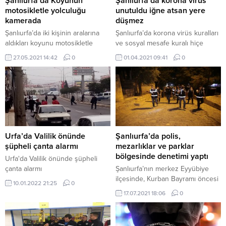
Şanlıurfa’da Koyunun
Şanlıurfa’da korona virüs
motosikletle yolculuğu
unutuldu iğne atsan yere
kamerada
düşmez
Şanlıurfa’da iki kişinin aralarına
Şanlıurfa’da korona virüs kuralları
aldıkları koyunu motosikletle
ve sosyal mesafe kuralı hiçe
götürmeleri kameralara yansıdı.
sayılıyor. Mavi kategoriden sarıya
27.05.2021 14:42
0
01.04.2021 09:41
0
dönen Şanlıurfa’da korona virüse
davetiye çıkarılıyor.
Urfa’da Valilik önünde
Şanlıurfa’da polis,
şüpheli çanta alarmı
mezarlıklar ve parklar
bölgesinde denetimi yaptı
Urfa'da Valilik önünde şüpheli
çanta alarmı
Şanlıurfa’nın merkez Eyyübiye
ilçesinde, Kurban Bayramı öncesi
10.01.2022 21:25
0
mezarlıklar, parklar ve sokaklarda
17.07.2021 18:06
0
gerçekleştirilen denetimde 28
şüpheli hakkında işlem yapıldı. İl
Emniyet Müdürlüğüne bağlı