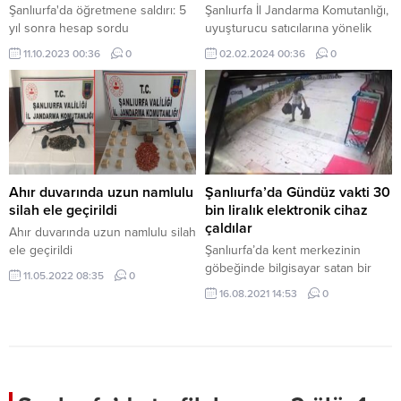
Şanlıurfa'da öğretmene saldırı: 5
Şanlıurfa İl Jandarma Komutanlığı,
yıl sonra hesap sordu
uyuşturucu satıcılarına yönelik
geniş kapsamlı bir operasyon
11.10.2023 00:36
0
02.02.2024 00:36
0
düzenledi. 13 ilçede eş zamanlı
olarak gerçekleştirilen
operasyonda 16 kişi gözaltına
alınırken, çeşitli suçlardan aranan
25 kişi de yakalandı.
Operasyonda Ele Geçirilenler:
Operasyonun Detayları:
Jandarma Komutanlığı’ndan
Ahır duvarında uzun namlulu
Şanlıurfa’da Gündüz vakti 30
Açıklama: Şanlıurfa İl Jandarma
silah ele geçirildi
bin liralık elektronik cihaz
Komutanlığı, uyuşturucu ile
çaldılar
Ahır duvarında uzun namlulu silah
mücadeleye kararlılıkla devam
ele geçirildi
Şanlıurfa’da kent merkezinin
edeceğini ve bu...
göbeğinde bilgisayar satan bir
11.05.2022 08:35
0
mağazayı gündüz vakti soyan
16.08.2021 14:53
0
hırsızlar yaklaşık 30 bin liralık
elektronik malzeme çaldı. Hırsızlık
anı güvenlik kamerasına
yansırken zanlılardaki rahatlık pes
dedirtti. Olay, merkez Haliliye
ilçesine bağlı Atatürk