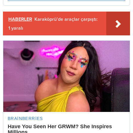
HABERLER
Karaköprü’de araçlar çarpıştı:
1 yaralı