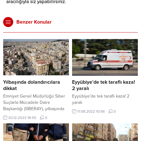
aracılığıyla siz yapabilirsiniz.
Benzer Konular
Yılbaşında dolandırıcılara
Eyyübiye’de tek taraflı kaza!
dikkat
2 yaralı
Emniyet Genel Müdürlüğü Siber
Eyyübiye'de tek taraflı kaza! 2
Suçlarla Mücadele Daire
yaralı
Başkanlığı (SİBERAY), yılbaşında
17.08.2022 10:56
0
dolandırıcıların vatandaşlarını
30.12.2023 18:55
0
hedef alacağını belirterek,
vatandaşları uyardı. SİBERAY’ın
sosyal medya hesabından yaptığı
paylaşımda, “Yılbaşında çekilişle