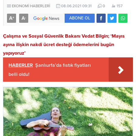
EKONOMİ HABERLERİ
08.06.2021 09:31
0
157
A
A
+
-
ABONE OL
Çalışma ve Sosyal Güvenlik Bakanı Vedat Bilgin; ‘Mayıs
ayına ilişkin nakdi ücret desteği ödemelerini bugün
yapıyoruz’
HABERLER
Şanlıurfa’da fıstık fiyatları
belli oldu!