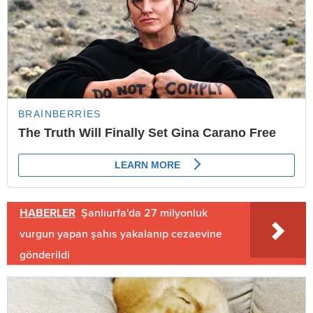
HABERLER
Şanlıurfa'da 27 milyonluk
vurgun yapan şahıs yakalanıp cezaevine
gönderildi