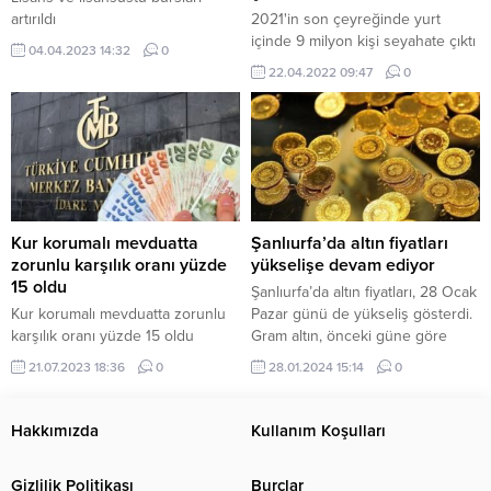
artırıldı
2021'in son çeyreğinde yurt
içinde 9 milyon kişi seyahate çıktı
04.04.2023 14:32
0
22.04.2022 09:47
0
Kur korumalı mevduatta
Şanlıurfa’da altın fiyatları
zorunlu karşılık oranı yüzde
yükselişe devam ediyor
15 oldu
Şanlıurfa’da altın fiyatları, 28 Ocak
Kur korumalı mevduatta zorunlu
Pazar günü de yükseliş gösterdi.
karşılık oranı yüzde 15 oldu
Gram altın, önceki güne göre
değişmeden 1.960,69 TL’den
21.07.2023 18:36
0
28.01.2024 15:14
0
işlem görürken, çeyrek altın
3.390 TL’ye çıktı. Altın
fiyatlarındaki yükseliş, dünya
Hakkımızda
Kullanım Koşulları
genelindeki jeopolitik riskler ve
enflasyon endişeleri nedeniyle
Gizlilik Politikası
Burçlar
devam ediyor. ABD Merkez