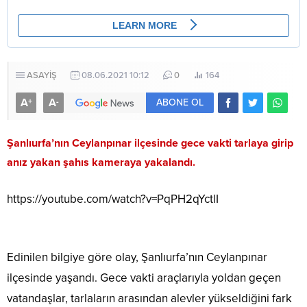
ASAYİŞ
08.06.2021 10:12
0
164
A
A
+
-
ABONE OL
Şanlıurfa’nın Ceylanpınar ilçesinde gece vakti tarlaya girip
anız yakan şahıs kameraya yakalandı.
https://youtube.com/watch?v=PqPH2qYctlI
Edinilen bilgiye göre olay, Şanlıurfa’nın Ceylanpınar
ilçesinde yaşandı. Gece vakti araçlarıyla yoldan geçen
vatandaşlar, tarlaların arasından alevler yükseldiğini fark