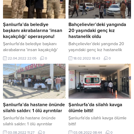
araba, telefon vb. ürünler
verileceğini iddia eden asılsız
içeriklere ve sahte linklere dikkat.
Şüpheli bağlantılara tıklamaktan
Şanlıurfa’da belediye
Bahçelievler’deki yangında
kaçının. Kişisel veya finansal
başkanı akrabalarına ‘insan
20 yaşındaki genç kız
bilgilerinizi paylaşmayın, herhangi
kaçakçılığı’ operasyonu!
hastanelik oldu
bir form...
Şanlıurfa'da belediye başkanı
Bahçelievler’deki yangında 20
akrabalarına 'insan kaçakçılığı'
yaşındaki genç kız hastanelik
operasyonu!
oldu
22.04.2022 22:05
0
18.02.2022 18:43
0
Şanlıurfa’da hastane önünde
Şanlıurfa’da silahlı kavga
silahlı saldırı: 1 ölü ayrıntılar
ölümle bitti!
Şanlıurfa'da hastane önünde
Şanlıurfa'da silahlı kavga ölümle
silahlı saldırı: 1 ölü ayrıntılar
bitti!
03.08.2022 11:27
0
03.08.2022 08:44
0