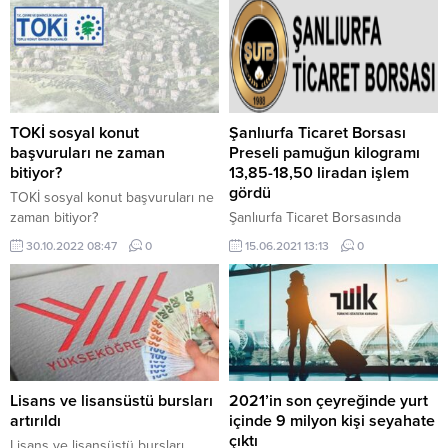
TOKİ sosyal konut
Şanlıurfa Ticaret Borsası
başvuruları ne zaman
Preseli pamuğun kilogramı
bitiyor?
13,85-18,50 liradan işlem
gördü
TOKİ sosyal konut başvuruları ne
zaman bitiyor?
Şanlıurfa Ticaret Borsasında
preseli pamuğun kilogramı 13,85-
30.10.2022 08:47
0
15.06.2021 13:13
0
18,50 liradan satıldı.
Lisans ve lisansüstü bursları
2021’in son çeyreğinde yurt
artırıldı
içinde 9 milyon kişi seyahate
çıktı
Lisans ve lisansüstü bursları