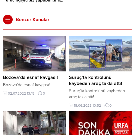
aracılığıyla siz yapabilirsiniz.
Benzer Konular
Bozova’da esnaf kavgası!
Suruç’ta kontrolünü
kaybeden araç takla attı!
Bozova’da esnaf kavgası!
Suruç’ta kontrolünü kaybeden
02.07.2022 13:15
0
araç takla attı!
18.06.2023 10:52
0