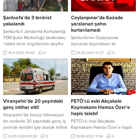
Şanlıurfa’da 3 terörist
Ceylanpınar’da Kazada
yakalandı
yaralanan şahıs
kurtarılamadı
Şanlıurfa İl Jandarma Komutanlığı
TEM Şube Müdürlüğü tarafından,
Şanlıurfa’nın Ceylanpınar
“silahlı terör örgütlerinin deşifre
ilçesinde biçerdöver ile
edilmesine ve üyelerinin
kamyonetin çarpışması sonucu
18.11.2023 09:49
0
23.05.2021 13:37
0
yakalanmasına” yönelik
meydana gelen trafik kazasında
operasyonlar düzenlendi.
ağır yaralanan şahıslardan biri
Operasyonlarda; PKK/KCK-
hastanede hayatını kaybetti.
PYD/YPG silahlı terör örgütü
Edinilen bilgiye göre, Şanlıurfa’nın
propagandası yapma” suçundan
Ceylanpınar ilçesi ile Viranşehir
aranan M.K., “PKK/KCK/YPG/YDG-
ilçesini birbirine bağlayan
H silahlı terör örgütüne üye
karayolu üzerindeki taş ocağı
olmak” suçundan aranan V.H. ve
mevkiinde biçerdöver ile Ford
Viranşehir’de 20 yaşındaki
FETÖ’cü eski Akçakale
“FETÖ/PDY silahlı terör örgütüne
marka kamyonetin çarpışması
genç intihar etti!
Kaymakamı Hamza Özer’e
bilerek isteyerek yardım etmek”
sonucu meydana gelen trafik
hapis talebi!
Viranşehir’de henüz bilinmeyen
suçundan aranan M.K....
kazasında 2 kişi yaralandı. Olay...
bir nedenle 20 yaşındaki genç iş
FETÖ’cü eski Akçakale
yerinde kendini iple asarak intihar
Kaymakamı Hamza Özer’e hapis
etti. Olay Şanlıurfa’nın Viranşehir
talebi!
12.03.2024 00:38
0
10.08.2022 11:36
0