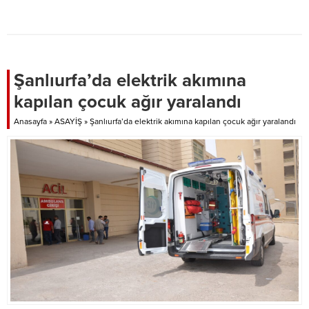
ilçesine bağlı Eşin Mahallesinde
meydana geldi. İddiaya göre, 20
yaşındaki İ.S. isimli genç henüz
bilinmeyen bir nedenle iş yerinde
kendini iple asarak intihar etti. İş
yerine gelenler genci asılı halde
Şanlıurfa’da elektrik akımına
görünce hemen...
kapılan çocuk ağır yaralandı
Anasayfa
»
ASAYİŞ
»
Şanlıurfa’da elektrik akımına kapılan çocuk ağır yaralandı