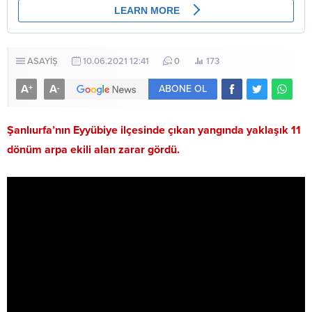
ASAYİŞ
10.06.2021 12:41
0
173
A
A
+
-
ABONE OL
Şanlıurfa’nın Eyyübiye ilçesinde çıkan yangında yaklaşık 11
dönüm arpa ekili alan zarar gördü.