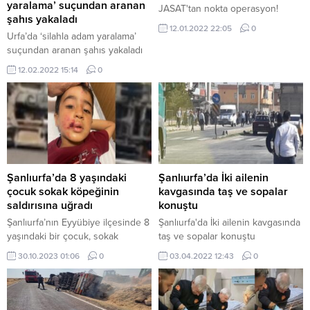
yaralama’ suçundan aranan
JASAT'tan nokta operasyon!
şahıs yakaladı
12.01.2022 22:05
0
Urfa’da ‘silahla adam yaralama’
suçundan aranan şahıs yakaladı
12.02.2022 15:14
0
Şanlıurfa’da 8 yaşındaki
Şanlıurfa’da İki ailenin
çocuk sokak köpeğinin
kavgasında taş ve sopalar
saldırısına uğradı
konuştu
Şanlıurfa’nın Eyyübiye ilçesinde 8
Şanlıurfa'da İki ailenin kavgasında
yaşındaki bir çocuk, sokak
taş ve sopalar konuştu
köpeğinin saldırısına uğradı.
30.10.2023 01:06
0
03.04.2022 12:43
0
Çocuğun yüzünde yaralanmalar
oluştu. Olay, Bakışlar Kırsal
Mahallesi’nde meydana geldi.
İddiaya göre, 8 yaşındaki Ahmet