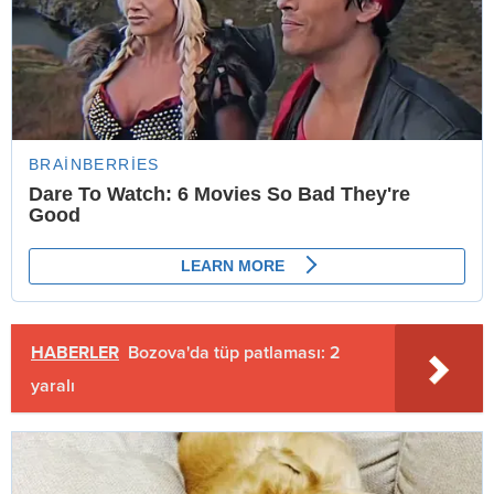
HABERLER
Bozova'da tüp patlaması: 2
yaralı