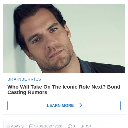
ASAYİŞ
10.06.2021 12:20
0
154