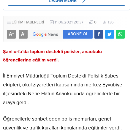
EĞİTİM HABERLERİ
11.06.2021 20:37
0
136
A
A
+
-
ABONE OL
Şanlıurfa’da toplum destekli polisler, anaokulu
öğrencilerine eğitim verdi.
İl Emniyet Müdürlüğü Toplum Destekli Polislik Şubesi
ekipleri, okul ziyaretleri kapsamında merkez Eyyübiye
ilçesindeki Nene Hatun Anaokulunda öğrencilerle bir
araya geldi.
Öğrencilerle sohbet eden polis memurları, genel
güvenlik ve trafik kuralları konularında eğitimler verdi.