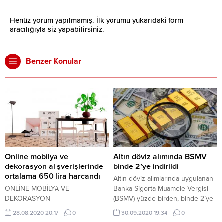
Henüz yorum yapılmamış. İlk yorumu yukarıdaki form
aracılığıyla siz yapabilirsiniz.
Benzer Konular
Online mobilya ve
Altın döviz alımında BSMV
dekorasyon alışverişlerinde
binde 2’ye indirildi
ortalama 650 lira harcandı
Altın döviz alımlarında uygulanan
ONLİNE MOBİLYA VE
Banka Sigorta Muamele Vergisi
DEKORASYON
(BSMV) yüzde birden, binde 2’ye
ALIŞVERİŞLERİNDE ORTALAMA
düşürüldü.
28.08.2020 20:17
0
30.09.2020 19:34
0
650 LİRA HARCANDI