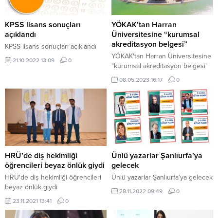
KPSS lisans sonuçları
YÖKAK’tan Harran
açıklandı
Üniversitesine “kurumsal
akreditasyon belgesi”
KPSS lisans sonuçları açıklandı
YÖKAK'tan Harran Üniversitesine
21.10.2022 13:09
0
"kurumsal akreditasyon belgesi"
08.05.2023 16:17
0
HRÜ’de diş hekimliği
Ünlü yazarlar Şanlıurfa’ya
öğrencileri beyaz önlük giydi
gelecek
HRÜ'de diş hekimliği öğrencileri
Ünlü yazarlar Şanlıurfa’ya gelecek
beyaz önlük giydi
28.11.2022 09:49
0
23.11.2021 13:41
0