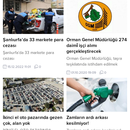
Şanlıurfa’da 33 markete para
Orman Genel Müdürlüğü 274
cezası
daimî işçi alımı
gerçekleştirecek
Şanlıurfa’da 33 markete para
cezası
Orman Genel Müdürlüğü, taşra
teşkilatında istihdam edilmek
15.12.2022 11:01
0
üzere, çeşitli mesleklerden
01.10.2020 19:09
0
toplamda 274 daimî işçi alımını
İŞKUR üzerinden
gerçekleştireceğini açıkladı.
İkinci el oto pazarında gezen
Zamların ardı arkası
çok, alan yok
kesilmiyor!