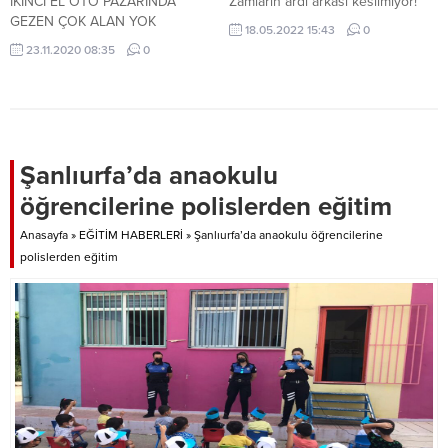
İKİNCİ EL OTO PAZARINDA
Zamların ardı arkası kesilmiyor!
GEZEN ÇOK ALAN YOK
18.05.2022 15:43
0
23.11.2020 08:35
0
Şanlıurfa’da anaokulu
öğrencilerine polislerden eğitim
Anasayfa
»
EĞİTİM HABERLERİ
»
Şanlıurfa’da anaokulu öğrencilerine
polislerden eğitim