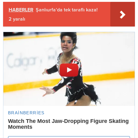
HABERLER
Şanlıurfa’da tek taraflı kaza!
2 yaralı