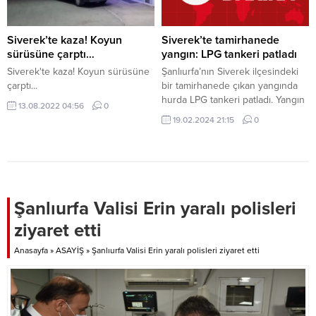
örgütü PKK/YPG’ye yönelik kent
merkeziyle ilçelerde belirlenen
adreslere eş zamanlı operasyon
Siverek’te kaza! Koyun
Siverek’te tamirhanede
düzenledi. Operasyonda, 4
sürüsüne çarptı…
yangın: LPG tankeri patladı
şüpheli gözaltına alındı. Sağlık
Siverek'te kaza! Koyun sürüsüne
Şanlıurfa’nın Siverek ilçesindeki
kontrolünden geçirilen zanlılar,
çarptı...
bir tamirhanede çıkan yangında
işlemleri için emniyete götürüldü.
hurda LPG tankeri patladı. Yangın
13.08.2022 04:56
0
HABERLER Cep...
kısa sürede tüm iş yerine sıçradı
19.02.2024 21:15
0
ve itfaiye ekipleri tarafından
söndürüldü. Patlamada yaralanan
olmazken iş yeri kullanılamaz hale
geldi. Siverek eski sanayi
sitesinde bulunan bir
tamirhanede 19 Şubat 2024
Şanlıurfa Valisi Erin yaralı polisleri
tarihinde hurda LPG tankeri
ziyaret etti
patladı. Yangın kısa sürede tüm...
Anasayfa
»
ASAYİŞ
»
Şanlıurfa Valisi Erin yaralı polisleri ziyaret etti