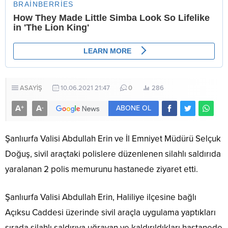
ASAYİŞ
10.06.2021 21:47
0
286
A
A
+
-
ABONE OL
Şanlıurfa Valisi Abdullah Erin ve İl Emniyet Müdürü Selçuk
Doğuş, sivil araçtaki polislere düzenlenen silahlı saldırıda
yaralanan 2 polis memurunu hastanede ziyaret etti.
Şanlıurfa Valisi Abdullah Erin, Haliliye ilçesine bağlı
Açıksu Caddesi üzerinde sivil araçla uygulama yaptıkları
sırada silahlı saldırıya uğrayan ve kaldırıldıkları hastanede