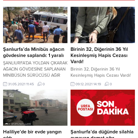
Şanlıurfa’da Minibüs ağacın
Birinin 32, Diğerinin 36 Yıl
gövdesine saplandı: 1 yaralı
Kesinleşmiş Hapis Cezası
Vardı!
ŞANLIURFA’DA YOLDAN ÇIKARAK
AĞACIN GÖVDESİNE SAPLANAN
Birinin 32, Diğerinin 36 Yıl
MİNİBÜSÜN SÜRÜCÜSÜ AĞIR
Kesinleşmiş Hapis Cezası Vardı!
YARALANDI.
31.05.2021 11:45
0
09.12.2021 14:19
0
Haliliye’de bir evde yangın
Şanlıurfa’da düğünde silahla