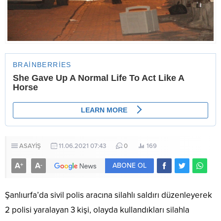
ASAYİŞ
11.06.2021 07:43
0
169
A
A
+
-
ABONE OL
Şanlıurfa’da sivil polis aracına silahlı saldırı düzenleyerek
2 polisi yaralayan 3 kişi, olayda kullandıkları silahla