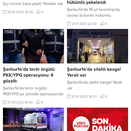
hükümlü yakalandı
İşçi servisi kaza yaptı! Yaralılar var
Şanlıurfa'da 18 yıl kesinleşmiş
18.01.2022 18:36
0
cezası bulunan hükümlü
yakalandı
24.11.2021 22:02
0
Şanlıurfa’da terör örgütü
Şanlıurfa’da silahlı kavga!
PKK/YPG operasyonu: 4
Yaralı var
gözaltı
Şanlıurfa'da silahlı kavga! Yaralı
Şanlıurfa’da terör örgütü
var
PKK/YPG’ye yönelik operasyonda
12.10.2022 18:23
0
4 zanlı gözaltına alındı.
27.07.2021 15:43
0
Şanlıurfa Cumhuriyet
Başsavcılığınca yürütülen
soruşturma kapsamında, İl
Emniyet Müdürlüğü Terörle
Mücadele Şubesi ekipleri, terör