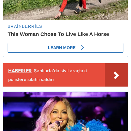
HABERLER
Şanlıurfa’da sivil araçtaki
polislere silahlı saldırı