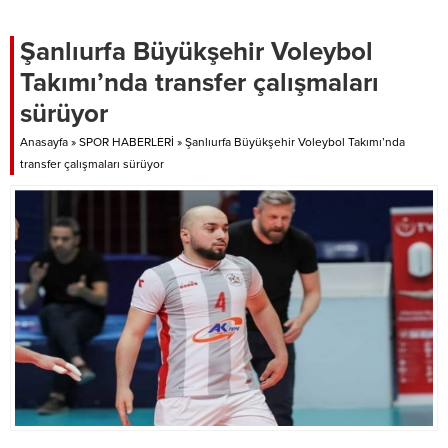
bağımlısı bir gencin yaşadığı evde
henüz bilinmeyen bir nedenle
Şanlıurfa Büyükşehir Voleybol
yangın çıktı. Çevrede bulunan
Takımı’nda transfer çalışmaları
vatandaşların 112 acil...
sürüyor
Anasayfa
»
SPOR HABERLERİ
»
Şanlıurfa Büyükşehir Voleybol Takımı’nda
transfer çalışmaları sürüyor