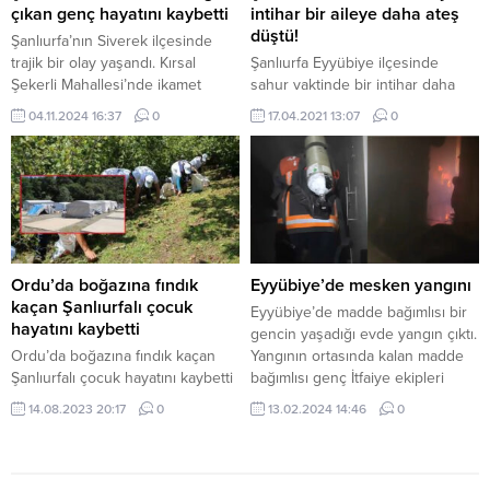
Aydın, Burdur, Diyarbakır, Edirne,
çıkan genç hayatını kaybetti
intihar bir aileye daha ateş
Erzurum, Gaziantep, Giresun,
düştü!
Şanlıurfa’nın Siverek ilçesinde
Hatay, İstanbul, Kocaeli, Kilis,
trajik bir olay yaşandı. Kırsal
Şanlıurfa Eyyübiye ilçesinde
Osmaniye, Rize,...
Şekerli Mahallesi’nde ikamet
sahur vaktinde bir intihar daha
eden 27 yaşındaki Sinan Karakan,
yaşandı. Son günlerde Şanlıurfa
04.11.2024 16:37
0
17.04.2021 13:07
0
tarlasındaki elektrik arızasını
ve ilçelerinde yedi intihar yaşandı.
gidermek için çıktığı elektrik
direğinde akıma kapılarak hayatını
kaybetti. İddiaya göre, tarlasında
elektrik kesintisi yaşayan Karakan,
sorunu kendi imkanlarıyla çözmek
istedi. Elektrik direğine çıkan
genç, ne yazık ki akıma kapıldı.
Ordu’da boğazına fındık
Eyyübiye’de mesken yangını
Çevredekilerin...
kaçan Şanlıurfalı çocuk
Eyyübiye’de madde bağımlısı bir
hayatını kaybetti
gencin yaşadığı evde yangın çıktı.
Ordu’da boğazına fındık kaçan
Yangının ortasında kalan madde
Şanlıurfalı çocuk hayatını kaybetti
bağımlısı genç İtfaiye ekipleri
tarafından kurtarıldı. Yangın,
14.08.2023 20:17
0
13.02.2024 14:46
0
Şanlıurfa’nın Eyyübiye ilçesine
bağlı Devteşti Mahallesi’nde
bulunan 9622. sokakta meydana
geldi. İddiaya göre madde