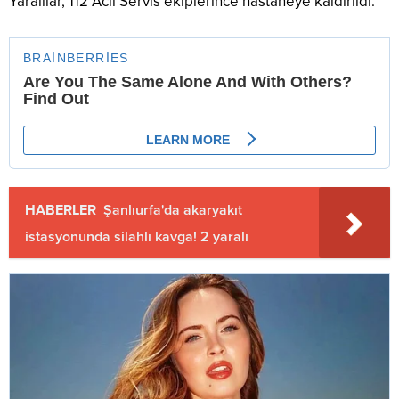
Yaralılar, 112 Acil Servis ekiplerince hastaneye kaldırıldı.
HABERLER
Şanlıurfa'da akaryakıt
istasyonunda silahlı kavga! 2 yaralı