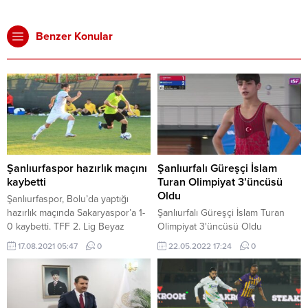
Benzer Konular
Şanlıurfaspor hazırlık maçını
Şanlıurfalı Güreşçi İslam
kaybetti
Turan Olimpiyat 3’üncüsü
Oldu
Şanlıurfaspor, Bolu’da yaptığı
hazırlık maçında Sakaryaspor’a 1-
Şanlıurfalı Güreşçi İslam Turan
0 kaybetti. TFF 2. Lig Beyaz
Olimpiyat 3'üncüsü Oldu
Grup’ta mücadele eden
17.08.2021 05:47
0
22.05.2022 17:24
0
Şanlıurfaspor, Bolu’da yeni sezon
için kamp çalışmalarını
sürdürüyor. Sarı-Yeşilli ekip, kamp
çalışmaları kapsamında 2. Lig