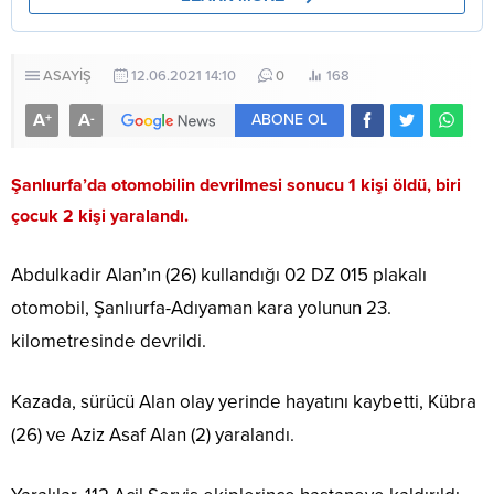
ASAYİŞ
12.06.2021 14:10
0
168
A
A
+
-
ABONE OL
Şanlıurfa’da otomobilin devrilmesi sonucu 1 kişi öldü, biri
çocuk 2 kişi yaralandı.
Abdulkadir Alan’ın (26) kullandığı 02 DZ 015 plakalı
otomobil, Şanlıurfa-Adıyaman kara yolunun 23.
kilometresinde devrildi.
Kazada, sürücü Alan olay yerinde hayatını kaybetti, Kübra
(26) ve Aziz Asaf Alan (2) yaralandı.