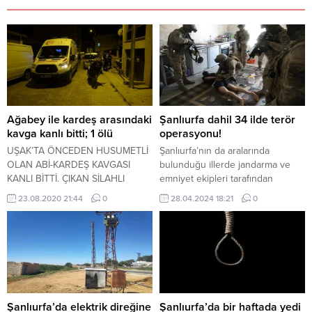
Ağabey ile kardeş arasındaki
Şanlıurfa dahil 34 ilde terör
kavga kanlı bitti; 1 ölü
operasyonu!
UŞAK’TA ÖNCEDEN HUSUMETLİ
Şanlıurfa’nın da aralarında
OLAN ABİ-KARDEŞ KAVGASI
bulunduğu illerde jandarma ve
KANLI BİTTİ. ÇIKAN SİLAHLI
emniyet ekipleri tarafından
KAVGADA ABİ, KARDEŞİNİ
yapılan “Bozdoğan-30”
23.08.2020 21:44
0
28.04.2024 18:21
0
VURARAK ÖLDÜRDÜ.
operasyonlarında 147 şüpheli
yakalandı. İçişleri Bakanı Ali
Yerlikaya, Bölücü Terör Örgütüne
(BTÖ) yönelik düzenlenen
“Bozdoğan-30” operasyonlarında
147 örgüt üyesi şüphelinin
yakalandığını açıkladı. İl Jandarma
Komutanlıklarınca Adıyaman, Ağrı,
Şanlıurfa’da elektrik direğine
Şanlıurfa’da bir haftada yedi