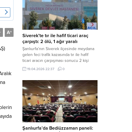
Müdürlüğü tarafından yapılan açıklamaya
göre; İl...
A
-
+
Siverek’te tır ile hafif ticari araç
çarpıştı: 2 ölü, 1 ağır yaralı
AŞ)
Şanlıurfa’nın Siverek ilçesinde meydana
gelen feci trafik kazasında tır ile hafif
ticari aracın çarpışması sonucu 2 kişi
yaşamını yitirdi, 1 kişi ise ağır yaralandı.
19.04.2026 22:37
0
Haber Merkezi – Siverek-Adıyaman kara
Aralık
yolunda seyir halindeki araçların
ına
çarpışması sonucu meydana gelen
kazada can pazarı yaşandı. Kafa Kafaya
Çarpıştılar Edinilen bilgilere göre,
Hüseyin Çelik (29)...
plerin
sayıda
Şanlıurfa’da Bediüzzaman paneli: