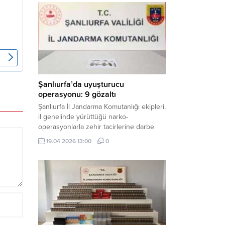
mühimmat ele geçirildi. Haber Merkezi –
Şanlıurfa Valiliği İl Basın ve Halkla İlişkiler
Müdürlüğü tarafından yapılan açıklamaya
göre; 17 Nisan...
Şanlıurfa’da uyuşturucu
operasyonu: 9 gözaltı
Şanlıurfa İl Jandarma Komutanlığı ekipleri,
il genelinde yürüttüğü narko-
operasyonlarla zehir tacirlerine darbe
indirdi. Üç ilçede eş zamanlı
19.04.2026 13:00
0
gerçekleştirilen faaliyetlerde çeşitli
uyuşturucu maddeler ele geçirilirken, 9
şüpheli hakkında adli işlem başlatıldı.
Haber Merkezi – Şanlıurfa Valiliği İl Basın
ve Halkla İlişkiler Müdürlüğü’nden yapılan
açıklamaya göre, İl Jandarma Komutanlığı
tarafından “Narkotik Suçlarla...