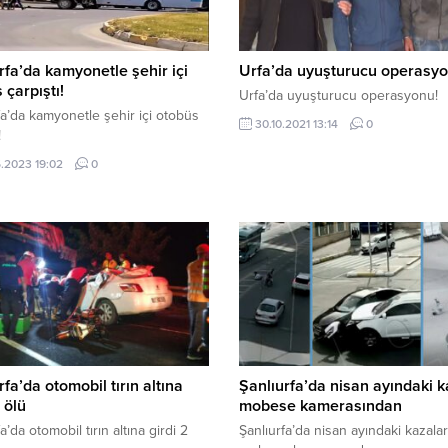
rfa’da kamyonetle şehir içi
Urfa’da uyuşturucu operasyo
 çarpıştı!
Urfa’da uyuşturucu operasyonu!
fa’da kamyonetle şehir içi otobüs
30.10.2021 13:14
0
!
.2023 19:02
0
rfa’da otomobil tırın altına
Şanlıurfa’da nisan ayındaki k
 ölü
mobese kamerasından
a’da otomobil tırın altına girdi 2
Şanlıurfa’da nisan ayındaki kazalar