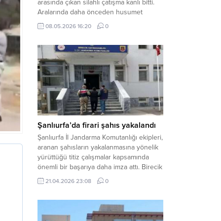
arasında çıkan silahlı çatışma kanlı bitti.
Aralarında daha önceden husumet
olduğu öğrenilen tarafların kavgası
08.05.2026 16:20
0
neticesinde 3 kişi olay yerinde yaşamını
yitirdi. Haber Merkezi – Olay, Haliliye
ilçesine bağlı kırsal Konaç Mahallesi’nde
meydana geldi. Edinilen bilgilere göre,
aralarında husumet bulunan iki grup
arasında henüz belirlenemeyen bir...
Şanlıurfa’da firari şahıs yakalandı
Şanlıurfa İl Jandarma Komutanlığı ekipleri,
aranan şahısların yakalanmasına yönelik
yürüttüğü titiz çalışmalar kapsamında
önemli bir başarıya daha imza attı. Birecik
ilçesinde düzenlenen operasyonla,
21.04.2026 23:08
0
hakkında kesinleşmiş hapis cezası
bulunan bir firari yakalanarak adalete
teslim edildi. Haber Merkezi – Şanlıurfa
Valiliği İl Basın ve Halkla İlişkiler