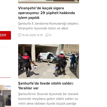
Viranşehir’de kaçak sigara
operasyonu: 29 şüpheli hakkında
işlem yapıldı
Şanlıurfa İl Jandarma Komutanlığı ekipleri,
Viranşehir ilçesinde tütün ve alkol
kaçakçılığına yönelik yürüttüğü kapsamlı
19.04.2026 12:51
0
çalışmalar neticesinde binlerce paket
gümrük kaçağı sigara ele geçirdi.
Operasyon kapsamında çok sayıda şahıs
hakkında adli süreç başlatıldı. Haber
Merkezi – Şanlıurfa Valiliği bünyesinde İl
Jandarma Komutanlığı tarafından
gerçekleştirilen “Tütün ve Alkol
Kaçakçılarına Yönelik Çalışmalar” tüm...
Şanlıurfa’da lisede silahlı saldırı:
Yaralılar var
Şanlıurfa’nın Siverek ilçesinde bir meslek
lisesinde meydana gelen silahlı saldırı ve
rehin alma iddiaları ilçede büyük paniğe