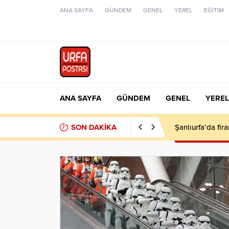
ANA SAYFA
GÜNDEM
GENEL
YEREL
EĞİTİM
ANA SAYFA
GÜNDEM
GENEL
YEREL
SON DAKİKA
Şanlıurfa’da fir