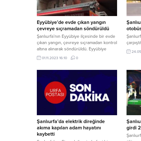
Eyyübiye’de evde çıkan yangın
Şanlıu
çevreye sıçramadan söndürüldü
otobüs
Şanlıurfa’nın Eyyübiye ilçesinde bir evde
Şanlıur
çıkan yangın, çevreye sıçramadan kontrol
çarpıştı
altına alınarak söndürüldü. Eyyübiye
24.05
ilçesine bağlı Muradiye Mahallesi’nde bir
01.11.2023 16:10
0
evde henüz belirlenemeyen bir nedenle
yangın çıktı. Yangın, kısa sürede
büyüyerek tüm evi sararken, çevredeki
vatandaşlar durumu itfaiye ekiplerine
bildirdi. Olay yerine gelen itfaiye ekipleri,
yangına müdahale ederek kısa sürede
kontrol...
Şanlıurfa’da elektrik direğinde
Şanlıu
akıma kapılan adam hayatını
girdi 2
kaybetti
Şanlıurf