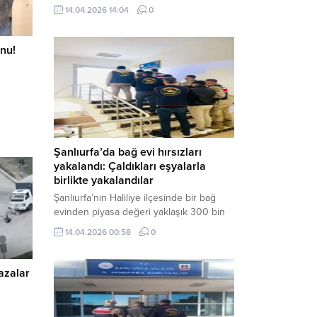
neden oldu. Olay yerine çok sayıda özel
14.04.2026 14:04
0
harekat polisi ve sağlık ekibi sevk
edilirken, saldırganı etkisiz hale getirme
çalışmaları devam ediyor. Haber Merkezi
nu!
– Siverek ilçesi Hasan Çelebi
Mahallesi’nde bulunan Ahmet Koyuncu
Mesleki...
Şanlıurfa’da bağ evi hırsızları
yakalandı: Çaldıkları eşyalarla
birlikte yakalandılar
Şanlıurfa’nın Haliliye ilçesinde bir bağ
evinden piyasa değeri yaklaşık 300 bin
TL olan eşyaları çalan şüpheliler,
14.04.2026 00:58
0
jandarmanın başarılı operasyonuyla
yakalandı. Olayla ilgili gözaltına alınan 3
şüpheliden 2’si tutuklanarak cezaevine
azalar
gönderildi. Haber Merkezi – Şanlıurfa İl
Jandarma Komutanlığı, “Faili Meçhul
Hırsızlık Olaylarının Aydınlatılmasına”