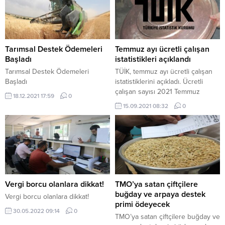
Tarımsal Destek Ödemeleri
Temmuz ayı ücretli çalışan
Başladı
istatistikleri açıklandı
Tarımsal Destek Ödemeleri
TÜİK, temmuz ayı ücretli çalışan
Başladı
istatistiklerini açıkladı. Ücretli
çalışan sayısı 2021 Temmuz
18.12.2021 17:59
0
ayında bir önceki yılın aynı ayına
15.09.2021 08:32
0
göre yüzde 10.9 artarak 13 milyon
643 bin 956 kişi oldu. Bir önceki
aya göre ise yüzde 0.5 azaldı.
Türkiye İstatistik Kurumu (TÜİK),
temmuz ayı ücretli çalışan
istatistiklerini açıkladı. Sanayi,
inşaat ve...
Vergi borcu olanlara dikkat!
TMO’ya satan çiftçilere
buğday ve arpaya destek
Vergi borcu olanlara dikkat!
primi ödeyecek
30.05.2022 09:14
0
TMO’ya satan çiftçilere buğday ve