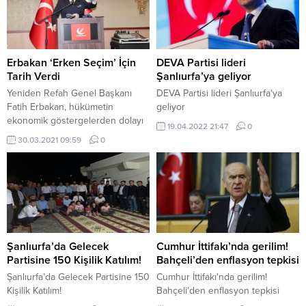
Erbakan ‘Erken Seçim’ İçin
DEVA Partisi lideri
Tarih Verdi
Şanlıurfa’ya geliyor
Yeniden Refah Genel Başkanı
DEVA Partisi lideri Şanlıurfa'ya
Fatih Erbakan, hükümetin
geliyor
ekonomik göstergelerden dolayı
19.04.2022 21:47
0
seçime gitmesinin kaçınılmaz
30.03.2021 09:59
0
gördüğünü ve 1 sene içinde
erken seçimin kuvvetle muhtemel
olduğunu söyledi.
Şanlıurfa’da Gelecek
Cumhur İttifakı’nda gerilim!
Partisine 150 Kişilik Katılım!
Bahçeli’den enflasyon tepkisi
Şanlıurfa’da Gelecek Partisine 150
Cumhur İttifakı'nda gerilim!
Kişilik Katılım!
Bahçeli’den enflasyon tepkisi