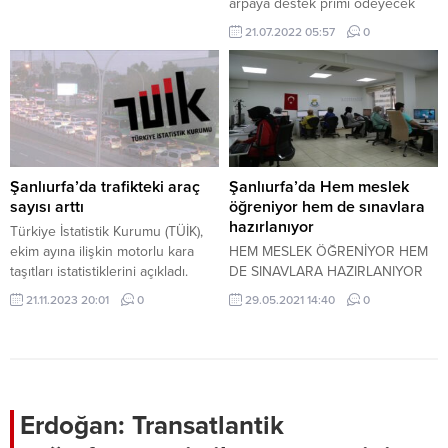
arpaya destek primi ödeyecek
21.07.2022 05:57
0
Şanlıurfa’da trafikteki araç
Şanlıurfa’da Hem meslek
sayısı arttı
öğreniyor hem de sınavlara
hazırlanıyor
Türkiye İstatistik Kurumu (TÜİK),
ekim ayına ilişkin motorlu kara
HEM MESLEK ÖĞRENİYOR HEM
taşıtları istatistiklerini açıkladı.
DE SINAVLARA HAZIRLANIYOR
Buna göre, Şanlıurfa’da trafiğe
21.11.2023 20:01
0
29.05.2021 14:40
0
kayıtlı araç sayısı ekim ayı sonu
itibarıyla 291 bin 884 oldu. Ekim
ayında trafiğe kaydı yapılan
taşıtların yüzde 44,0’ını
motosiklet, yüzde 40,9’unu
otomobil, yüzde 8,4’ünü
Erdoğan: Transatlantik
kamyonet, yüzde 3,8’ini traktör,