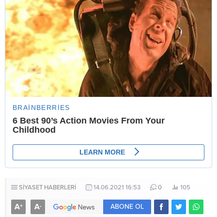
SİYASET HABERLERİ
14.06.2021 16:53
0
105
A
A
+
-
ABONE OL