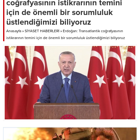
coğrafyasının istikrarının temini
yüzde 1,8’ini kamyon, yüzde
0,7’sini...
için de önemli bir sorumluluk
üstlendiğimizi biliyoruz
Anasayfa
»
SİYASET HABERLERİ
»
Erdoğan: Transatlantik coğrafyasının
istikrarının temini için de önemli bir sorumluluk üstlendiğimizi biliyoruz