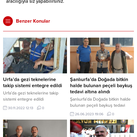
aracılığıyla siz yapabilirsiniz.
Benzer Konular
Urfa’da gezi teknelerine
Şanlıurfa’da Doğada bitkin
takip sistemi entegre edildi
halde bulunan peçeli baykuş
tedavi altına alındı
Urfa’da gezi teknelerine takip
sistemi entegre edildi
Şanlıurfa'da Doğada bitkin halde
bulunan peçeli baykuş tedavi
30.11.2022 12:13
0
altına alındı
26.06.2023 19:06
0