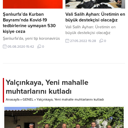
Şanlıurfa’da Kurban
Vali Salih Ayhan: Üretimin en
Bayramı’nda Kovid-19
büyük destekçisi olacağız
tedbirlerine uymayan 530
Vali Salih Ayhan: Üretimin en
kişiye ceza
büyük destekçisi olacağız
Şanlıurfa'da, yeni tip koronavirüs
27.05.2022 15:28
0
(Kovid-19) tedbirleri kapsamında
05.08.2020 15:42
0
Kurban Bayramı'nın ilk üç
gününde kurallara uymayan 530
kişiye 522 bin 146 lira ceza
uygulandı.
Yalçınkaya, Yeni mahalle
muhtarlarını kutladı
Anasayfa
»
GENEL
»
Yalçınkaya, Yeni mahalle muhtarlarını kutladı