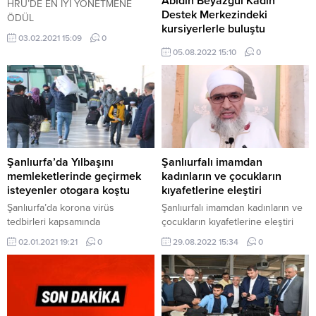
Abidin Beyazgül Kadın
HRÜ’DE EN İYİ YÖNETMENE
Destek Merkezindeki
ÖDÜL
kursiyerlerle buluştu
03.02.2021 15:09
0
Şanlıurfa Büyükşehir Belediye
05.08.2022 15:10
0
Başkanı Zeynel Abidin Beyazgül
Kadın Destek Merkezindeki
kursiyerlerle buluştu
Şanlıurfa’da Yılbaşını
Şanlıurfalı imamdan
memleketlerinde geçirmek
kadınların ve çocukların
isteyenler otogara koştu
kıyafetlerine eleştiri
Şanlıurfa’da korona virüs
Şanlıurfalı imamdan kadınların ve
tedbirleri kapsamında
çocukların kıyafetlerine eleştiri
uygulanacak kısıtlama öncesi
02.01.2021 19:21
0
29.08.2022 15:34
0
yılbaşını memleketlerinde
geçirmek isteyen vatandaşlar
otogara akın etti.