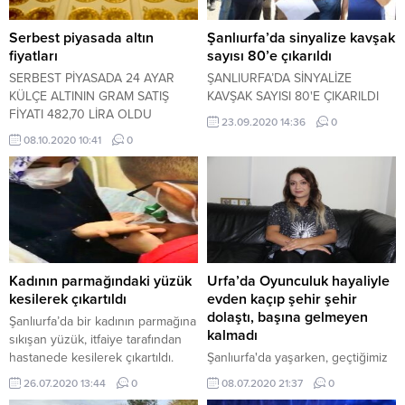
Serbest piyasada altın
Şanlıurfa’da sinyalize kavşak
fiyatları
sayısı 80’e çıkarıldı
SERBEST PİYASADA 24 AYAR
ŞANLIURFA’DA SİNYALİZE
KÜLÇE ALTININ GRAM SATIŞ
KAVŞAK SAYISI 80'E ÇIKARILDI
FİYATI 482,70 LİRA OLDU
23.09.2020 14:36
0
08.10.2020 10:41
0
Kadının parmağındaki yüzük
Urfa’da Oyunculuk hayaliyle
kesilerek çıkartıldı
evden kaçıp şehir şehir
dolaştı, başına gelmeyen
Şanlıurfa’da bir kadının parmağına
kalmadı
sıkışan yüzük, itfaiye tarafından
hastanede kesilerek çıkartıldı.
Şanlıurfa'da yaşarken, geçtiğimiz
yıl oyuncu olma hayaliyle evden
26.07.2020 13:44
0
08.07.2020 21:37
0
kaçan 19 yaşındaki Kevser