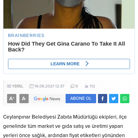
YEREL
16.06.2021 12:37
0
112
A
A
+
-
ABONE OL
Ceylanpınar Belediyesi Zabıta Müdürlüğü ekipleri, ilçe
genelinde tüm market ve gıda satış ve üretimi yapan
yerleri önce sağlık, ardından fiyat etiketleri yönünden