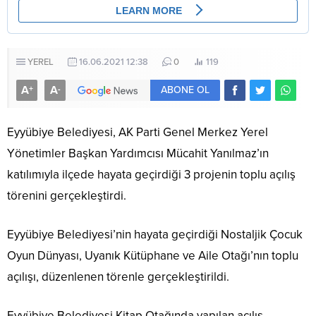
YEREL
16.06.2021 12:38
0
119
A
A
+
-
ABONE OL
Eyyübiye Belediyesi, AK Parti Genel Merkez Yerel
Yönetimler Başkan Yardımcısı Mücahit Yanılmaz’ın
katılımıyla ilçede hayata geçirdiği 3 projenin toplu açılış
törenini gerçekleştirdi.
Eyyübiye Belediyesi’nin hayata geçirdiği Nostaljik Çocuk
Oyun Dünyası, Uyanık Kütüphane ve Aile Otağı’nın toplu
açılışı, düzenlenen törenle gerçekleştirildi.
Eyyübiye Belediyesi Kitap Otağında yapılan açılış