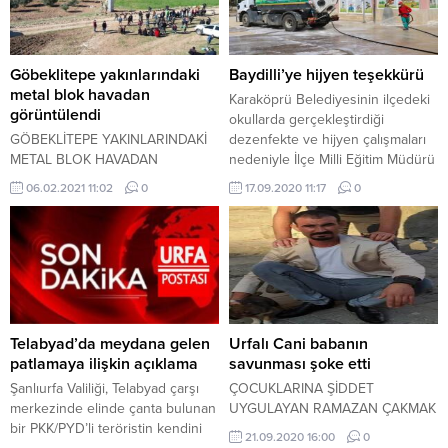
Göbeklitepe yakınlarındaki
Baydilli’ye hijyen teşekkürü
metal blok havadan
Karaköprü Belediyesinin ilçedeki
görüntülendi
okullarda gerçekleştirdiği
GÖBEKLİTEPE YAKINLARINDAKİ
dezenfekte ve hijyen çalışmaları
METAL BLOK HAVADAN
nedeniyle İlçe Milli Eğitim Müdürü
GÖRÜNTÜLENDİ
Hacı Murat Yanmaz, Belediye
06.02.2021 11:02
0
17.09.2020 11:17
0
Başkanı Metin Baydilli'ye teşekkür
etti.
Telabyad’da meydana gelen
Urfalı Cani babanın
patlamaya ilişkin açıklama
savunması şoke etti
Şanlıurfa Valiliği, Telabyad çarşı
ÇOCUKLARINA ŞİDDET
merkezinde elinde çanta bulunan
UYGULAYAN RAMAZAN ÇAKMAK
bir PKK/PYD’li teröristin kendini
21.09.2020 16:00
0