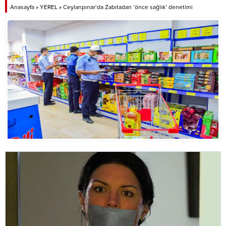
kaybetmesi sonucu kontrolden
Anasayfa
»
YEREL
»
Ceylanpınar’da Zabıtadan ‘önce sağlık’ denetimi
çıkarak bariyerlere çarptı. Kazayı
görenler durumu sağlık
ekiplerine...