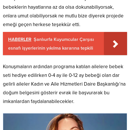
bebeklerin hayatlarına az da olsa dokunabiliyorsak,
onlara umut olabiliyorsak ne mutlu bize diyerek projede
emeği geçen herkese teşekkür etti.
HABERLER
Şanlıurfa Kuyumcular Çarşısı
esnafı işyerlerinin yıkılma kararına tepkili
Konuşmaların ardından programa katılan ailelere bebek
seti hediye edilirken 0-4 ay ile 0-12 ay bebeği olan dar
gelirli aileler Kadın ve Aile Hizmetleri Daire Başkanlığı’na
doğum belgesini gösterir evrak ile başvurarak bu
imkanlardan faydalanabilecekler.