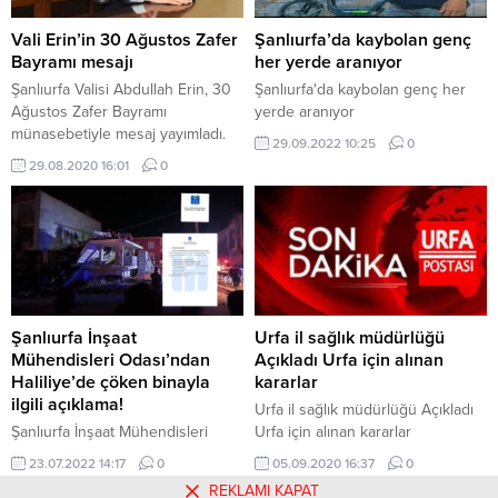
Vali Erin’in 30 Ağustos Zafer
Şanlıurfa’da kaybolan genç
Bayramı mesajı
her yerde aranıyor
Şanlıurfa Valisi Abdullah Erin, 30
Şanlıurfa'da kaybolan genç her
Ağustos Zafer Bayramı
yerde aranıyor
münasebetiyle mesaj yayımladı.
29.09.2022 10:25
0
29.08.2020 16:01
0
Şanlıurfa İnşaat
Urfa il sağlık müdürlüğü
Mühendisleri Odası’ndan
Açıkladı Urfa için alınan
Haliliye’de çöken binayla
kararlar
ilgili açıklama!
Urfa il sağlık müdürlüğü Açıkladı
Şanlıurfa İnşaat Mühendisleri
Urfa için alınan kararlar
Odası’ndan Haliliye’de çöken
23.07.2022 14:17
0
05.09.2020 16:37
0
binayla ilgili açıklama!
REKLAMI KAPAT