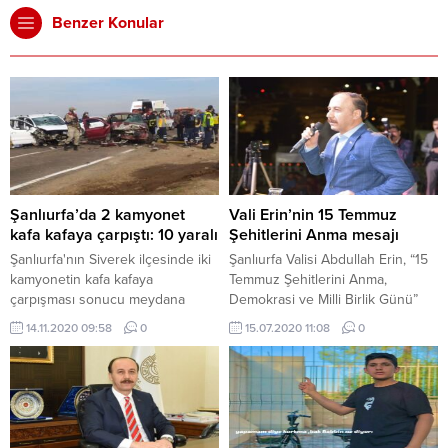
Benzer Konular
Şanlıurfa’da 2 kamyonet
Vali Erin’nin 15 Temmuz
kafa kafaya çarpıştı: 10 yaralı
Şehitlerini Anma mesajı
Şanlıurfa'nın Siverek ilçesinde iki
Şanlıurfa Valisi Abdullah Erin, “15
kamyonetin kafa kafaya
Temmuz Şehitlerini Anma,
çarpışması sonucu meydana
Demokrasi ve Milli Birlik Günü”
gelen kazada aralarında
dolaysıyla bir mesaj yayımladı.
14.11.2020 09:58
0
15.07.2020 11:08
0
çocuklarında bulunduğu 10 kişi
yaralandı.