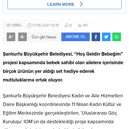
YEREL
17.06.2021 10:41
0
181
A
A
+
-
ABONE OL
Şanlıurfa Büyükşehir Belediyesi, “Hoş Geldin Bebeğim”
projesi kapsamında bebek sahibi olan ailelere içerisinde
birçok ürünün yer aldığı set hediye ederek
mutluluklarına ortak oluyor.
Şanlıurfa Büyükşehir Belediyesi Kadın ve Aile Hizmetleri
Daire Başkanlığı koordinesinde 11 Nisan Kadın Kültür ve
Eğitim Merkezinde gerçekleştirilen, ‘Uluslararası Göç
Kuruluşu’ IOM’un da desteklediği proje kapsamında