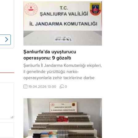
mühimmat ele geçirildi. Haber Merkezi –
Şanlıurfa Valiliği İl Basın ve Halkla İlişkiler
Müdürlüğü tarafından yapılan açıklamaya
göre; 17 Nisan...
Şanlıurfa’da uyuşturucu
operasyonu: 9 gözaltı
Şanlıurfa İl Jandarma Komutanlığı ekipleri,
il genelinde yürüttüğü narko-
operasyonlarla zehir tacirlerine darbe
indirdi. Üç ilçede eş zamanlı
19.04.2026 13:00
0
gerçekleştirilen faaliyetlerde çeşitli
uyuşturucu maddeler ele geçirilirken, 9
şüpheli hakkında adli işlem başlatıldı.
Haber Merkezi – Şanlıurfa Valiliği İl Basın
ve Halkla İlişkiler Müdürlüğü’nden yapılan
açıklamaya göre, İl Jandarma Komutanlığı
tarafından “Narkotik Suçlarla...