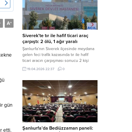
Müdürlüğü tarafından yapılan açıklamaya
göre; İl...
A
-
+
Siverek’te tır ile hafif ticari araç
çarpıştı: 2 ölü, 1 ağır yaralı
Şanlıurfa’nın Siverek ilçesinde meydana
 tekne
gelen feci trafik kazasında tır ile hafif
ticari aracın çarpışması sonucu 2 kişi
yaşamını yitirdi, 1 kişi ise ağır yaralandı.
19.04.2026 22:37
0
Haber Merkezi – Siverek-Adıyaman kara
yolunda seyir halindeki araçların
üğü
çarpışması sonucu meydana gelen
kazada can pazarı yaşandı. Kafa Kafaya
Çarpıştılar Edinilen bilgilere göre,
Hüseyin Çelik (29)...
ir gün
Şanlıurfa’da Bediüzzaman paneli:
 etti.