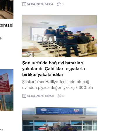
neden oldu. Olay yerine çok sayıda özel
14.04.2026 14:04
0
harekat polisi ve sağlık ekibi sevk
edilirken, saldırganı etkisiz hale getirme
çalışmaları devam ediyor. Haber Merkezi
kentsel
– Siverek ilçesi Hasan Çelebi
Mahallesi’nde bulunan Ahmet Koyuncu
Mesleki...
el
Şanlıurfa’da bağ evi hırsızları
yakalandı: Çaldıkları eşyalarla
birlikte yakalandılar
Şanlıurfa’nın Haliliye ilçesinde bir bağ
evinden piyasa değeri yaklaşık 300 bin
TL olan eşyaları çalan şüpheliler,
14.04.2026 00:58
0
jandarmanın başarılı operasyonuyla
yakalandı. Olayla ilgili gözaltına alınan 3
şüpheliden 2’si tutuklanarak cezaevine
gönderildi. Haber Merkezi – Şanlıurfa İl
Jandarma Komutanlığı, “Faili Meçhul
Hırsızlık Olaylarının Aydınlatılmasına”
ası