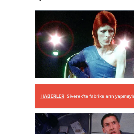
HABERLER
Siverek’te fabrikaların yapımıy