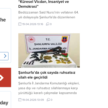
“Küresel Vicdan, İnsaniyet ve
Demokrasi”
Bediüzzaman Said Nursi’nin vefatının 64.
yılı dolayısıyla Şanlıurfa’da düzenlenen
panelde, günümüzün manevi ve
19.04.2026 13:16
0
toplumsal sorunlarına Risale-i Nur
perspektifiyle çözüm arandı. Karaköprü
Necmettin Cevheri Kültür Merkezi’nde
gerçekleştirilen “Küresel Vicdan,
İnsaniyet ve Demokrasi” başlıklı panel,
hürriyet, adalet ve hukuk vurgularıyla
yoğun katılıma sahne oldu. Haber
Merkezi – Bediüzzaman Eğitim Kültür ve
Sanat...
Şanlıurfa’da çok sayıda ruhsatsız
silah ele geçirildi
Şanlıurfa İl Jandarma Komutanlığı ekipleri,
yasa dışı ve ruhsatsız silahlanmaya karşı
yürüttüğü kararlı çalışmalar kapsamında
Bozova ilçesinde bir ikamete operasyon
19.04.2026 13:09
0
düzenledi. Yapılan aramada çok sayıda
uzun namlulu silah, tabanca ve