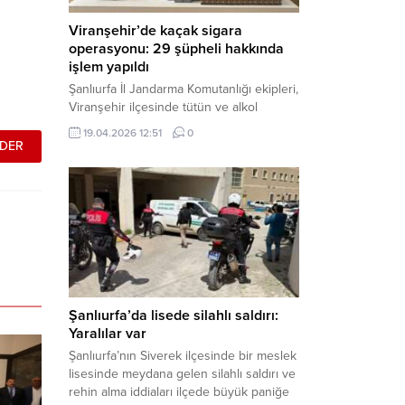
Viranşehir’de kaçak sigara
operasyonu: 29 şüpheli hakkında
işlem yapıldı
Şanlıurfa İl Jandarma Komutanlığı ekipleri,
Viranşehir ilçesinde tütün ve alkol
kaçakçılığına yönelik yürüttüğü kapsamlı
19.04.2026 12:51
0
çalışmalar neticesinde binlerce paket
gümrük kaçağı sigara ele geçirdi.
Operasyon kapsamında çok sayıda şahıs
hakkında adli süreç başlatıldı. Haber
Merkezi – Şanlıurfa Valiliği bünyesinde İl
Jandarma Komutanlığı tarafından
gerçekleştirilen “Tütün ve Alkol
Kaçakçılarına Yönelik Çalışmalar” tüm...
Şanlıurfa’da lisede silahlı saldırı:
Yaralılar var
Şanlıurfa’nın Siverek ilçesinde bir meslek
lisesinde meydana gelen silahlı saldırı ve
rehin alma iddiaları ilçede büyük paniğe