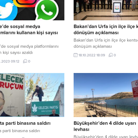
ye’de sosyal medya
Bakan’dan Urfa için ilçe ilçe 
rmlarını kullanan kişi sayısı
dönüşüm açıklaması
Bakan'dan Urfa için ilçe ilçe kents
’de sosyal medya platformlarını
dönüşüm açıklaması
 kişi sayısı azaldı
18.10.2022 18:09
0
.2023 09:12
0
ta parti binasına saldırı
Büyükşehir’den 4 dilde uyarı
levhası
 parti binasına saldırı
Büyükşehir’den 4 dilde uyarı levh