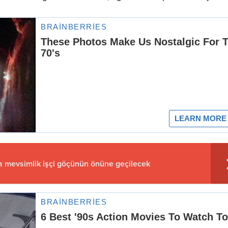
la mevsimlik işçi göçünün önüne geçilecek