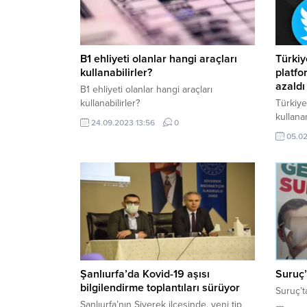
B1 ehliyeti olanlar hangi araçları
Türki
kullanabilirler?
platfo
azaldı
B1 ehliyeti olanlar hangi araçları
kullanabilirler?
Türkiye
kullanan
24.09.2023 13:56
0
05.02
Şanlıurfa’da Kovid-19 aşısı
Suruç’
bilgilendirme toplantıları sürüyor
Suruç’ta
Şanlıurfa’nın Siverek ilçesinde, yeni tip