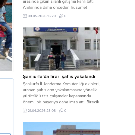
arasında çıkan silahlı çatışma kanlı bitti.
Aralarında daha önceden husumet
olduğu öğrenilen tarafların kavgası
08.05.2026 16:20
0
neticesinde 3 kişi olay yerinde yaşamını
yitirdi. Haber Merkezi – Olay, Haliliye
ilçesine bağlı kırsal Konaç Mahallesi’nde
meydana geldi. Edinilen bilgilere göre,
aralarında husumet bulunan iki grup
arasında henüz belirlenemeyen bir...
Şanlıurfa’da firari şahıs yakalandı
Şanlıurfa İl Jandarma Komutanlığı ekipleri,
aranan şahısların yakalanmasına yönelik
yürüttüğü titiz çalışmalar kapsamında
önemli bir başarıya daha imza attı. Birecik
ilçesinde düzenlenen operasyonla,
21.04.2026 23:08
0
hakkında kesinleşmiş hapis cezası
bulunan bir firari yakalanarak adalete
teslim edildi. Haber Merkezi – Şanlıurfa
Valiliği İl Basın ve Halkla İlişkiler