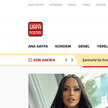
ANA SAYFA
GÜNDEM
GENEL
YEREL
EĞİTİM
ANA SAYFA
GÜNDEM
GENEL
YEREL
SON DAKİKA
Şanlıurfa’da fir