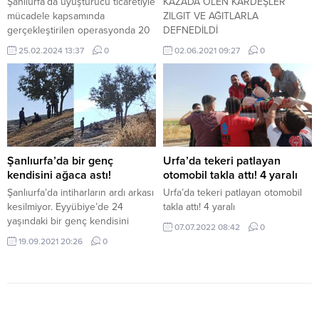
Şanlıurfa’da uyuşturucu ticaretiyle
KAZADA ÖLEN KARDEŞLER
mücadele kapsamında
ZILGIT VE AĞITLARLA
gerçekleştirilen operasyonda 20
DEFNEDİLDİ
kilo skunk maddesi ele
25.02.2024 13:37
0
02.06.2021 09:27
0
geçirilirken, 1 kişi gözaltına alındı.
Şanlıurfa İl Emniyet Müdürlüğü
Narkotik Suçlarla Mücadele Şube
Müdürlüğü ekipleri, uyuşturucu
ticaretiyle mücadele kapsamında
yürüttüğü çalışmalara aralıksız
devam ediyor. Bu kapsamda
ekipler, yaptıkları titiz çalışma ve
Şanlıurfa’da bir genç
Urfa’da tekeri patlayan
takip sonucunda, uyuşturucu
kendisini ağaca astı!
otomobil takla attı! 4 yaralı
satıcılarının kullandığı bir
Şanlıurfa’da intiharların ardı arkası
Urfa’da tekeri patlayan otomobil
adreste...
kesilmiyor. Eyyübiye’de 24
takla attı! 4 yaralı
yaşındaki bir genç kendisini
07.07.2022 08:42
0
ağaca asarak yaşamına son verdi.
19.09.2021 20:26
0
Olay, Eyyübiye ilçesine bağlı Hacı
Bayram Mahallesi’nde yaşandı.
İddiaya göre mahalle sakinleri
sabahın erken saatlerinde bir
gencin ağaca iple asılı halde