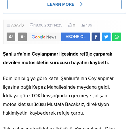
ASAYİŞ
18.06.2021 14:25
0
186
A
A
+
-
ABONE OL
Şanlıurfa’nın Ceylanpınar ilçesinde refüje çarparak
devrilen motosikletin sürücüsü hayatını kaybetti.
Edinilen bilgiye göre kaza, Şanlıurfa’nın Ceylanpınar
ilçesine bağlı Kepez Mahallesinde meydana geldi.
İddiaya göre TOKİ kavşağından geçmeye çalışan
motosiklet sürücüsü Mustafa Bacaksız, direksiyon
hakimiyetini kaybederek refüje çarptı.
Takla atan motosikletin sürücüsü ağır yaralandı. Olay