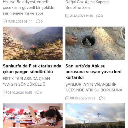
Haliliye Belediyesi, engelli
Doğal Gaz Açma Kapama
çocukların güvenli bir şekilde
Bedeline Zam
serinlemelerini ve spor
21.12.2021 14:18
0
yapmalarını sağlamak amacıyla
17.08.2021 08:44
0
Engelsiz Yüzme Havuzunu
hizmete sundu. Kültür ve Sosyal
İşler Müdürlüğü, Belediye
Başkanı Mehmet Canpolat’ın
talimatlarıyla engelli çocuklara
yönelik yüzme havuzunu hizmete
sundu. Eyyüp Cenap Gülpınar
Spor Merkezinde çocukların rahat
Şanlıurfa’da Fıstık tarlasında
Şanlıurfa’da Atık su
bir şekilde spor yapmalarını
çıkan yangın söndürüldü
borusuna sıkışan yavru kedi
sağlamak, sosyal hayata
kurtarıldı
FISTIK TARLASINDA ÇIKAN
katılımını...
YANGIN SÖNDÜRÜLDÜ
ŞANLIURFA’NIN VİRANŞEHİR
İLÇESİNDE ATIK SU BORUSUNA
08.10.2020 10:51
0
SIKIŞAN YAVRU KEDİ, İTFAİYE
08.10.2020 10:32
0
EKİPLERİNCE KURTARILDI.