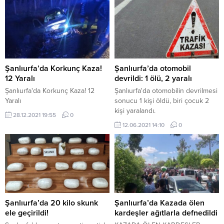
Şanlıurfa’da Korkunç Kaza!
Şanlıurfa’da otomobil
12 Yaralı
devrildi: 1 ölü, 2 yaralı
Şanlıurfa'da Korkunç Kaza! 12
Şanlıurfa'da otomobilin devrilmesi
Yaralı
sonucu 1 kişi öldü, biri çocuk 2
kişi yaralandı.
28.12.2021 19:55
0
12.06.2021 14:10
0
Şanlıurfa’da 20 kilo skunk
Şanlıurfa’da Kazada ölen
ele geçirildi!
kardeşler ağıtlarla defnedildi