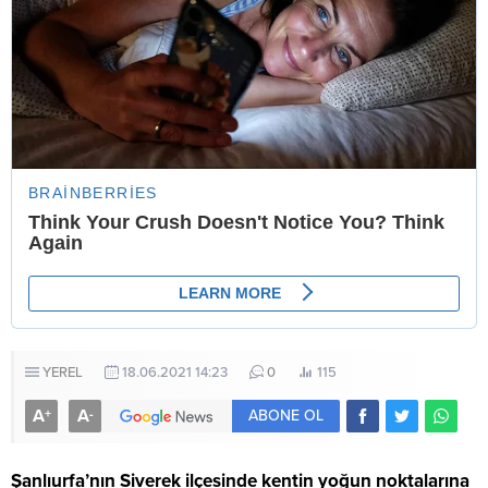
YEREL
18.06.2021 14:23
0
115
A
A
+
-
ABONE OL
Şanlıurfa’nın Siverek ilçesinde kentin yoğun noktalarına