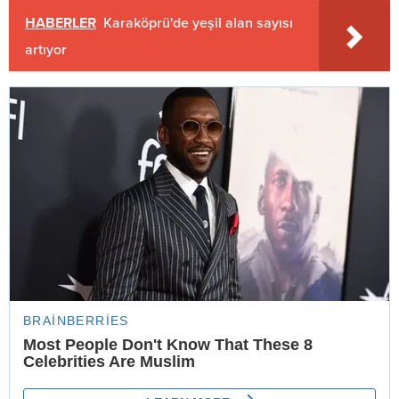
HABERLER
Karaköprü'de yeşil alan sayısı
artıyor