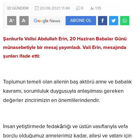
GÜNDEM
20.06.2021 11:49
0
135
A
A
+
-
ABONE OL
Şanlıurfa Valisi Abdullah Erin, 20 Haziran Babalar Günü
münasebetiyle bir mesaj yayımladı. Vali Erin, mesajında
şunları ifade etti:
Toplumun temeli olan ailenin baş aktörü anne ve babalık
kavramı, sorumluluk duygusuyla anlaşılması gereken
değerler zincirimizin en önemlilerindendir.
İnsan yetiştirmede fedakârlığı ve üstün vasıflarıyla vefa
borçlu olduğumuz annelerimiz kadar, ailesi ve vatanı için