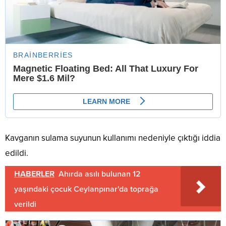
Kavganın sulama suyunun kullanımı nedeniyle çıktığı iddia
edildi.
HABERLER
Ahırda asılı bulunan 12
yaşındaki çocuk Ceylanpınar'da toprağa
verildi