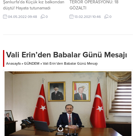
Şanlıurfa'da Küçük kız balkondan
TERÖR OPERASYONU: 18
düştü! Hayata tutunamadı
GÖZALTI
04.05.2022 09:48
0
13.02.2021 10:46
0
Vali Erin’den Babalar Günü Mesajı
Anasayfa
»
GÜNDEM
»
Vali Erin’den Babalar Günü Mesajı