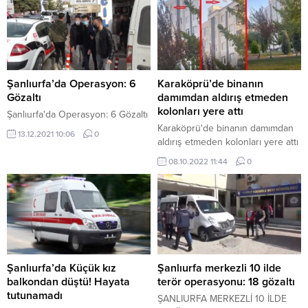
yönden gelen İsmail Kurt’un
kullandığı 33 TH 816 plakalı tırla
çarpıştı. Kazada ağır yaralanan
Düger, ambulansla kaldırıldığı
Harran Üniversitesi Hastanesinde
kurtarılamadı. Düger’in amcasının
Şanlıurfa’da Operasyon: 6
Karaköprü’de binanın
taziyesi için dün Çanakkale’den
Gözaltı
damımdan aldırış etmeden
kente geldiği...
kolonları yere attı
Şanlıurfa'da Operasyon: 6 Gözaltı
Karaköprü'de binanın damımdan
13.12.2021 10:06
0
aldırış etmeden kolonları yere attı
08.10.2022 11:44
0
Şanlıurfa’da Küçük kız
Şanlıurfa merkezli 10 ilde
balkondan düştü! Hayata
terör operasyonu: 18 gözaltı
tutunamadı
ŞANLIURFA MERKEZLİ 10 İLDE