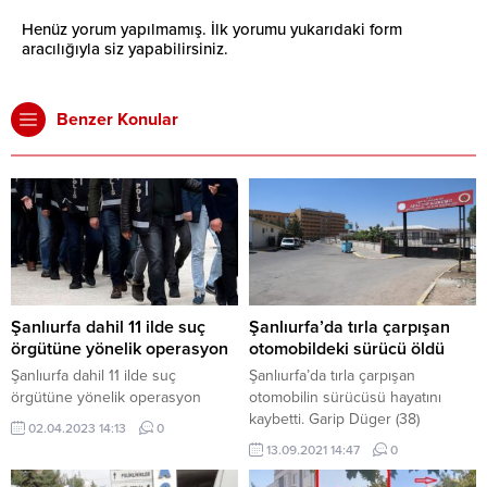
Henüz yorum yapılmamış. İlk yorumu yukarıdaki form
aracılığıyla siz yapabilirsiniz.
Benzer Konular
Şanlıurfa dahil 11 ilde suç
Şanlıurfa’da tırla çarpışan
örgütüne yönelik operasyon
otomobildeki sürücü öldü
Şanlıurfa dahil 11 ilde suç
Şanlıurfa’da tırla çarpışan
örgütüne yönelik operasyon
otomobilin sürücüsü hayatını
kaybetti. Garip Düger (38)
02.04.2023 14:13
0
yönetimindeki 34 ZH 3379 plakalı
13.09.2021 14:47
0
otomobil, Şanlıurfa Mardin kara
yolunun 30. kilometresinde, karşı