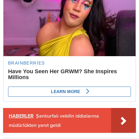
HABERLER
Şanlıurfalı vekilin iddialarına
müdürlükten yanıt geldi