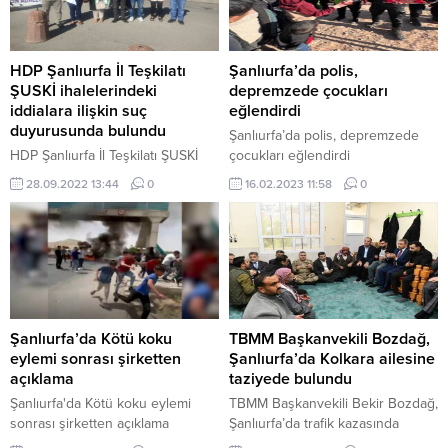
HDP Şanlıurfa İl Teşkilatı
Şanlıurfa’da polis,
ŞUSKİ ihalelerindeki
depremzede çocukları
iddialara ilişkin suç
eğlendirdi
duyurusunda bulundu
Şanlıurfa’da polis, depremzede
HDP Şanlıurfa İl Teşkilatı ŞUSKİ
çocukları eğlendirdi
ihalelerindeki iddialara ilişkin suç
28.09.2022 13:44
0
16.02.2023 11:58
0
duyurusunda bulundu
Şanlıurfa’da Kötü koku
TBMM Başkanvekili Bozdağ,
eylemi sonrası şirketten
Şanlıurfa’da Kolkara ailesine
açıklama
taziyede bulundu
Şanlıurfa'da Kötü koku eylemi
TBMM Başkanvekili Bekir Bozdağ,
sonrası şirketten açıklama
Şanlıurfa’da trafik kazasında
hayatını kaybeden Milli Yol Partisi