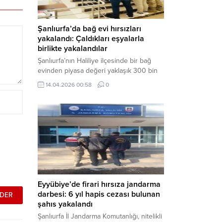
Şanlıurfa’da bağ evi hırsızları
yakalandı: Çaldıkları eşyalarla
birlikte yakalandılar
Şanlıurfa’nın Haliliye ilçesinde bir bağ
evinden piyasa değeri yaklaşık 300 bin
TL olan eşyaları çalan şüpheliler,
14.04.2026 00:58
0
jandarmanın başarılı operasyonuyla
yakalandı. Olayla ilgili gözaltına alınan 3
şüpheliden 2’si tutuklanarak cezaevine
gönderildi. Haber Merkezi – Şanlıurfa İl
Jandarma Komutanlığı, “Faili Meçhul
Hırsızlık Olaylarının Aydınlatılmasına”
yönelik yürüttüğü çalışmalar kapsamında
önemli bir başarıya daha...
Eyyübiye’de firari hırsıza jandarma
darbesi: 6 yıl hapis cezası bulunan
şahıs yakalandı
Şanlıurfa İl Jandarma Komutanlığı, nitelikli