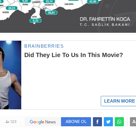
A
ABONE OL
123