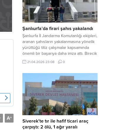
arasında henüz belirlenemeyen bir...
Şanlıurfa’da firari şahıs yakalandı
Şanlıurfa İl Jandarma Komutanlığı ekipleri,
aranan şahısların yakalanmasına yönelik
yürüttüğü titiz çalışmalar kapsamında
önemli bir başarıya daha imza attı. Birecik
ilçesinde düzenlenen operasyonla,
21.04.2026 23:08
0
hakkında kesinleşmiş hapis cezası
bulunan bir firari yakalanarak adalete
teslim edildi. Haber Merkezi – Şanlıurfa
Valiliği İl Basın ve Halkla İlişkiler
Müdürlüğü tarafından yapılan açıklamaya
göre; İl...
A
-
+
Siverek’te tır ile hafif ticari araç
çarpıştı: 2 ölü, 1 ağır yaralı