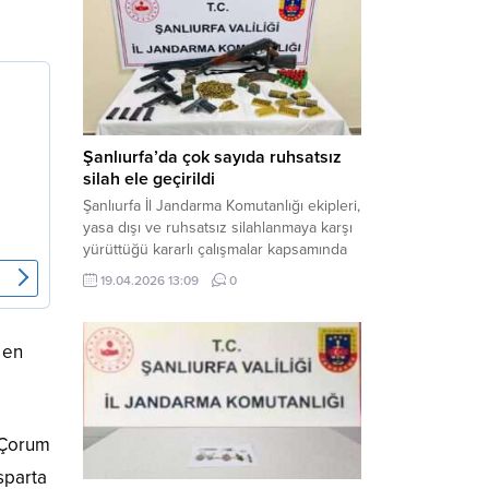
gerçekleştirilen “Küresel Vicdan,
İnsaniyet ve Demokrasi” başlıklı panel,
hürriyet, adalet ve hukuk vurgularıyla
yoğun katılıma sahne oldu. Haber
Merkezi – Bediüzzaman Eğitim Kültür ve
Sanat...
Şanlıurfa’da çok sayıda ruhsatsız
silah ele geçirildi
Şanlıurfa İl Jandarma Komutanlığı ekipleri,
yasa dışı ve ruhsatsız silahlanmaya karşı
yürüttüğü kararlı çalışmalar kapsamında
Bozova ilçesinde bir ikamete operasyon
19.04.2026 13:09
0
düzenledi. Yapılan aramada çok sayıda
uzun namlulu silah, tabanca ve
mühimmat ele geçirildi. Haber Merkezi –
 en
Şanlıurfa Valiliği İl Basın ve Halkla İlişkiler
Müdürlüğü tarafından yapılan açıklamaya
göre; 17 Nisan...
, Çorum
Isparta