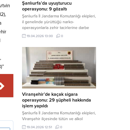
Şanlıurfa’da uyuşturucu
rtvin
operasyonu: 9 gözaltı
12),
Şanlıurfa İl Jandarma Komutanlığı ekipleri,
il genelinde yürüttüğü narko-
a
operasyonlarla zehir tacirlerine darbe
ehir
indirdi. Üç ilçede eş zamanlı
19.04.2026 13:00
0
gerçekleştirilen faaliyetlerde çeşitli
l
uyuşturucu maddeler ele geçirilirken, 9
şüpheli hakkında adli işlem başlatıldı.
Haber Merkezi – Şanlıurfa Valiliği İl Basın
,
ve Halkla İlişkiler Müdürlüğü’nden yapılan
8)”
açıklamaya göre, İl Jandarma Komutanlığı
tarafından “Narkotik Suçlarla...
Viranşehir’de kaçak sigara
operasyonu: 29 şüpheli hakkında
işlem yapıldı
Şanlıurfa İl Jandarma Komutanlığı ekipleri,
Viranşehir ilçesinde tütün ve alkol
kaçakçılığına yönelik yürüttüğü kapsamlı
19.04.2026 12:51
0