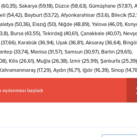
on (60,35), Sakarya (59,18), Düzce (58,63), Gümüşhane (57,87), A
eli (54,42), Bayburt (53,72), Afyonkarahisar (53,6), Bilecik (52,
Malatya (50,36), Elazığ (50), Niğde (48,89), Yalova (46,01), Kony
 (43,8), Bursa (43,55), Tekirdağ (40,61), Çanakkale (40,07), Nevş
(37,66), Karabük (36,94), Uşak (36,81), Aksaray (36,64), Bingö
iantep (33,74), Manisa (31,57), Samsun (30,97), Bartın (29,65),
8), Kilis (26,61), Muğla (26,38), İzmir (25,99), Şanlıurfa (25,39)
Kahramanmaraş (17,29), Aydın (16,71), Iğdır (16,39), Sinop (14,7
n aşılanması başladı