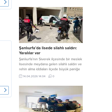
çalışmalar neticesinde binlerce paket
gümrük kaçağı sigara ele geçirdi.
Operasyon kapsamında çok sayıda şahıs
hakkında adli süreç başlatıldı. Haber
Merkezi – Şanlıurfa Valiliği bünyesinde İl
Jandarma Komutanlığı tarafından
gerçekleştirilen “Tütün ve Alkol
Kaçakçılarına Yönelik Çalışmalar” tüm...
Şanlıurfa’da lisede silahlı saldırı:
Yaralılar var
Şanlıurfa’nın Siverek ilçesinde bir meslek
lisesinde meydana gelen silahlı saldırı ve
rehin alma iddiaları ilçede büyük paniğe
neden oldu. Olay yerine çok sayıda özel
14.04.2026 14:04
0
harekat polisi ve sağlık ekibi sevk
edilirken, saldırganı etkisiz hale getirme
çalışmaları devam ediyor. Haber Merkezi
– Siverek ilçesi Hasan Çelebi
Mahallesi’nde bulunan Ahmet Koyuncu
Mesleki...