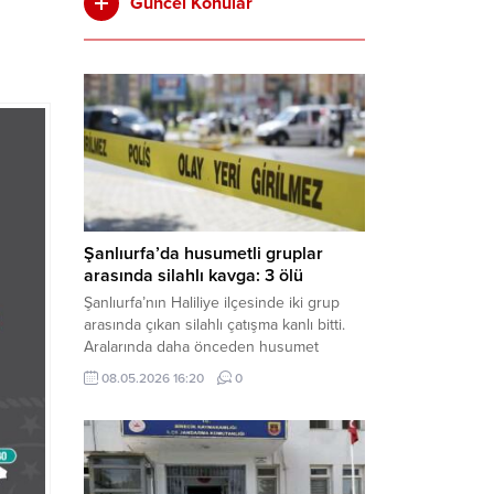
Güncel Konular
Şanlıurfa’da husumetli gruplar
arasında silahlı kavga: 3 ölü
Şanlıurfa’nın Haliliye ilçesinde iki grup
arasında çıkan silahlı çatışma kanlı bitti.
Aralarında daha önceden husumet
olduğu öğrenilen tarafların kavgası
08.05.2026 16:20
0
neticesinde 3 kişi olay yerinde yaşamını
yitirdi. Haber Merkezi – Olay, Haliliye
ilçesine bağlı kırsal Konaç Mahallesi’nde
meydana geldi. Edinilen bilgilere göre,
aralarında husumet bulunan iki grup