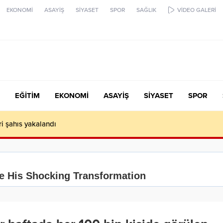
EKONOMİ
ASAYİŞ
SİYASET
SPOR
SAĞLIK
VİDEO GALERİ
EĞİTİM
EKONOMİ
ASAYİŞ
SİYASET
SPOR
ari şahıs yakalandı