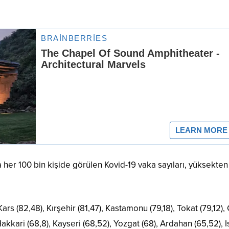
da her 100 bin kişide görülen Kovid-19 vaka sayıları, yüksekten
 Kars (82,48), Kırşehir (81,47), Kastamonu (79,18), Tokat (79,12)
Hakkari (68,8), Kayseri (68,52), Yozgat (68), Ardahan (65,52), 