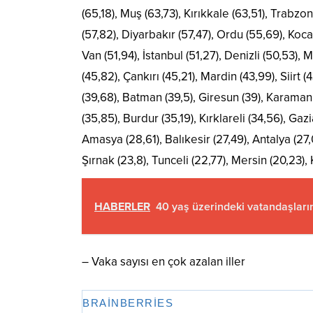
(65,18), Muş (63,73), Kırıkkale (63,51), Trabz
(57,82), Diyarbakır (57,47), Ordu (55,69), Koca
Van (51,94), İstanbul (51,27), Denizli (50,53), 
(45,82), Çankırı (45,21), Mardin (43,99), Siirt
(39,68), Batman (39,5), Giresun (39), Karaman 
(35,85), Burdur (35,19), Kırklareli (34,56), Gaz
Amasya (28,61), Balıkesir (27,49), Antalya (27,0
Şırnak (23,8), Tunceli (22,77), Mersin (20,23), 
HABERLER
40 yaş üzerindeki vatandaşları
– Vaka sayısı en çok azalan iller