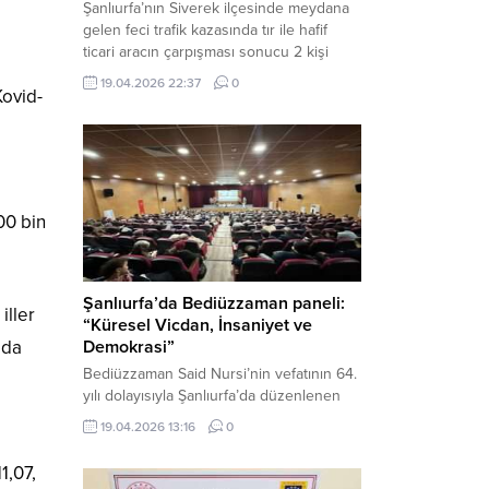
Şanlıurfa’nın Siverek ilçesinde meydana
gelen feci trafik kazasında tır ile hafif
ticari aracın çarpışması sonucu 2 kişi
yaşamını yitirdi, 1 kişi ise ağır yaralandı.
19.04.2026 22:37
0
Kovid-
Haber Merkezi – Siverek-Adıyaman kara
yolunda seyir halindeki araçların
çarpışması sonucu meydana gelen
kazada can pazarı yaşandı. Kafa Kafaya
Çarpıştılar Edinilen bilgilere göre,
Hüseyin Çelik (29)...
00 bin
Şanlıurfa’da Bediüzzaman paneli:
iller
“Küresel Vicdan, İnsaniyet ve
’da
Demokrasi”
Bediüzzaman Said Nursi’nin vefatının 64.
yılı dolayısıyla Şanlıurfa’da düzenlenen
panelde, günümüzün manevi ve
19.04.2026 13:16
0
toplumsal sorunlarına Risale-i Nur
perspektifiyle çözüm arandı. Karaköprü
1,07,
Necmettin Cevheri Kültür Merkezi’nde