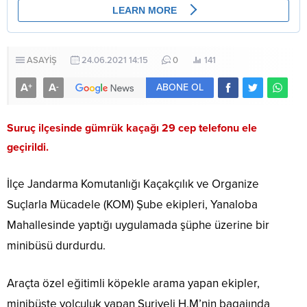
ASAYİŞ
24.06.2021 14:15
0
141
A
A
+
-
ABONE OL
Suruç ilçesinde gümrük kaçağı 29 cep telefonu ele
geçirildi.
İlçe Jandarma Komutanlığı Kaçakçılık ve Organize
Suçlarla Mücadele (KOM) Şube ekipleri, Yanaloba
Mahallesinde yaptığı uygulamada şüphe üzerine bir
minibüsü durdurdu.
Araçta özel eğitimli köpekle arama yapan ekipler,
minibüste yolculuk yapan Suriyeli H.M’nin bagajında