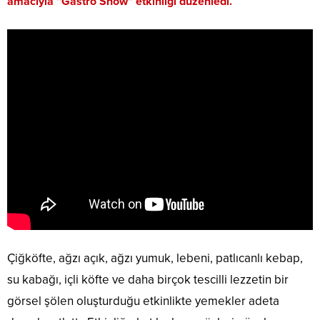
amacıyla “Gastro Show” etkinliği düzenledi.
Çiğköfte, ağzı açık, ağzı yumuk, lebeni, patlıcanlı kebap,
su kabağı, içli köfte ve daha birçok tescilli lezzetin bir
görsel şölen oluşturduğu etkinlikte yemekler adeta