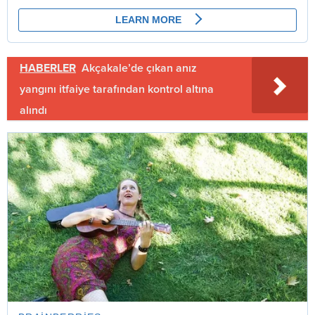
HABERLER
Akçakale’de çıkan anız
yangını itfaiye tarafından kontrol altına
alındı