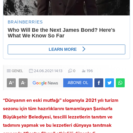
GENEL
24.06.2021 14:13
0
196
A
A
+
-
ABONE OL
“Dünyanın en eski mutfağı” sloganıyla 2021 yılı turizm
sezonu için tüm hazırlıklarını tamamlayan Şanlıurfa
Büyükşehir Belediyesi, tescilli lezzetlerin tanıtım ve
tadımını yapmak ve bu lezzetleri dünyaya tanıtmak