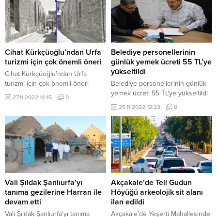
Cihat Kürkçüoğlu’ndan Urfa
Belediye personellerinin
turizmi için çok önemli öneri
günlük yemek ücreti 55 TL’ye
yükseltildi
Cihat Kürkçüoğlu’ndan Urfa
turizmi için çok önemli öneri
Belediye personellerinin günlük
yemek ücreti 55 TL'ye yükseltildi
27.11.2022 14:15
0
25.11.2022 12:23
0
Vali Şıldak Şanlıurfa’yı
Akçakale’de Tell Gudun
tanıma gezilerine Harran ile
Höyüğü arkeolojik sit alanı
devam etti
ilan edildi
Vali Şıldak Şanlıurfa'yı tanıma
Akçakale’de Yeşerti Mahallesinde