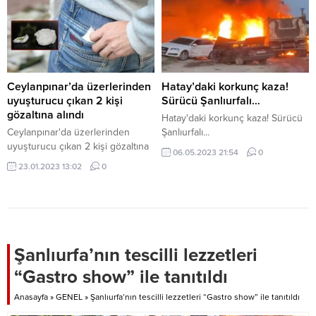
nereden ateşlendiği
belirlenemeyen kurşunla ağır
yaralandı. Ailesi tarafından Suruç
Devlet Hastanesine götürülen
Yıldırım, müdahaleye rağmen
kurtarılamadı. Jandarma
Ceylanpınar’da üzerlerinden
Hatay’daki korkunç kaza!
ekiplerinin olayla ilgili
uyuşturucu çıkan 2 kişi
Sürücü Şanlıurfalı…
soruşturması sürüyor.
gözaltına alındı
Hatay'daki korkunç kaza! Sürücü
HABERLER Şanlıurfa'da elektrik
Ceylanpınar'da üzerlerinden
Şanlıurfalı...
akımına kapılan çocuk...
uyuşturucu çıkan 2 kişi gözaltına
06.05.2023 21:54
0
alındı
23.01.2023 13:02
0
Şanlıurfa’nın tescilli lezzetleri
“Gastro show” ile tanıtıldı
Anasayfa
»
GENEL
»
Şanlıurfa’nın tescilli lezzetleri “Gastro show” ile tanıtıldı