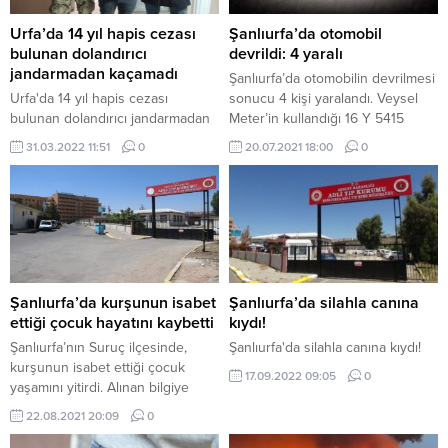
Urfa’da 14 yıl hapis cezası
Şanlıurfa’da otomobil
bulunan dolandırıcı
devrildi: 4 yaralı
jandarmadan kaçamadı
Şanlıurfa’da otomobilin devrilmesi
Urfa'da 14 yıl hapis cezası
sonucu 4 kişi yaralandı. Veysel
bulunan dolandırıcı jandarmadan
Meter’in kullandığı 16 Y 5415
kaçamadı
plakalı otomobil, Şanlıurfa-
31.03.2022 11:51
0
20.07.2021 18:00
0
Gaziantep kara yolunun 30.
kilometresinde devrildi. Kazada
sürücü Meter ile araçta bulunan
Abdullah Soran Muhammed,
Ameera Rasheed Solaph, Soran
Mohammed Rashid yaralandı.
Yaralılar, 112 Acil Servis
ekiplerince Balıklıgöl Devlet
Şanlıurfa’da kurşunun isabet
Şanlıurfa’da silahla canına
Hastanesine kaldırıldı.
ettiği çocuk hayatını kaybetti
kıydı!
HABERLER Urfa, iş
Şanlıurfa’nın Suruç ilçesinde,
Şanlıurfa'da silahla canına kıydı!
cinayetlerinde ölen...
kurşunun isabet ettiği çocuk
17.09.2022 09:05
0
yaşamını yitirdi. Alınan bilgiye
göre, Yaylatepe Mahallesi’ndeki
22.08.2021 20:09
0
evlerinin bahçesinde fıstık
toplayan 8 yaşındaki Mert Yıldırım