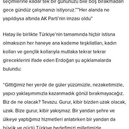
seçimlerine kadar tek bir gününüzü bile boş bırakmadan
gece gündüz çalışmanızı istiyoruz.””Her alanda ne
yapıldıysa altında AK Parti’nin imzası oldu”
Hatay ile birlikte Türkiye’nin tamamında hiçbir istisna
olmaksızın her haneye ana kademe teşkilatları, kadın
kolları ve gençlik kollarıyla mutlaka tekrar tekrar
gireceklerini ifade eden Erdoğan şu açıklamalarda
bulundu:
“Gittiğimiz her yerde de güler yüzümüzle, nezaketimizle,
yapıcı yaklaşımımızla kazanmadık gönül bırakmayacağız.
Biz de ne olacak? Tevazu. Gurur, kibir bizden uzak olacak,
uzak. Bize gurur, kibir yakışmaz. Bir yandan şehre ve
ülkeye yaptığımız hizmetleri anlatırken bir yandan da
büyük ve güçlü Türkiye hedefimizi milletimizle