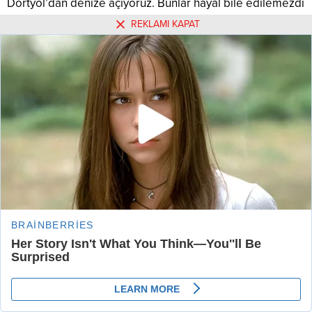
Dörtyol’dan denize açıyoruz. Bunlar hayal bile edilemezdi
ama biz bunları yaptık, yapıyoruz. AK Parti teşkilatları
REKLAMI KAPAT
olarak milletimize olan borcumuzu ancak ülkemize daha
çok hizmet ederek ödeyebiliriz.”
HABERLER
TOKİ İlk Evim Arsa
başvuruları yarın başlıyor
2023 seçimlerine kadar her çalışmayı bu anlayışla
yürüteceklerini ifade eden Erdoğan konuşmasını şöyle
sürdürdü:
“Eski Türkiye özlemiyle yanıp tutuşanların karşısına büyük
ve güçlü Türkiye hedefine daha sıkı şekilde sarılarak
çıkacağız. Ülkemizle ilgili özellikle sağlık, bunların
hayatında böyle bir şey var mı? İşte bir zamanlar SSK’nin