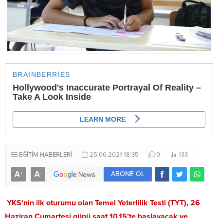
EĞİTİM HABERLERİ
25.06.2021 18:35
0
133
A
A
+
-
ABONE OL
YKS’nin ilk oturumu olan Temel Yeterlilik Testi (TYT), 26
Haziran Cumartesi günü saat 10.15’te başlayacak ve