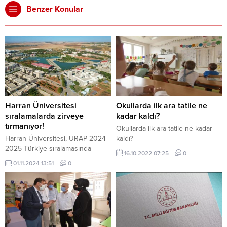
Benzer Konular
Harran Üniversitesi
Okullarda ilk ara tatile ne
sıralamalarda zirveye
kadar kaldı?
tırmanıyor!
Okullarda ilk ara tatile ne kadar
Harran Üniversitesi, URAP 2024-
kaldı?
2025 Türkiye sıralamasında
16.10.2022 07:25
0
büyük bir başarıya imza atarak
01.11.2024 13:51
0
akademik performansını gözler
önüne serdi. Bilimsel araştırma ve
yayıncılık alanında elde ettiği
başarılarla dikkat çeken
üniversite, bir önceki yıla göre
önemli bir yükseliş gösterdi.