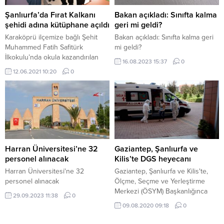
Makale ve Atıf Sayılarında Önemli
Artış Harran Üniversitesi, makale
Şanlıurfa’da Fırat Kalkanı
Bakan açıkladı: Sınıfta kalma
puanı sıralamasında 2023-2024
şehidi adına kütüphane açıldı
geri mi geldi?
dönemine göre 12...
Karaköprü ilçemize bağlı Şehit
Bakan açıkladı: Sınıfta kalma geri
Muhammed Fatih Safitürk
mi geldi?
İlkokulu’nda okula kazandırılan
16.08.2023 15:37
0
kütüphaneye Fırat Kalkanı
12.06.2021 10:20
0
Harekatında Şehit Olan “Şehit
Tankçı Uzman Onbaşı Emre
Mücahit TOPAL” ismi verildi.
Harran Üniversitesi’ne 32
Gaziantep, Şanlıurfa ve
personel alınacak
Kilis’te DGS heyecanı
Harran Üniversitesi'ne 32
Gaziantep, Şanlıurfa ve Kilis'te,
personel alınacak
Ölçme, Seçme ve Yerleştirme
Merkezi (ÖSYM) Başkanlığınca
29.09.2023 11:38
0
düzenlenen Dikey Geçiş Sınavı
09.08.2020 09:18
0
(DGS) gerçekleştirildi.