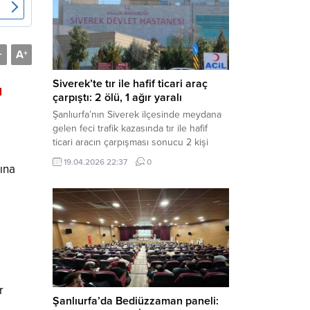
Müdürlüğü tarafından yapılan açıklamaya
göre; İl...
A
-
+
Siverek’te tır ile hafif ticari araç
l
çarpıştı: 2 ölü, 1 ağır yaralı
Şanlıurfa’nın Siverek ilçesinde meydana
gelen feci trafik kazasında tır ile hafif
ticari aracın çarpışması sonucu 2 kişi
yaşamını yitirdi, 1 kişi ise ağır yaralandı.
19.04.2026 22:37
0
ına
Haber Merkezi – Siverek-Adıyaman kara
yolunda seyir halindeki araçların
çarpışması sonucu meydana gelen
kazada can pazarı yaşandı. Kafa Kafaya
Çarpıştılar Edinilen bilgilere göre,
Hüseyin Çelik (29)...
r
Şanlıurfa’da Bediüzzaman paneli: