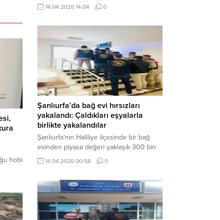
neden oldu. Olay yerine çok sayıda özel
14.04.2026 14:04
0
harekat polisi ve sağlık ekibi sevk
edilirken, saldırganı etkisiz hale getirme
çalışmaları devam ediyor. Haber Merkezi
– Siverek ilçesi Hasan Çelebi
Mahallesi’nde bulunan Ahmet Koyuncu
Mesleki...
Şanlıurfa’da bağ evi hırsızları
yakalandı: Çaldıkları eşyalarla
esi,
birlikte yakalandılar
 kura
Şanlıurfa’nın Haliliye ilçesinde bir bağ
evinden piyasa değeri yaklaşık 300 bin
TL olan eşyaları çalan şüpheliler,
uğu hobi
14.04.2026 00:58
0
jandarmanın başarılı operasyonuyla
kilen
yakalandı. Olayla ilgili gözaltına alınan 3
şüpheliden 2’si tutuklanarak cezaevine
hçeler
gönderildi. Haber Merkezi – Şanlıurfa İl
ılında,
Jandarma Komutanlığı, “Faili Meçhul
Hırsızlık Olaylarının Aydınlatılmasına”
yet