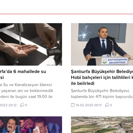
rfa’da 6 mahallede su
Şanlıurfa Büyükşehir Belediy
si
Hobi bahçeleri için talihlileri
ile belirledi
fa Su ve Kanalizasyon İdaresi
, yaşanan ani ve beklenmedik
Şanlıurfa Büyükşehir Belediyesi,
edeni ile bugün saat 19.00 ile
toplamda bin 471 kişinin başvurd
arası Ahmet Erseven, Ahmet
bahçelerinin 2 yıllık sahiplerini, çe
.2023 20:12
0
14.02.2025 00:11
0
 Bağlarbaşı, Yavuz Selim,
kura sonucu belirledi. Şanlıurfa
niye ve Devtești Mahallelerinde
Büyükşehir Belediyesi Park ve Ba
ntisi yaşanacağını duyurdu.
Daire Başkanlığı tarafından 2022 y
en yapılan açıklamada, “Yaşanan
yaşlı çınarların daha güzel vakit
beklenmedik arıza nedeni ile 26
geçirebilmeleri amacıyla Cumhuri