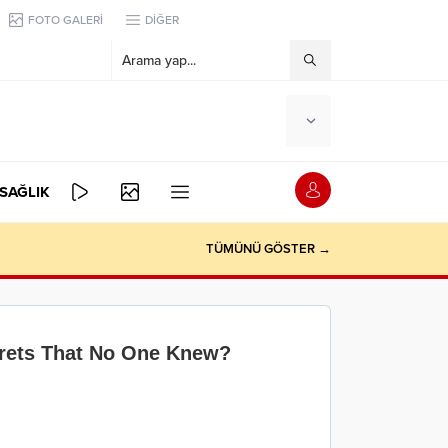
FOTO GALERİ
DİĞER
SAĞLIK
TÜMÜNÜ GÖSTER →