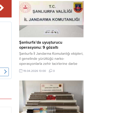
mühimmat ele geçirildi. Haber Merkezi –
Şanlıurfa Valiliği İl Basın ve Halkla İlişkiler
Müdürlüğü tarafından yapılan açıklamaya
göre; 17 Nisan...
Şanlıurfa’da uyuşturucu
operasyonu: 9 gözaltı
Şanlıurfa İl Jandarma Komutanlığı ekipleri,
il genelinde yürüttüğü narko-
operasyonlarla zehir tacirlerine darbe
indirdi. Üç ilçede eş zamanlı
19.04.2026 13:00
0
gerçekleştirilen faaliyetlerde çeşitli
uyuşturucu maddeler ele geçirilirken, 9
şüpheli hakkında adli işlem başlatıldı.
Haber Merkezi – Şanlıurfa Valiliği İl Basın
ve Halkla İlişkiler Müdürlüğü’nden yapılan
açıklamaya göre, İl Jandarma Komutanlığı
tarafından “Narkotik Suçlarla...