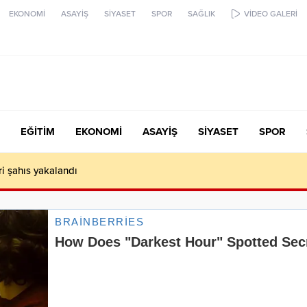
EKONOMİ
ASAYİŞ
SİYASET
SPOR
SAĞLIK
VİDEO GALERİ
EĞİTİM
EKONOMİ
ASAYİŞ
SİYASET
SPOR
ari şahıs yakalandı