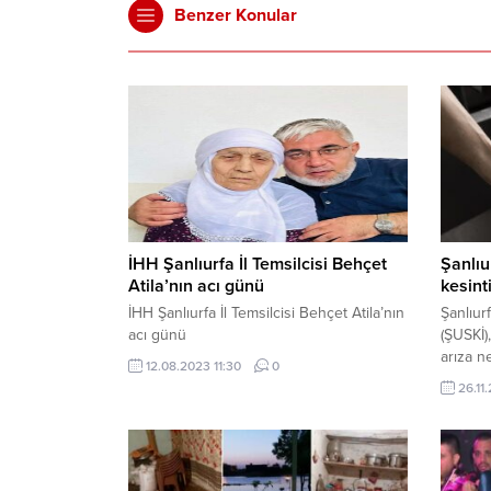
Benzer Konular
İHH Şanlıurfa İl Temsilcisi Behçet
Şanlıu
Atila’nın acı günü
kesinti
İHH Şanlıurfa İl Temsilcisi Behçet Atila’nın
Şanlıur
acı günü
(ŞUSKİ)
arıza n
12.08.2023 11:30
0
23.45 
26.11
Yesevi,
Süleyma
su kesi
ŞUSKİ’d
ani ve 