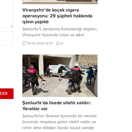
Viranşehir’de kaçak sigara
operasyonu: 29 şüpheli hakkında
işlem yapıldı
Şanlıurfa İl Jandarma Komutanlığı ekipleri,
Viranşehir ilçesinde tütün ve alkol
kaçakçılığına yönelik yürüttüğü kapsamlı
19.04.2026 12:51
0
çalışmalar neticesinde binlerce paket
gümrük kaçağı sigara ele geçirdi.
Operasyon kapsamında çok sayıda şahıs
hakkında adli süreç başlatıldı. Haber
Merkezi – Şanlıurfa Valiliği bünyesinde İl
Jandarma Komutanlığı tarafından
gerçekleştirilen “Tütün ve Alkol
Kaçakçılarına Yönelik Çalışmalar” tüm...
Şanlıurfa’da lisede silahlı saldırı:
Yaralılar var
Şanlıurfa’nın Siverek ilçesinde bir meslek
lisesinde meydana gelen silahlı saldırı ve
rehin alma iddiaları ilçede büyük paniğe