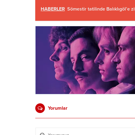
HABERLER
Sömestir tatilinde Balıklıgöl’e zi
Yorumlar