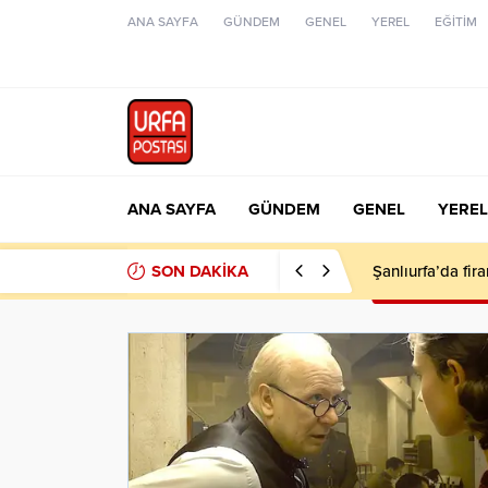
ANA SAYFA
GÜNDEM
GENEL
YEREL
EĞİTİM
ANA SAYFA
GÜNDEM
GENEL
YEREL
SON DAKİKA
Şanlıurfa’da fir