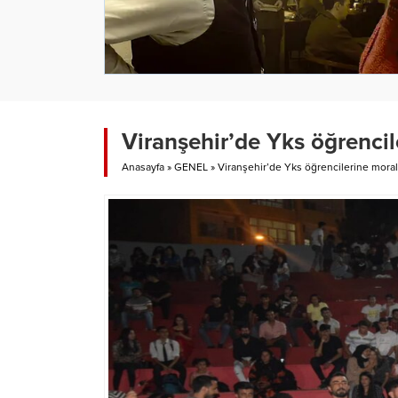
Viranşehir’de Yks öğrencil
Anasayfa
»
GENEL
»
Viranşehir’de Yks öğrencilerine mora