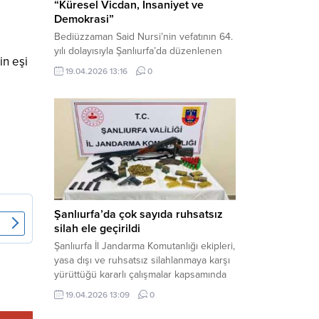
“Küresel Vicdan, İnsaniyet ve
Demokrasi”
Bediüzzaman Said Nursi’nin vefatının 64.
yılı dolayısıyla Şanlıurfa’da düzenlenen
in eşi
panelde, günümüzün manevi ve
19.04.2026 13:16
0
toplumsal sorunlarına Risale-i Nur
perspektifiyle çözüm arandı. Karaköprü
Necmettin Cevheri Kültür Merkezi’nde
gerçekleştirilen “Küresel Vicdan,
İnsaniyet ve Demokrasi” başlıklı panel,
hürriyet, adalet ve hukuk vurgularıyla
yoğun katılıma sahne oldu. Haber
Merkezi – Bediüzzaman Eğitim Kültür ve
Sanat...
Şanlıurfa’da çok sayıda ruhsatsız
silah ele geçirildi
Şanlıurfa İl Jandarma Komutanlığı ekipleri,
yasa dışı ve ruhsatsız silahlanmaya karşı
yürüttüğü kararlı çalışmalar kapsamında
Bozova ilçesinde bir ikamete operasyon
19.04.2026 13:09
0
düzenledi. Yapılan aramada çok sayıda
uzun namlulu silah, tabanca ve