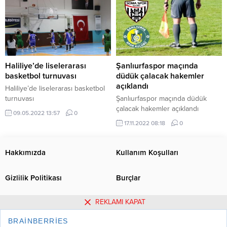
Haliliye’de liselerarası
Şanlıurfaspor maçında
basketbol turnuvası
düdük çalacak hakemler
açıklandı
Haliliye’de liselerarası basketbol
turnuvası
Şanlıurfaspor maçında düdük
çalacak hakemler açıklandı
09.05.2022 13:57
0
17.11.2022 08:18
0
Hakkımızda
Kullanım Koşulları
Gizlilik Politikası
Burçlar
REKLAMI KAPAT
Tüm Yazarlar
Künye