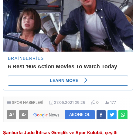
SPOR HABERLERİ
27.06.2021 09:26
0
177
A
A
+
-
ABONE OL
Şanlıurfa Judo İhtisas Gençlik ve Spor Kulübü, çeşitli