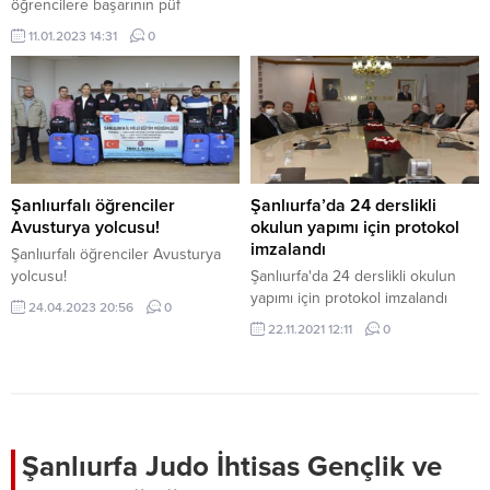
öğrencilere başarının püf
noktaları!
11.01.2023 14:31
0
Şanlıurfalı öğrenciler
Şanlıurfa’da 24 derslikli
Avusturya yolcusu!
okulun yapımı için protokol
imzalandı
Şanlıurfalı öğrenciler Avusturya
yolcusu!
Şanlıurfa'da 24 derslikli okulun
yapımı için protokol imzalandı
24.04.2023 20:56
0
22.11.2021 12:11
0
Şanlıurfa Judo İhtisas Gençlik ve