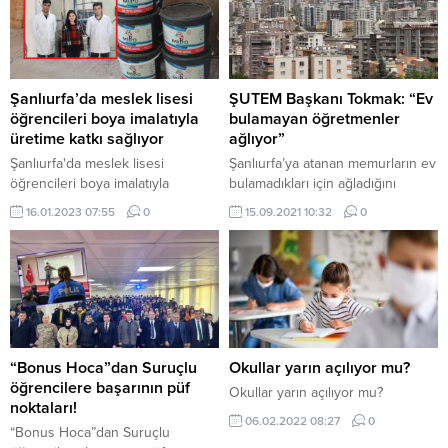
Şanlıurfa’da meslek lisesi
ŞUTEM Başkanı Tokmak: “Ev
öğrencileri boya imalatıyla
bulamayan öğretmenler
üretime katkı sağlıyor
ağlıyor”
Şanlıurfa'da meslek lisesi
Şanlıurfa’ya atanan memurların ev
öğrencileri boya imalatıyla
bulamadıkları için ağladığını
üretime katkı sağlıyor
anlatan Şanlıurfa Tüm Emlakçılar
16.01.2023 07:55
0
15.09.2021 10:32
0
Odası Başkanı (ŞUTEM) Selahattin
Tokmak, evlerin karaborsaya
düştüğünü açıkladı. Fahiş
zamlardan etkilenen
müteahhitlerin konut üretimini
azaltmasıyla Şanlıurfa’da evler
karaborsaya düştü. Beton, demir
ve inşaat malzemelerine gelen
“Bonus Hoca”dan Suruçlu
Okullar yarın açılıyor mu?
zamlardan dolayı havlu atan
öğrencilere başarının püf
Okullar yarın açılıyor mu?
müteahhitler, zamların geri
noktaları!
06.02.2022 08:27
0
alınması için iş bırakma eylemine
“Bonus Hoca”dan Suruçlu
giderken...