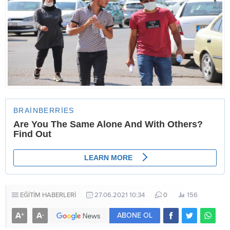
EĞİTİM HABERLERİ
27.06.2021 10:34
0
156
A
A
+
-
ABONE OL