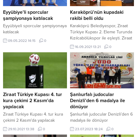
Eyyübiye’li sporcular
Karaköprü’nün kupadaki
şampiyonaya katılacak
rakibi belli oldu
Eyyübiyeli sporcular şampiyonaya
Karaköprü Belediyespor, Ziraat
katılacak
Türkiye Kupası 2. Eleme Turunda
Kızılcabölükspor ile eşleşti. Ziraat
09.05.2022 14:15
0
Türkiye Kupası 2. Eleme Turu
16.09.2021 13:21
0
eşleşmeleri, TFF Başkan Vekili Ali
Düşmez nezaretinde yapılan kura
çekimi ile belirlendi. Kura
çekiminde TFF Genel Sekreter
Yardımcısı Özcan Şepik ve Maç
Planlama Müdürü Besim Yalçın da
yer aldı. Yapılan kura çekilişi
sonucunda...
Ziraat Türkiye Kupası 4. tur
Şanlıurfalı judocular
kura çekimi 2 Kasım’da
Denizli’den 6 madalya ile
yapılacak
dönüyor
Ziraat Türkiye Kupası 4. tur kura
Şanlıurfalı judocular Denizli’den 6
çekimi 2 Kasım'da yapılacak
madalya ile dönüyor
29.10.2021 13:38
0
23.07.2023 18:24
0