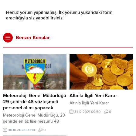
Henüz yorum yapılmamış. İlk yorumu yukarıdaki form
aracılığıyla siz yapabilirsiniz.
Benzer Konular
Meteoroloji Genel Müdürlüğü
Altınla İlgili Yeni Karar
29 şehirde 48 sözleşmeli
Altınla İlgili Yeni Karar
personel alımı yapacak
31.12.2021 09:50
0
Meteoroloji Genel Müdürlüğü, 29
şehirde en az lise mezunu 48
sözleşmeli personel alımı
30.10.2023 09:18
0
yapacak. Resmi Gazete’de