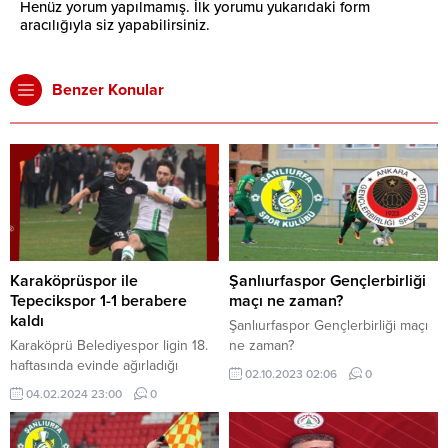
Henüz yorum yapılmamış. İlk yorumu yukarıdaki form
aracılığıyla siz yapabilirsiniz.
Benzer Konular
Karaköprüspor ile
Şanlıurfaspor Gençlerbirliği
Tepecikspor 1-1 berabere
maçı ne zaman?
kaldı
Şanlıurfaspor Gençlerbirliği maçı
Karaköprü Belediyespor ligin 18.
ne zaman?
haftasında evinde ağırladığı
02.10.2023 02:06
0
Tepecikspor ile 1-1 berabere kaldı.
04.02.2024 23:00
0
Türkiye Futbol Federasyonu (TFF)
3. Lig 3. Grup 18. hafta
karşılaşmasında Karaköprü