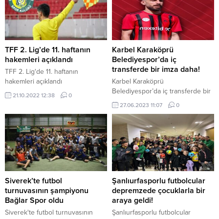
Belediyespor sahasında
Tepecikspor’u konuk etti. Faruk
Çelik Stadı’nda saat 14:00’te
başlayan müsabakayı hakem
Hakan Aktaş yönetti. Aktaş’ın
TFF 2. Lig’de 11. haftanın
Karbel Karaköprü
yardımcılıklarını Volkan Altuntaş
hakemleri açıklandı
Belediyespor’da iç
ve Erkan Kırçıl yaptı. Maçın
transferde bir imza daha!
TFF 2. Lig'de 11. haftanın
dördüncü...
hakemleri açıklandı
Karbel Karaköprü
Belediyespor’da iç transferde bir
21.10.2022 12:38
0
imza daha!
27.06.2023 11:07
0
Siverek’te futbol
Şanlıurfasporlu futbolcular
turnuvasının şampiyonu
depremzede çocuklarla bir
Bağlar Spor oldu
araya geldi!
Siverek'te futbol turnuvasının
Şanlıurfasporlu futbolcular