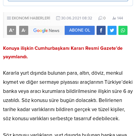
EKONOMİ HABERLERİ
30.06.2021 08:32
0
144
A
A
+
-
ABONE OL
Konuya ilişkin Cumhurbaşkanı Kararı Resmi Gazete’de
yayımlandı.
Kararla yurt dışında bulunan para, altın, döviz, menkul
kıymet ve diğer sermaye piyasası araçlarının Türkiye’deki
banka veya aracı kurumlara bildirilmesine ilişkin süre 6 ay
uzatıldı. Söz konusu süre bugün dolacaktı. Belirlenen
tarihe kadar varlıklarını bildiren gerçek ve tüzel kişiler,
söz konusu varlıkları serbestçe tasarruf edebilecek.
Söz konusu varlıkların, yurt dışında bulunan banka veya