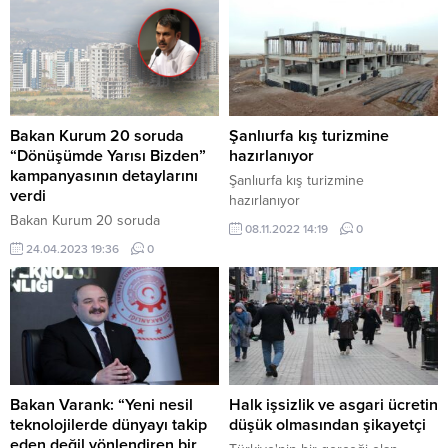
yayımlanan ilana göre, Meteoroloji
Genel Müdürlüğü bünyesindeki
eksikliği karşılamak üzere farklı
kadrolarda ve niteliklerde olmak
üzere sözleşmeli personel alımı
yapılacak. Bu kapsamda alımlar
kurumun merkez ve taşra teşkilatı
Bakan Kurum 20 soruda
Şanlıurfa kış turizmine
birimlerinde görevlendirilmek
“Dönüşümde Yarısı Bizden”
hazırlanıyor
üzere 29 farklı şehirde...
kampanyasının detaylarını
Şanlıurfa kış turizmine
verdi
hazırlanıyor
Bakan Kurum 20 soruda
08.11.2022 14:19
0
"Dönüşümde Yarısı Bizden"
24.04.2023 19:36
0
kampanyasının detaylarını verdi
Bakan Varank: “Yeni nesil
Halk işsizlik ve asgari ücretin
teknolojilerde dünyayı takip
düşük olmasından şikayetçi
eden değil yönlendiren bir