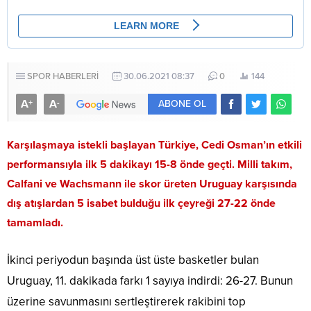
SPOR HABERLERİ
30.06.2021 08:37
0
144
A
A
+
-
ABONE OL
Karşılaşmaya istekli başlayan Türkiye, Cedi Osman’ın etkili
performansıyla ilk 5 dakikayı 15-8 önde geçti. Milli takım,
Calfani ve Wachsmann ile skor üreten Uruguay karşısında
dış atışlardan 5 isabet bulduğu ilk çeyreği 27-22 önde
tamamladı.
İkinci periyodun başında üst üste basketler bulan
Uruguay, 11. dakikada farkı 1 sayıya indirdi: 26-27. Bunun
üzerine savunmasını sertleştirerek rakibini top