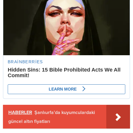
HABERLER
Şanlıurfa’da kuyumculardaki
güncel altın fiyatları