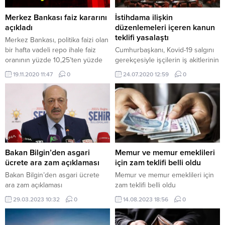
Merkez Bankası faiz kararını
İstihdama ilişkin
açıkladı
düzenlemeleri içeren kanun
teklifi yasalaştı
Merkez Bankası, politika faizi olan
bir hafta vadeli repo ihale faiz
Cumhurbaşkanı, Kovid-19 salgını
oranının yüzde 10,25’ten yüzde
gerekçesiyle işçilerin iş akitlerinin
15’e yükseltilmesine, tüm
feshedilmesinin önüne
19.11.2020 11:47
0
24.07.2020 12:59
0
fonlamanın temel politika aracı
geçilmesine yönelik
olan bir hafta vadeli repo faiz
düzenlemenin uygulamasını 3'er
oranı üzerinden yapılmasına karar
aylık sürelerle 30 Haziran 2021'e
verdi.
kadar uzatabilecek.
Bakan Bilgin’den asgari
Memur ve memur emeklileri
ücrete ara zam açıklaması
için zam teklifi belli oldu
Bakan Bilgin’den asgari ücrete
Memur ve memur emeklileri için
ara zam açıklaması
zam teklifi belli oldu
29.03.2023 10:32
0
14.08.2023 18:56
0