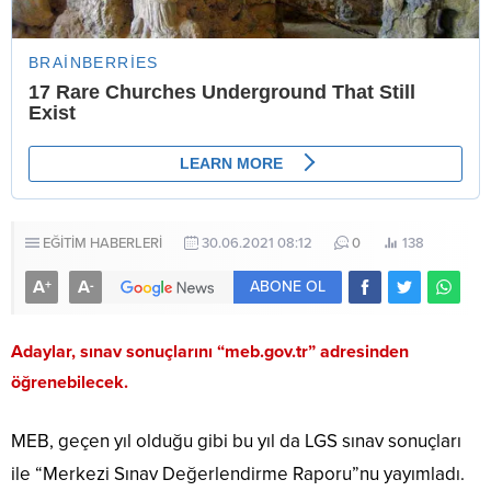
EĞİTİM HABERLERİ
30.06.2021 08:12
0
138
A
A
+
-
ABONE OL
Adaylar, sınav sonuçlarını “meb.gov.tr” adresinden
öğrenebilecek.
MEB, geçen yıl olduğu gibi bu yıl da LGS sınav sonuçları
ile “Merkezi Sınav Değerlendirme Raporu”nu yayımladı.