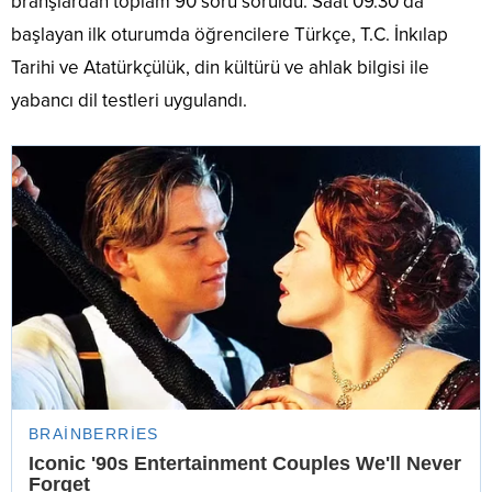
branşlardan toplam 90 soru soruldu. Saat 09.30’da
başlayan ilk oturumda öğrencilere Türkçe, T.C. İnkılap
Tarihi ve Atatürkçülük, din kültürü ve ahlak bilgisi ile
yabancı dil testleri uygulandı.