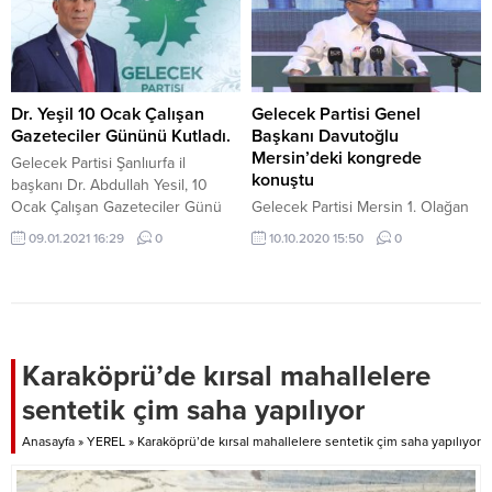
mesele için değil de, kadın
haklarında yaşanan güzel
gelişmeleri, nasıl daha iyi hale
getirebileceğimizi konuşmayı
isterdi.
Dr. Yeşil 10 Ocak Çalışan
Gelecek Partisi Genel
Gazeteciler Gününü Kutladı.
Başkanı Davutoğlu
Mersin’deki kongrede
Gelecek Partisi Şanlıurfa il
konuştu
başkanı Dr. Abdullah Yesil, 10
Ocak Çalışan Gazeteciler Günü
Gelecek Partisi Mersin 1. Olağan
dolayısıyla yayımladığı kutlama
Genel Kurulu Genel Başkan
09.01.2021 16:29
0
10.10.2020 15:50
0
mesajında; “Dr. Yeşil basın
Ahmet Davutoğlu'nun katılımıyla
demokrasinin teminatıdır.” dedi.
gerçekleşti.
Karaköprü’de kırsal mahallelere
sentetik çim saha yapılıyor
Anasayfa
»
YEREL
»
Karaköprü’de kırsal mahallelere sentetik çim saha yapılıyor