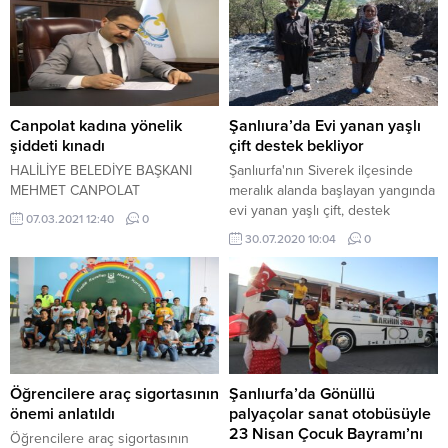
Canpolat kadına yönelik
Şanlıura’da Evi yanan yaşlı
şiddeti kınadı
çift destek bekliyor
HALİLİYE BELEDİYE BAŞKANI
Şanlıurfa'nın Siverek ilçesinde
MEHMET CANPOLAT
meralık alanda başlayan yangında
evi yanan yaşlı çift, destek
07.03.2021 12:40
0
bekliyor.
30.07.2020 10:04
0
Öğrencilere araç sigortasının
Şanlıurfa’da Gönüllü
önemi anlatıldı
palyaçolar sanat otobüsüyle
23 Nisan Çocuk Bayramı’nı
Öğrencilere araç sigortasının