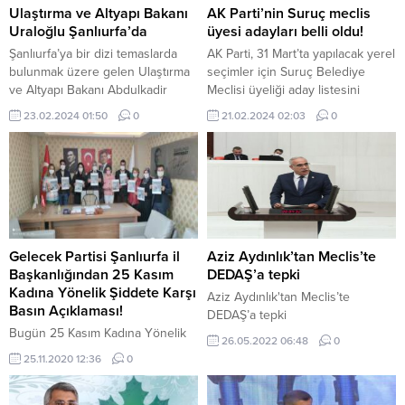
Ulaştırma ve Altyapı Bakanı
AK Parti’nin Suruç meclis
Uraloğlu Şanlıurfa’da
üyesi adayları belli oldu!
Şanlıurfa’ya bir dizi temaslarda
AK Parti, 31 Mart’ta yapılacak yerel
bulunmak üzere gelen Ulaştırma
seçimler için Suruç Belediye
ve Altyapı Bakanı Abdulkadir
Meclisi üyeliği aday listesini
Uraloğlu, GAP Havalimanı’nda Vali
açıkladı. Listede 27 isim yer alıyor.
23.02.2024 01:50
0
21.02.2024 02:03
0
Hasan Şıldak ve protokol
Aday listesinde; yer alıyor.
tarafından karşılandı. Bakan
Kontenjandan aday gösterilen
Uraloğlu, Şanlıurfa Valiliği’ne
isimler ise: Seçimlere 2 ay kala
geçerek Vali Hasan Şıldak’ı
partiler çalışmalarını aralıksız
ziyaret etti. Hatıra defterini
sürdürüyor. Suruç’ta 113 bin 829
imzalayan Uraloğlu, daha sonra
seçmen oy kullanacak.
Valilik Toplantı Salonu’nda basına
HABERLER HDP Şanlıurfa İl
kapalı bir toplantı gerçekleştirdi.
Teşkilatı kongreye...
Gelecek Partisi Şanlıurfa il
Aziz Aydınlık’tan Meclis’te
Uraloğlu’nun Şanlıurfa
Başkanlığından 25 Kasım
DEDAŞ’a tepki
programında: Bakan...
Kadına Yönelik Şiddete Karşı
Aziz Aydınlık'tan Meclis’te
Basın Açıklaması!
DEDAŞ’a tepki
Bugün 25 Kasım Kadına Yönelik
26.05.2022 06:48
0
Şiddete Karşı Uluslararası
25.11.2020 12:36
0
Mücadele Günü. Gönül, böyle
insanlık onurunu yaralayan bir