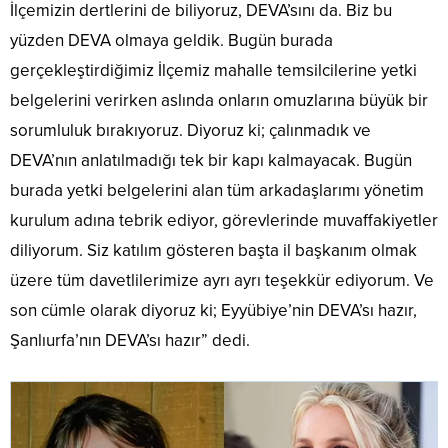
İlçemizin dertlerini de biliyoruz, DEVA’sını da. Biz bu
yüzden DEVA olmaya geldik. Bugün burada
gerçekleştirdiğimiz İlçemiz mahalle temsilcilerine yetki
belgelerini verirken aslında onların omuzlarına büyük bir
sorumluluk bırakıyoruz. Diyoruz ki; çalınmadık ve
DEVA’nın anlatılmadığı tek bir kapı kalmayacak. Bugün
burada yetki belgelerini alan tüm arkadaşlarımı yönetim
kurulum adına tebrik ediyor, görevlerinde muvaffakiyetler
diliyorum. Siz katılım gösteren başta il başkanım olmak
üzere tüm davetlilerimize ayrı ayrı teşekkür ediyorum. Ve
son cümle olarak diyoruz ki; Eyyübiye’nin DEVA’sı hazır,
Şanlıurfa’nın DEVA’sı hazır” dedi.