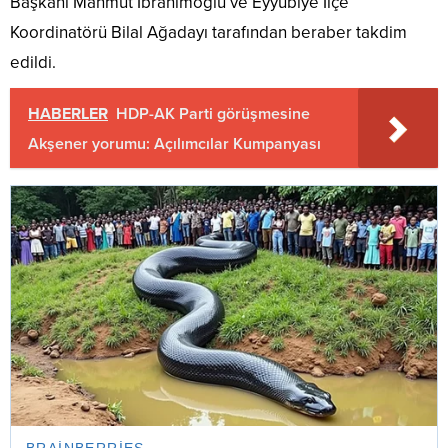
Başkanı Mahmut İbrahimoğlu ve Eyyübiye İlçe
Koordinatörü Bilal Ağadayı tarafından beraber takdim
edildi.
HABERLER
HDP-AK Parti görüşmesine
Akşener yorumu: Açılımcılar Kumpanyası