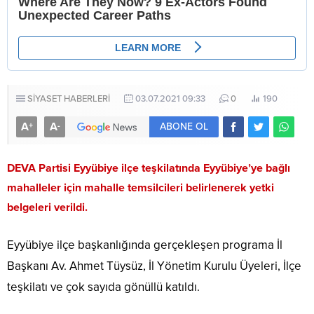
SİYASET HABERLERİ
03.07.2021 09:33
0
190
A
A
+
-
ABONE OL
DEVA Partisi Eyyübiye ilçe teşkilatında Eyyübiye’ye bağlı
mahalleler için mahalle temsilcileri belirlenerek yetki
belgeleri verildi.
Eyyübiye ilçe başkanlığında gerçekleşen programa İl
Başkanı Av. Ahmet Tüysüz, İl Yönetim Kurulu Üyeleri, İlçe
teşkilatı ve çok sayıda gönüllü katıldı.