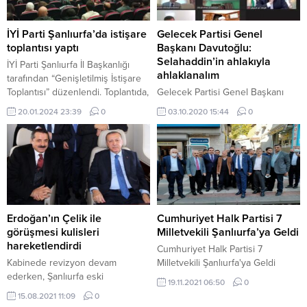
İYİ Parti Şanlıurfa’da istişare
Gelecek Partisi Genel
toplantısı yaptı
Başkanı Davutoğlu:
Selahaddin’in ahlakıyla
İYİ Parti Şanlıurfa İl Başkanlığı
ahlaklanalım
tarafından “Genişletilmiş İstişare
Toplantısı” düzenlendi. Toplantıda,
Gelecek Partisi Genel Başkanı
il ve ilçe teşkilatlarının seçime
Ahmet Davutoğlu, HÜDA PAR'ın,
20.01.2024 23:39
0
03.10.2020 15:44
0
hazırlık çalışmaları ele alındı. İYİ
uluslararası "2’nci Selahaddin-i
Parti Şanlıurfa İl Başkanlığı,
Eyyubi Sempozyumunda yaptığı
“Genişletilmiş İl Teşkilatı İstişare
konuşmada Selahaddin-i
Toplantısı” düzenledi. Şanlıurfa
Eyyubi'nin adil, dahi, ahlaklı bir
Barosu Konferans Salonu’nda
şahsiyet olduğuna dikkat çekti.
düzenlenen toplantıya, İYİ Parti
Adana Büyükşehir Belediye
Başkan Adayı Ayyüce Türkeş Taş,
Erdoğan’ın Çelik ile
Cumhuriyet Halk Partisi 7
İYİ Parti 8....
görüşmesi kulisleri
Milletvekili Şanlıurfa’ya Geldi
hareketlendirdi
Cumhuriyet Halk Partisi 7
Kabinede revizyon devam
Milletvekili Şanlıurfa'ya Geldi
ederken, Şanlıurfa eski
19.11.2021 06:50
0
Milletvekillerinden Faruk Çelik’in
15.08.2021 11:09
0
Cumhurbaşkanı Recep Tayyip