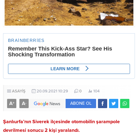
ASAYİŞ
20.09.2021 10:29
0
104
A
A
+
-
ABONE OL
Şanlıurfa’nın Siverek ilçesinde otomobilin şarampole
devrilmesi sonucu 2 kişi yaralandı.