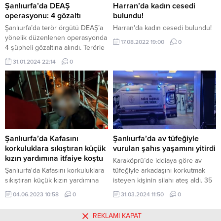
tarafından yapılan trafik, asayiş ve
gözaltına aldı. Emniyetteki
Şanlıurfa’da DEAŞ
Harran’da kadın cesedi
narkotik uygulamalarında aranan
işlemleri tamamlanan zanlı, sevk
operasyonu: 4 gözaltı
bulundu!
şahıslardan; Ayrıca aranan...
edildiği...
Şanlıurfa’da terör örgütü DEAŞ’a
Harran'da kadın cesedi bulundu!
yönelik düzenlenen operasyonda
17.08.2022 19:00
0
4 şüpheli gözaltına alındı. Terörle
Mücadele Daire Başkanlığı
31.01.2024 22:14
0
koordinesinde silahlı terör
örgütlerinin faaliyetlerinin deşifre
edilmesine ve örgüt
mensuplarının yakalanmasına
yönelik çalışmalar sürüyor. Bu
kapsamda, Şanlıurfa İl Emniyet
Müdürlüğü İstihbarat ve Terörle
Mücadele şubeleri ekiplerince
Şanlıurfa’da Kafasını
Şanlıurfa’da av tüfeğiyle
DEAŞ’a yönelik operasyon
korkuluklara sıkıştıran küçük
vurulan şahıs yaşamını yitirdi
düzenlendi. Ekiplerin şafak vakti
kızın yardımına itfaiye koştu
Karaköprü’de iddiaya göre av
belirlenen adreslere...
Şanlıurfa'da Kafasını korkuluklara
tüfeğiyle arkadaşını korkutmak
sıkıştıran küçük kızın yardımına
isteyen kişinin silahı ateş aldı. 35
itfaiye koştu
yaşındaki Serdal Koyuncu
04.06.2023 10:58
0
31.03.2024 11:50
0
yaşamını yitirdi. Olay, Şanlıurfa’nın
Karaköprü ilçesine bağlı Çankaya
REKLAMI KAPAT
Mahallesinde dün gece