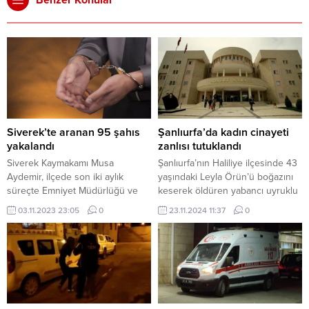
Siverek’te aranan 95 şahıs
Şanlıurfa’da kadın cinayeti
yakalandı
zanlısı tutuklandı
Siverek Kaymakamı Musa
Şanlıurfa’nın Haliliye ilçesinde 43
Aydemir, ilçede son iki aylık
yaşındaki Leyla Örün’ü boğazını
süreçte Emniyet Müdürlüğü ve
keserek öldüren yabancı uyruklu
Jandarma Komutanlığı tarafından
Ahmet El A. tutuklandı.
03.11.2023 23:05
0
23.11.2024 11:37
0
yapılan operasyonlarda aranan 95
Bahçelievler Mahallesi’nde
şahsın yakalandığını açıkladı.
meydana gelen olayda, Leyla
Aydemir, yaptığı açıklamada,
Örün evinde ölü bulunmuştu.
“05.09.2023 03.11.2023 tarihleri
Polis ekipleri, olay yerinde
arasında son iki aylık süreçte
yaptıkları inceleme ve güvenlik
Emniyet Müdürlüğümüz ve İlçe
kameralarını titizlikle inceledikten
Jandarma Komutanlığımız
sonra şüpheli Ahmet El A.’yı