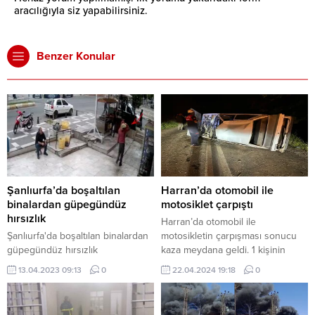
aracılığıyla siz yapabilirsiniz.
Benzer Konular
Şanlıurfa’da boşaltılan
Harran’da otomobil ile
binalardan güpegündüz
motosiklet çarpıştı
hırsızlık
Harran’da otomobil ile
Şanlıurfa'da boşaltılan binalardan
motosikletin çarpışması sonucu
güpegündüz hırsızlık
kaza meydana geldi. 1 kişinin
yaralandığı kazada otomobil yan
13.04.2023 09:13
0
22.04.2024 19:18
0
yattı. Kaza, gece saatlerinde
Şanlıurfa’nın Harran ilçesine bağlı
Meydankapı Mahallesi