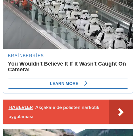
HABERLER
Akçakale’de polisten narkotik
uygulaması