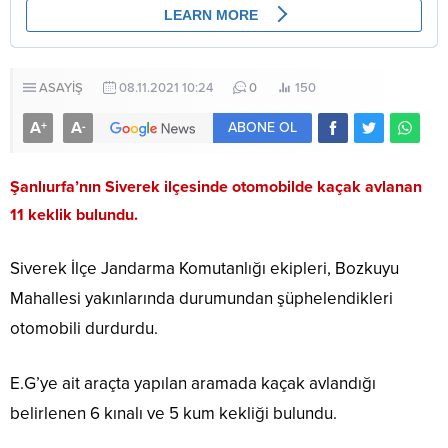
ASAYİŞ
08.11.2021 10:24
0
150
A
A
+
-
ABONE OL
Şanlıurfa’nın Siverek ilçesinde otomobilde kaçak avlanan
11 keklik bulundu.
Siverek İlçe Jandarma Komutanlığı ekipleri, Bozkuyu
Mahallesi yakınlarında durumundan şüphelendikleri
otomobili durdurdu.
E.G’ye ait araçta yapılan aramada kaçak avlandığı
belirlenen 6 kınalı ve 5 kum kekliği bulundu.