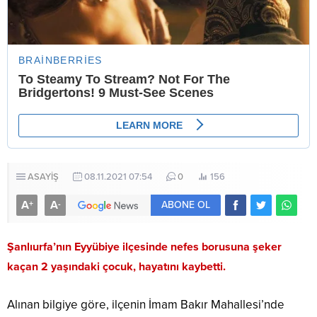
ASAYİŞ
08.11.2021 07:54
0
156
A
A
+
-
ABONE OL
Şanlıurfa’nın Eyyübiye ilçesinde nefes borusuna şeker
kaçan 2 yaşındaki çocuk, hayatını kaybetti.
Alınan bilgiye göre, ilçenin İmam Bakır Mahallesi’nde