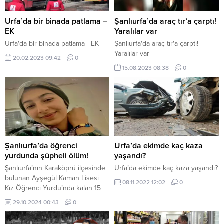
Urfa’da bir binada patlama –
Şanlıurfa’da araç tır’a çarptı!
EK
Yaralılar var
Urfa'da bir binada patlama - EK
Şanlıurfa'da araç tır'a çarptı!
Yaralılar var
20.02.2023 09:42
0
15.08.2023 08:38
0
Şanlıurfa’da öğrenci
Urfa’da ekimde kaç kaza
yurdunda şüpheli ölüm!
yaşandı?
Şanlıurfa’nın Karaköprü ilçesinde
Urfa’da ekimde kaç kaza yaşandı?
bulunan Ayşegül Kaman Lisesi
08.11.2022 12:02
0
Kız Öğrenci Yurdu’nda kalan 15
yaşındaki Dünya Nur Türk isimli
29.10.2024 00:43
0
öğrenci hayatını kaybetti. Olayla
ilgili iddialar çelişkili. Yetkililer