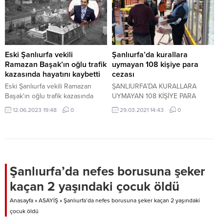
ölüm sebebini intihar olarak
açıklarken, ailesi ölüm haberinin
kendilerine bir gün sonra
verildiğini ve kızlarının ölümünün
şüpheli olduğunu belirtiyor. DEM
Parti Şanlıurfa Milletvekili Dilan
Eski Şanlıurfa vekili
Şanlıurfa’da kurallara
Kunt...
Ramazan Başak’ın oğlu trafik
uymayan 108 kişiye para
kazasında hayatını kaybetti
cezası
Eski Şanlıurfa vekili Ramazan
ŞANLIURFA’DA KURALLARA
Başak'ın oğlu trafik kazasında
UYMAYAN 108 KİŞİYE PARA
hayatını kaybetti
CEZASI
12.06.2023 19:48
0
29.03.2021 14:43
0
Şanlıurfa’da nefes borusuna şeker
kaçan 2 yaşındaki çocuk öldü
Anasayfa
»
ASAYİŞ
»
Şanlıurfa’da nefes borusuna şeker kaçan 2 yaşındaki
çocuk öldü