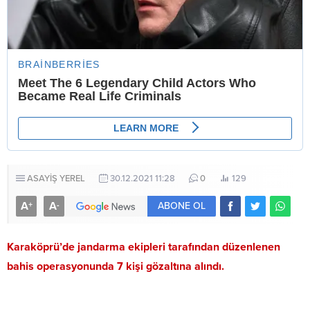
ASAYİŞ
YEREL
30.12.2021 11:28
0
129
A
A
+
-
ABONE OL
Karaköprü’de jandarma ekipleri tarafından düzenlenen
bahis operasyonunda 7 kişi gözaltına alındı.