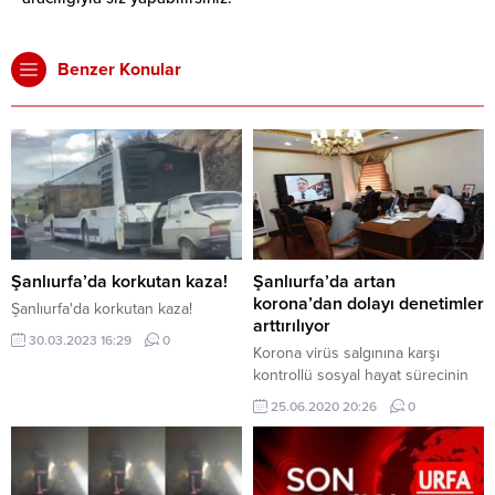
Benzer Konular
Şanlıurfa’da korkutan kaza!
Şanlıurfa’da artan
korona’dan dolayı denetimler
Şanlıurfa'da korkutan kaza!
arttırılıyor
30.03.2023 16:29
0
Korona virüs salgınına karşı
kontrollü sosyal hayat sürecinin
başladığı Şanlıurfa’da, hükumetin
25.06.2020 20:26
0
ve bakanlıkların aldığı tedbir
kararlarının daha sıkı
uygulanacağı bildirildi. Başta
maske kullanımı olmak üzere iş