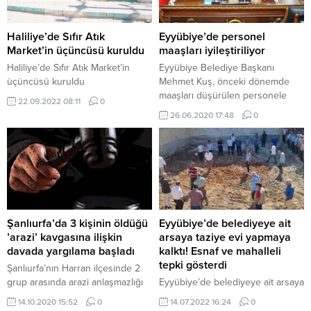
Haliliye’de Sıfır Atık
Eyyübiye’de personel
Market’in üçüncüsü kuruldu
maaşları iyileştiriliyor
Haliliye’de Sıfır Atık Market’in
Eyyübiye Belediye Başkanı
üçüncüsü kuruldu
Mehmet Kuş, önceki dönemde
maaşları düşürülen personele
22.09.2022 08:11
0
olan maaş iyileştirme sözünü
26.06.2020 17:48
0
tutuyor.
Şanlıurfa’da 3 kişinin öldüğü
Eyyübiye’de belediyeye ait
’arazi’ kavgasına ilişkin
arsaya taziye evi yapmaya
davada yargılama başladı
kalktı! Esnaf ve mahalleli
tepki gösterdi
Şanlıurfa’nın Harran ilçesinde 2
grup arasında arazi anlaşmazlığı
Eyyübiye’de belediyeye ait arsaya
yüzünden çıkan ve 3 kişinin
taziye evi yapmaya kalktı! Esnaf
14.10.2020 15:52
0
14.07.2022 16:24
0
öldüğü, 2 kişinin yaralandığı silahlı
ve mahalleli tepki gösterdi