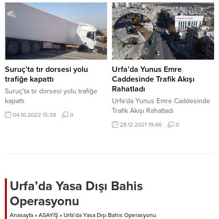
kavgayla ilgili davada 2’si tutuklu
10 sanığın yargılanmasına
Kayseri’de başlandı. Kayseri
Adalet Sarayı 3. Ağır Ceza
Mahkemesinde görülen
duruşmaya tutuklu sanıklar A.B.
ve L.B. ile tutuksuz yargılanan 8
Suruç’ta tır dorsesi yolu
Urfa’da Yunus Emre
sanık SEGBİS ile katılırken,...
trafiğe kapattı
Caddesinde Trafik Akışı
Rahatladı
Suruç'ta tır dorsesi yolu trafiğe
kapattı
Urfa'da Yunus Emre Caddesinde
Trafik Akışı Rahatladı
04.10.2022 15:38
0
28.12.2021 19:46
0
Urfa’da Yasa Dışı Bahis
Operasyonu
Anasayfa
»
ASAYİŞ
»
Urfa’da Yasa Dışı Bahis Operasyonu