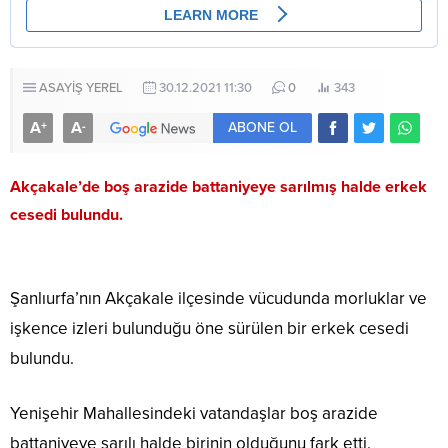
ASAYİŞ
YEREL
30.12.2021 11:30
0
343
A
A
+
-
ABONE OL
Akçakale’de boş arazide battaniyeye sarılmış halde erkek
cesedi bulundu.
Şanlıurfa’nın Akçakale ilçesinde vücudunda morluklar ve
işkence izleri bulunduğu öne sürülen bir erkek cesedi
bulundu.
Yenişehir Mahallesindeki vatandaşlar boş arazide
battaniyeye sarılı halde birinin olduğunu fark etti.