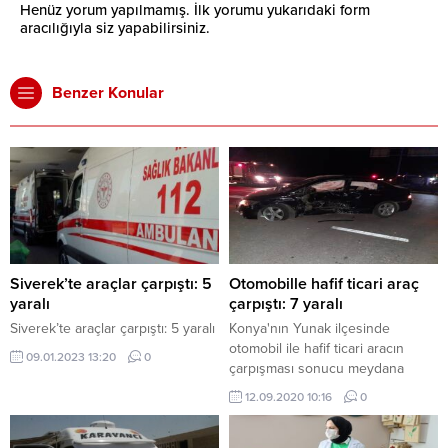
Henüz yorum yapılmamış. İlk yorumu yukarıdaki form
aracılığıyla siz yapabilirsiniz.
Benzer Konular
Siverek’te araçlar çarpıştı: 5
Otomobille hafif ticari araç
yaralı
çarpıştı: 7 yaralı
Siverek’te araçlar çarpıştı: 5 yaralı
Konya'nın Yunak ilçesinde
otomobil ile hafif ticari aracın
09.01.2023 13:20
0
çarpışması sonucu meydana
gelen trafik kazasında 7 kişi
12.09.2020 10:16
0
yaralandı.