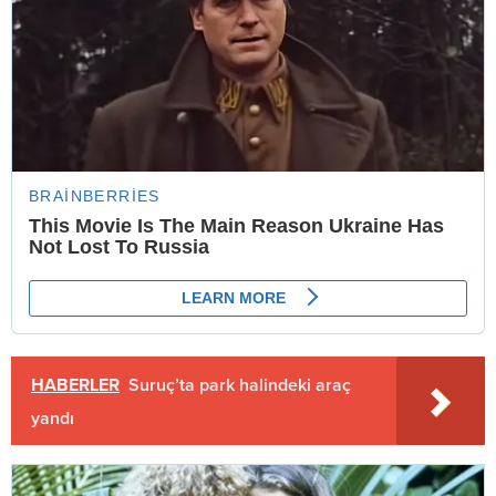
HABERLER
Suruç’ta park halindeki araç
yandı