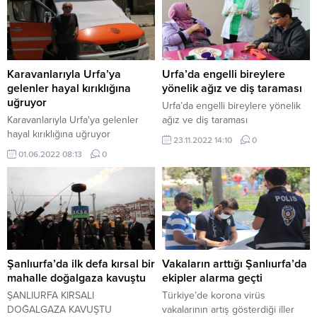
Karavanlarıyla Urfa’ya
Urfa’da engelli bireylere
gelenler hayal kırıklığına
yönelik ağız ve diş taraması
uğruyor
Urfa’da engelli bireylere yönelik
Karavanlarıyla Urfa'ya gelenler
ağız ve diş taraması
hayal kırıklığına uğruyor
23.11.2022 14:10
0
01.06.2022 08:13
0
Şanlıurfa’da ilk defa kırsal bir
Vakaların arttığı Şanlıurfa’da
mahalle doğalgaza kavuştu
ekipler alarma geçti
ŞANLIURFA KIRSALI
Türkiye’de korona virüs
DOĞALGAZA KAVUŞTU
vakalarının artış gösterdiği iller