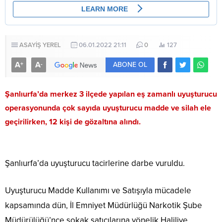
ASAYİŞ
YEREL
06.01.2022 21:11
0
127
A
A
+
-
ABONE OL
Şanlıurfa’da merkez 3 ilçede yapılan eş zamanlı uyuşturucu
operasyonunda çok sayıda uyuşturucu madde ve silah ele
geçirilirken, 12 kişi de gözaltına alındı.
Şanlıurfa’da uyuşturucu tacirlerine darbe vuruldu.
Uyuşturucu Madde Kullanımı ve Satışıyla mücadele
kapsamında dün, İl Emniyet Müdürlüğü Narkotik Şube
Müdürülüğü’nce sokak satıcılarına yönelik Haliliye,