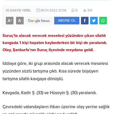
ASAYİŞ
YEREL
06.01.2022 21:06
0
314
A
A
+
-
ABONE OL
Suruç’ta alacak verecek meselesi yüzünden çıkan silahlı
kavgada 1 kişi hayatını kaybederken bir kişi de yaralandı.
Olay, Şanlıurfa’nın Suruç ilçesinde meydana geldi.
İddiaya göre, iki grup arasında alacak verecek meselesi
yüzünden sözlü tartışma çıktı. Kısa sürede büyüyen
tartışma silahlı kavgaya dönüştü.
Kavgada, Kadir Ş .(33) ve Hüseyin Ş. (30) yaralandı.
Çevredeki vatandaşların ihbarı üzerine olay yerine sağlık