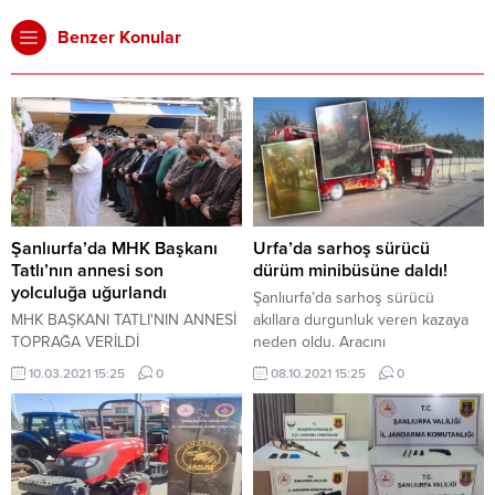
Benzer Konular
Şanlıurfa’da MHK Başkanı
Urfa’da sarhoş sürücü
Tatlı’nın annesi son
dürüm minibüsüne daldı!
yolculuğa uğurlandı
Şanlıurfa’da sarhoş sürücü
MHK BAŞKANI TATLI'NIN ANNESİ
akıllara durgunluk veren kazaya
TOPRAĞA VERİLDİ
neden oldu. Aracını
durduramayan şoför dürümcü
10.03.2021 15:25
0
08.10.2021 15:25
0
minibüsüne daldı, 3 kişi yaralandı.
Kaza, Şanlıurfa Kuzeydoğu Çevre
Yolu’ndaki sulama kanalı
kenarında gece saatlerinde
yaşandı. İddiaya göre, yemek için