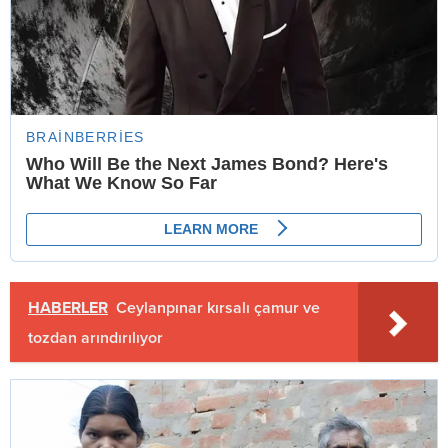
HABERLER
Ceylanpınar kırsalı çamur ve
tozdan arındırılıyor