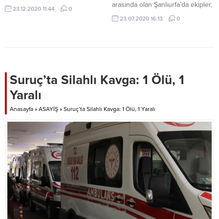
arasında olan Şanlıurfa’da ekipler,
23.12.2020 11:44
0
sosyal mesafe kuralına uymayıp
23.07.2020 16:13
0
maske takmayanlara ceza
yağdırdı.
Suruç’ta Silahlı Kavga: 1 Ölü, 1
Yaralı
Anasayfa
»
ASAYİŞ
»
Suruç’ta Silahlı Kavga: 1 Ölü, 1 Yaralı