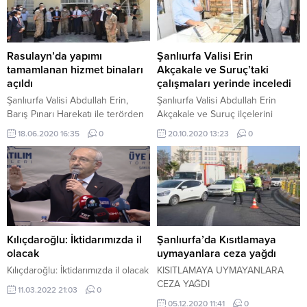
Rasulayn’da yapımı
Şanlıurfa Valisi Erin
tamamlanan hizmet binaları
Akçakale ve Suruç’taki
açıldı
çalışmaları yerinde inceledi
Şanlıurfa Valisi Abdullah Erin,
Şanlıurfa Valisi Abdullah Erin
Barış Pınarı Harekatı ile terörden
Akçakale ve Suruç ilçelerini
temizlenen Suriye'nin Rasulayn
ziyaret ederek incelemelerde
18.06.2020 16:35
0
20.10.2020 13:23
0
ilçesinde yapımı tamamlanan
bulundu.
hizmet binalarının açılışını
gerçekleştirdi.
Kılıçdaroğlu: İktidarımızda il
Şanlıurfa’da Kısıtlamaya
olacak
uymayanlara ceza yağdı
Kılıçdaroğlu: İktidarımızda il olacak
KISITLAMAYA UYMAYANLARA
CEZA YAĞDI
11.03.2022 21:03
0
05.12.2020 11:41
0