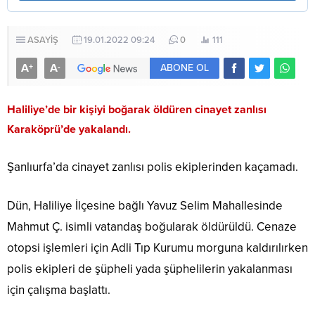
ASAYİŞ
19.01.2022 09:24
0
111
A
A
+
-
ABONE OL
Haliliye’de bir kişiyi boğarak öldüren cinayet zanlısı
Karaköprü’de yakalandı.
Şanlıurfa’da cinayet zanlısı polis ekiplerinden kaçamadı.
Dün, Haliliye İlçesine bağlı Yavuz Selim Mahallesinde
Mahmut Ç. isimli vatandaş boğularak öldürüldü. Cenaze
otopsi işlemleri için Adli Tıp Kurumu morguna kaldırılırken
polis ekipleri de şüpheli yada şüphelilerin yakalanması
için çalışma başlattı.