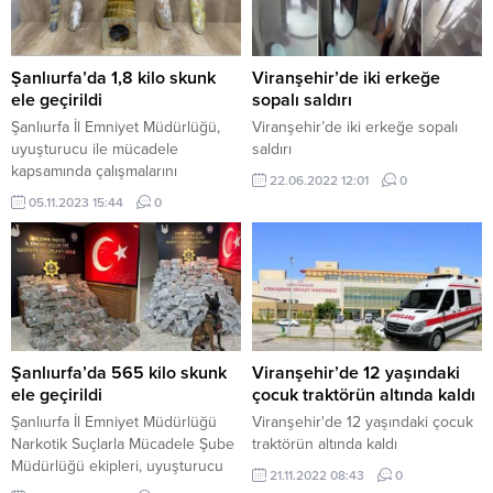
ilçesinde bir adrese operasyon
düzenledi. Operasyonda, 2 kilo
650 gram sentetik uyuşturucu
(skunk) ele geçirildi. Olayla
Şanlıurfa’da 1,8 kilo skunk
Viranşehir’de iki erkeğe
bağlantılı bir şüpheli gözaltına
ele geçirildi
sopalı saldırı
alındı. Şüpheli, emniyetteki
Şanlıurfa İl Emniyet Müdürlüğü,
Viranşehir’de iki erkeğe sopalı
işlemlerinin ardından sevk edildiği
uyuşturucu ile mücadele
saldırı
adliyede...
kapsamında çalışmalarını
22.06.2022 12:01
0
sürdürüyor. Bu kapsamda,
05.11.2023 15:44
0
merkez ilçe Karaköprü’de
düzenlenen operasyonda,
zeytinyağı tenekesi içinde 1 kilo
800 gram kimyasal uyuşturucu
(skunk) maddesi ele geçirildi.
Operasyonda, M.S. isimli şüpheli
gözaltına alındı. Şüpheli,
emniyetteki işlemlerinin ardından
Şanlıurfa’da 565 kilo skunk
Viranşehir’de 12 yaşındaki
sevk edildiği adliyede tutuklandı.
ele geçirildi
çocuk traktörün altında kaldı
Skunk, sentetik bir uyuşturucu
Şanlıurfa İl Emniyet Müdürlüğü
Viranşehir'de 12 yaşındaki çocuk
türüdür. Son...
Narkotik Suçlarla Mücadele Şube
traktörün altında kaldı
Müdürlüğü ekipleri, uyuşturucu
21.11.2022 08:43
0
ile mücadeleye yönelik yaptıkları