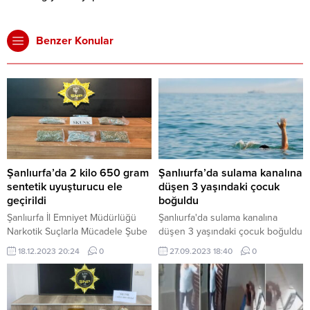
Benzer Konular
Şanlıurfa’da 2 kilo 650 gram
Şanlıurfa’da sulama kanalına
sentetik uyuşturucu ele
düşen 3 yaşındaki çocuk
geçirildi
boğuldu
Şanlıurfa İl Emniyet Müdürlüğü
Şanlıurfa'da sulama kanalına
Narkotik Suçlarla Mücadele Şube
düşen 3 yaşındaki çocuk boğuldu
Müdürlüğü ekipleri, kentte
18.12.2023 20:24
0
27.09.2023 18:40
0
uyuşturucuyla mücadele
kapsamında çalışma başlattı.
Ekipler, yaptıkları çalışmalar
sonucunda, merkez Karaköprü