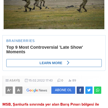
ASAYİŞ
15.02.2022 17:43
0
89
A
A
+
-
ABONE OL
MSB, Şanlıurfa sınırında yer alan Barış Pınarı bölgesi ile