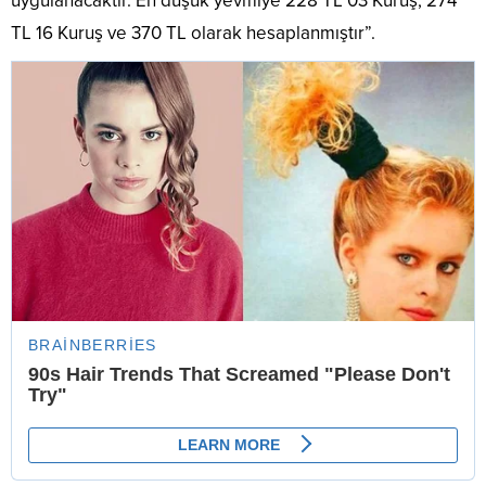
uygulanacaktır. En düşük yevmiye 228 TL 03 Kuruş, 274
TL 16 Kuruş ve 370 TL olarak hesaplanmıştır”.