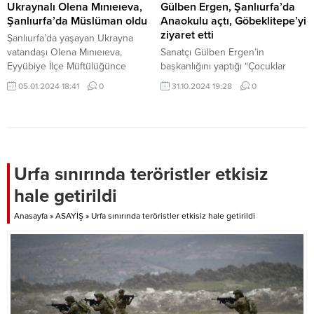
Ukraynalı Olena Mınıeıeva,
Gülben Ergen, Şanlıurfa’da
Şanlıurfa’da Müslüman oldu
Anaokulu açtı, Göbeklitepe’yi
ziyaret etti
Şanlıurfa’da yaşayan Ukrayna
vatandaşı Olena Mınıeıeva,
Sanatçı Gülben Ergen’in
Eyyübiye İlçe Müftülüğünce
başkanlığını yaptığı “Çocuklar
düzenlenen ihtida töreniyle
Gülsün Diye” Derneği tarafından
05.01.2024 18:41
0
31.10.2024 19:28
0
Müslüman oldu. Eyyübiye
Şanlıurfa’nın Siverek ilçesinde
Müftüsü Osman Toprak
yaptırılan anaokulu düzenlenen
rehberliğindeki merasim Kuran’ı
törenle açıldı. Derneğin 55.
Kerim tilaveti ile başladı.
anaokulunun açılışını Siverek’te
Mınıeıeva’ya İslam dininin temel
gerçekleştiren Gülben Ergen ve
esasları hakkında bilgi veren İlçe
beraberindeki heyet, ardından 12
Urfa sınırında teröristler etkisiz
Müftüsü Toprak, Müslümanın
bin yıllık tarihiyle Göbeklitepe’yi
hale getirildi
sorumlulukları ve yükümlülüklerini
ziyaret etti. Şanlıurfa Merkezde
aktardı. Sonrasında Kelime-i
de Anaokulu Açılacak Ziyaretin
Anasayfa
»
ASAYİŞ
»
Urfa sınırında teröristler etkisiz hale getirildi
Şehadet getirerek Müslüman olan
ardından Şanlıurfa Büyükşehir
Mınıeıeva, Elif ismini...
Belediye Başkanvekili Sait Ağan...