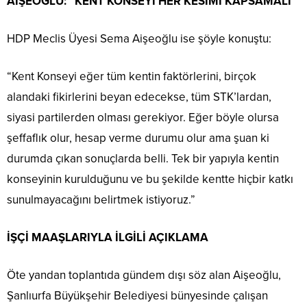
AİŞEOĞLU: “KENT KONSEYİ HER KESİMİ KAPSAMALI”
HDP Meclis Üyesi Sema Aişeoğlu ise şöyle konuştu:
“Kent Konseyi eğer tüm kentin faktörlerini, birçok
alandaki fikirlerini beyan edecekse, tüm STK’lardan,
siyasi partilerden olması gerekiyor. Eğer böyle olursa
şeffaflık olur, hesap verme durumu olur ama şuan ki
durumda çıkan sonuçlarda belli. Tek bir yapıyla kentin
konseyinin kurulduğunu ve bu şekilde kentte hiçbir katkı
sunulmayacağını belirtmek istiyoruz.”
İŞÇİ MAAŞLARIYLA İLGİLİ AÇIKLAMA
Öte yandan toplantıda gündem dışı söz alan Aişeoğlu,
Şanlıurfa Büyükşehir Belediyesi bünyesinde çalışan