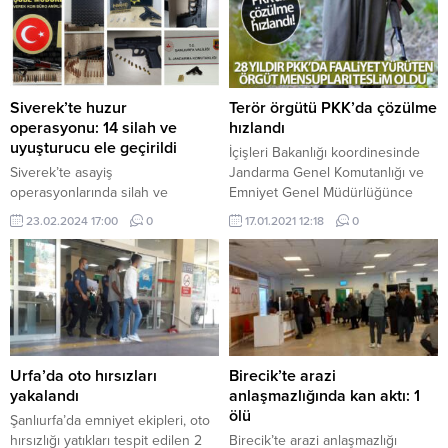
Siverek’te huzur
Terör örgütü PKK’da çözülme
operasyonu: 14 silah ve
hızlandı
uyuşturucu ele geçirildi
İçişleri Bakanlığı koordinesinde
Siverek’te asayiş
Jandarma Genel Komutanlığı ve
operasyonlarında silah ve
Emniyet Genel Müdürlüğünce
uyuşturucu ele geçirildi. Siverek
yürütülen ikna çalışmaları
23.02.2024 17:00
0
17.01.2021 12:18
0
İlçe Emniyet Müdürlüğü ve İlçe
neticesinde, içlerinde 28 yıldır
Jandarma Komutanlığı tarafından
PKK’da faaliyet yürüten örgüt
7-23 Şubat 2024 tarihleri arasında
mensubunun bulunduğu 5 örgüt
asayiş, trafik ve şok uygulamaları
üyesi teslim oldu.
gerçekleştirildi. Siverek İlçe
Emniyet Müdürlüğü ve İlçe
Jandarma Komutanlığı tarafından
yapılan asayiş, trafik ve şok
Urfa’da oto hırsızları
Birecik’te arazi
uygulamalarında 12 tabanca, 2
yakalandı
anlaşmazlığında kan aktı: 1
uzun namlulu silah, bir...
ölü
Şanlıurfa’da emniyet ekipleri, oto
hırsızlığı yatıkları tespit edilen 2
Birecik’te arazi anlaşmazlığı