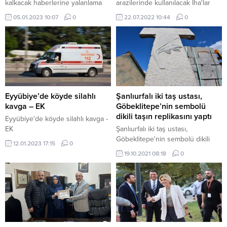
kalkacak haberlerine yalanlama
arazilerinde kullanılacak İha'lar
üretti
05.01.2023 10:07
0
22.07.2022 10:44
0
Eyyübiye’de köyde silahlı
Şanlıurfalı iki taş ustası,
kavga – EK
Göbeklitepe’nin sembolü
dikili taşın replikasını yaptı
Eyyübiye'de köyde silahlı kavga -
EK
Şanlıurfalı iki taş ustası,
Göbeklitepe'nin sembolü dikili
12.01.2023 17:15
0
taşın replikasını yaptı
19.10.2021 08:18
0