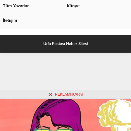
uyuşturucu kullanma aparatı ele...
Tüm Yazarlar
Künye
İletişim
Urfa Postası Haber Sitesi
REKLAMI KAPAT