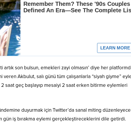
 artık son bulsun, emekleri zayi olmasın’ diye her platform
i veren Akbulut, salı günü tüm çalışanlarla “siyah giyme” eyl
2 saat geç başlayıp mesaiyi 2 saat erken bitirme eylemleri
ündemine duyurmak için Twitter’da sanal miting düzenleyecek
 gün iş bırakma eylemi gerçekleştireceklerini dile getirdi.