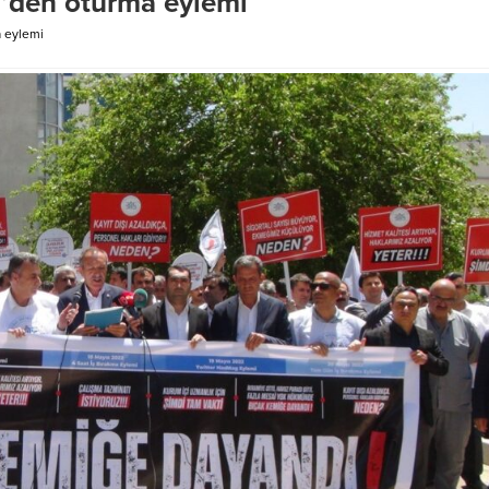
’den oturma eylemi
 eylemi