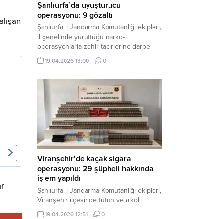
Şanlıurfa’da uyuşturucu
operasyonu: 9 gözaltı
alışan
Şanlıurfa İl Jandarma Komutanlığı ekipleri,
il genelinde yürüttüğü narko-
operasyonlarla zehir tacirlerine darbe
indirdi. Üç ilçede eş zamanlı
19.04.2026 13:00
0
gerçekleştirilen faaliyetlerde çeşitli
uyuşturucu maddeler ele geçirilirken, 9
şüpheli hakkında adli işlem başlatıldı.
Haber Merkezi – Şanlıurfa Valiliği İl Basın
ve Halkla İlişkiler Müdürlüğü’nden yapılan
açıklamaya göre, İl Jandarma Komutanlığı
tarafından “Narkotik Suçlarla...
Viranşehir’de kaçak sigara
operasyonu: 29 şüpheli hakkında
işlem yapıldı
ar
Şanlıurfa İl Jandarma Komutanlığı ekipleri,
Viranşehir ilçesinde tütün ve alkol
kaçakçılığına yönelik yürüttüğü kapsamlı
19.04.2026 12:51
0