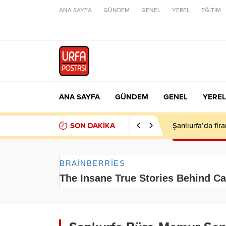
ANA SAYFA
GÜNDEM
GENEL
YEREL
EĞİTİM
ANA SAYFA
GÜNDEM
GENEL
YEREL
SON DAKİKA
Şanlıurfa’da fir