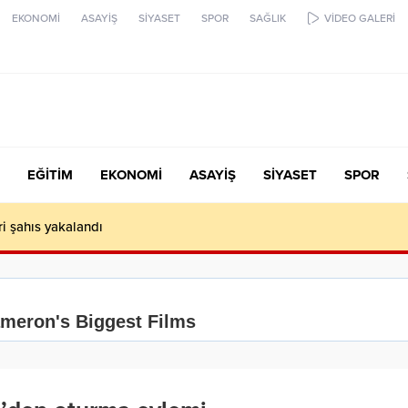
EKONOMİ
ASAYİŞ
SİYASET
SPOR
SAĞLIK
VİDEO GALERİ
EĞİTİM
EKONOMİ
ASAYİŞ
SİYASET
SPOR
ari şahıs yakalandı