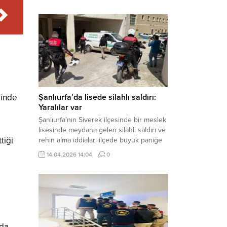
çalışmalar neticesinde binlerce paket
gümrük kaçağı sigara ele geçirdi.
Operasyon kapsamında çok sayıda şahıs
hakkında adli süreç başlatıldı. Haber
Merkezi – Şanlıurfa Valiliği bünyesinde İl
Jandarma Komutanlığı tarafından
gerçekleştirilen “Tütün ve Alkol
Kaçakçılarına Yönelik Çalışmalar” tüm...
Şanlıurfa’da lisede silahlı saldırı:
rinde
Yaralılar var
Şanlıurfa’nın Siverek ilçesinde bir meslek
lisesinde meydana gelen silahlı saldırı ve
tiği
rehin alma iddiaları ilçede büyük paniğe
neden oldu. Olay yerine çok sayıda özel
14.04.2026 14:04
0
harekat polisi ve sağlık ekibi sevk
edilirken, saldırganı etkisiz hale getirme
çalışmaları devam ediyor. Haber Merkezi
– Siverek ilçesi Hasan Çelebi
Mahallesi’nde bulunan Ahmet Koyuncu
Mesleki...
’da