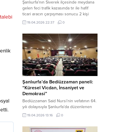
Şanlıurfa’nın Siverek ilçesinde meydana
gelen feci trafik kazasında tır ile hafif
ticari aracın çarpışması sonucu 2 kişi
talebi
yaşamını yitirdi, 1 kişi ise ağır yaralandı.
19.04.2026 22:37
0
Haber Merkezi – Siverek-Adıyaman kara
yolunda seyir halindeki araçların
çarpışması sonucu meydana gelen
kazada can pazarı yaşandı. Kafa Kafaya
Çarpıştılar Edinilen bilgilere göre,
enlik
Hüseyin Çelik (29)...
Şanlıurfa’da Bediüzzaman paneli:
“Küresel Vicdan, İnsaniyet ve
Demokrasi”
osyal
Bediüzzaman Said Nursi’nin vefatının 64.
yılı dolayısıyla Şanlıurfa’da düzenlenen
etti.
panelde, günümüzün manevi ve
19.04.2026 13:16
0
toplumsal sorunlarına Risale-i Nur
perspektifiyle çözüm arandı. Karaköprü
Necmettin Cevheri Kültür Merkezi’nde