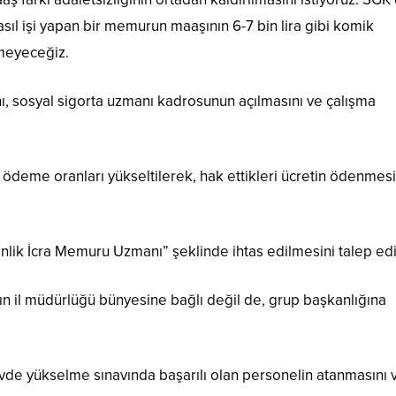
n asıl işi yapan bir memurun maaşının 6-7 bin lira gibi komik
meyeceğiz.
ı, sosyal sigorta uzmanı kadrosunun açılmasını ve çalışma
k ödeme oranları yükseltilerek, hak ettikleri ücretin ödenmesi
lik İcra Memuru Uzmanı” şeklinde ihtas edilmesini talep ed
 il müdürlüğü bünyesine bağlı değil de, grup başkanlığına
de yükselme sınavında başarılı olan personelin atanmasını 