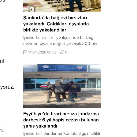
Şanlıurfa’da bağ evi hırsızları
yakalandı: Çaldıkları eşyalarla
birlikte yakalandılar
Şanlıurfa’nın Haliliye ilçesinde bir bağ
evinden piyasa değeri yaklaşık 300 bin
TL olan eşyaları çalan şüpheliler,
14.04.2026 00:58
0
jandarmanın başarılı operasyonuyla
ni
yakalandı. Olayla ilgili gözaltına alınan 3
şüpheliden 2’si tutuklanarak cezaevine
gönderildi. Haber Merkezi – Şanlıurfa İl
Jandarma Komutanlığı, “Faili Meçhul
Hırsızlık Olaylarının Aydınlatılmasına”
iyoruz.
yönelik yürüttüğü çalışmalar kapsamında
önemli bir başarıya daha...
Eyyübiye’de firari hırsıza jandarma
darbesi: 6 yıl hapis cezası bulunan
şahıs yakalandı
ve
Şanlıurfa İl Jandarma Komutanlığı, nitelikli