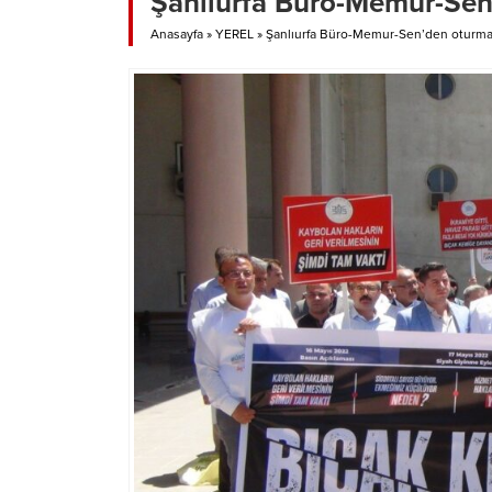
Şanlıurfa Büro-Memur-Sen
Anasayfa
»
YEREL
»
Şanlıurfa Büro-Memur-Sen’den oturma