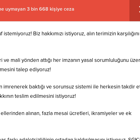
ine uymayan 3 bin 668 kişiye ceza
istemiyoruz! Biz hakkımızı istiyoruz, alın terimizin karşılığını
ari ve mali yönden attığı her imzanın yasal sorumluluğunu üze
nmesini talep ediyoruz!
imrenerek baktığı ve sorunsuz sistemi ile herkesin takdir et
ının teslim edilmesini istiyoruz!
 ellerinden alınan, fazla mesai ücretleri, ikramiyeler ve ek
ş farkı adaletsizliğinin ortadan kaldırılmasını istiyoruz. SGK