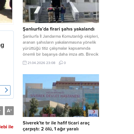
arasında henüz belirlenemeyen bir...
Şanlıurfa’da firari şahıs yakalandı
Şanlıurfa İl Jandarma Komutanlığı ekipleri,
aranan şahısların yakalanmasına yönelik
yürüttüğü titiz çalışmalar kapsamında
önemli bir başarıya daha imza attı. Birecik
ilçesinde düzenlenen operasyonla,
21.04.2026 23:08
0
hakkında kesinleşmiş hapis cezası
bulunan bir firari yakalanarak adalete
teslim edildi. Haber Merkezi – Şanlıurfa
Valiliği İl Basın ve Halkla İlişkiler
Müdürlüğü tarafından yapılan açıklamaya
göre; İl...
A
-
+
Siverek’te tır ile hafif ticari araç
ebi ile
çarpıştı: 2 ölü, 1 ağır yaralı