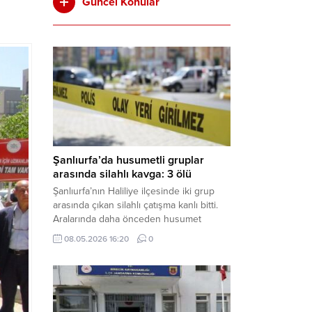
Güncel Konular
Şanlıurfa’da husumetli gruplar
arasında silahlı kavga: 3 ölü
Şanlıurfa’nın Haliliye ilçesinde iki grup
arasında çıkan silahlı çatışma kanlı bitti.
Aralarında daha önceden husumet
olduğu öğrenilen tarafların kavgası
08.05.2026 16:20
0
neticesinde 3 kişi olay yerinde yaşamını
yitirdi. Haber Merkezi – Olay, Haliliye
ilçesine bağlı kırsal Konaç Mahallesi’nde
meydana geldi. Edinilen bilgilere göre,
aralarında husumet bulunan iki grup