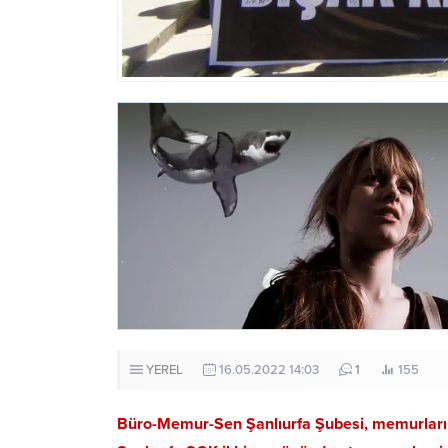
YEREL
16.05.2022 14:03
1
155
Büro-Memur-Sen Şanlıurfa Şubesi, memurların 