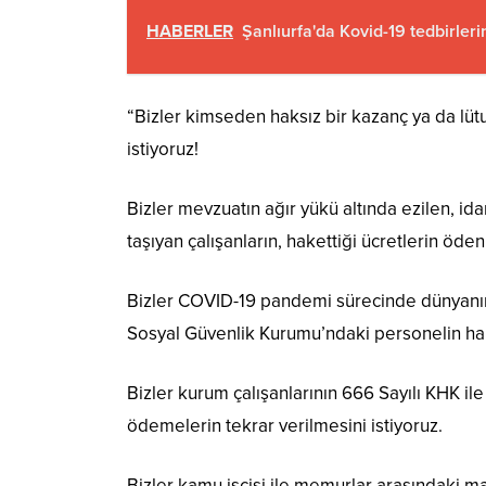
HABERLER
Şanlıurfa'da Kovid-19 tedbirler
“Bizler kimseden haksız bir kazanç ya da lütuf 
istiyoruz!
Bizler mevzuatın ağır yükü altında ezilen, id
taşıyan çalışanların, hakettiği ücretlerin öde
Bizler COVID-19 pandemi sürecinde dünyanın 
Sosyal Güvenlik Kurumu’ndaki personelin hakk
Bizler kurum çalışanlarının 666 Sayılı KHK ile
ödemelerin tekrar verilmesini istiyoruz.
Bizler kamu işçisi ile memurlar arasındaki maa