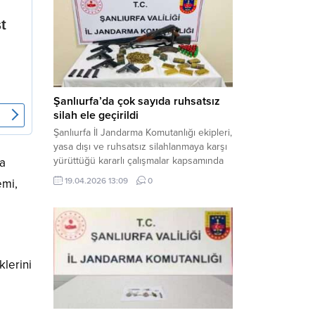
gerçekleştirilen “Küresel Vicdan,
İnsaniyet ve Demokrasi” başlıklı panel,
hürriyet, adalet ve hukuk vurgularıyla
yoğun katılıma sahne oldu. Haber
Merkezi – Bediüzzaman Eğitim Kültür ve
Sanat...
Şanlıurfa’da çok sayıda ruhsatsız
silah ele geçirildi
Şanlıurfa İl Jandarma Komutanlığı ekipleri,
yasa dışı ve ruhsatsız silahlanmaya karşı
yürüttüğü kararlı çalışmalar kapsamında
da
Bozova ilçesinde bir ikamete operasyon
19.04.2026 13:09
0
emi,
düzenledi. Yapılan aramada çok sayıda
uzun namlulu silah, tabanca ve
mühimmat ele geçirildi. Haber Merkezi –
Şanlıurfa Valiliği İl Basın ve Halkla İlişkiler
Müdürlüğü tarafından yapılan açıklamaya
göre; 17 Nisan...
lerini