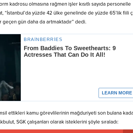
rm kadrosu olmasına rağmen işler kısıtlı sayıda personelle
, “İstanbul’da yüzde 42 ülke genelinde de yüzde 65’lik fiili ç
er geçen gün daha da artmaktadır” dedi.
msil ettikleri kamu görevlilerinin mağduriyeti son bulana kad
kbulut, SGK çalışanları olarak isteklerini şöyle sıraladı: