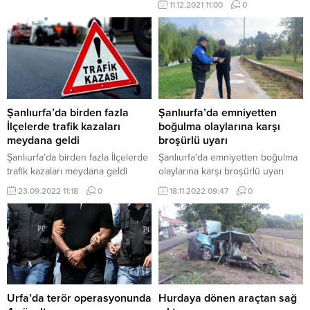
11.12.2021 11:00
0
Şanlıurfa’da birden fazla
Şanlıurfa’da emniyetten
İlçelerde trafik kazaları
boğulma olaylarına karşı
meydana geldi
broşürlü uyarı
Şanlıurfa’da birden fazla İlçelerde
Şanlıurfa'da emniyetten boğulma
trafik kazaları meydana geldi
olaylarına karşı broşürlü uyarı
23.09.2022 11:18
0
18.11.2022 09:47
0
Urfa’da terör operasyonunda
Hurdaya dönen araçtan sağ