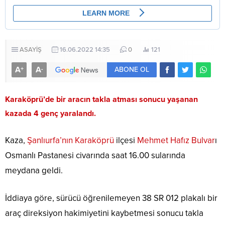
ASAYİŞ
16.06.2022 14:35
0
121
A
A
+
-
ABONE OL
Karaköprü’de bir aracın takla atması sonucu yaşanan
kazada 4 genç yaralandı.
Kaza,
Şanlıurfa’nın Karaköprü
ilçesi
Mehmet Hafız Bulvar
ı
Osmanlı Pastanesi civarında saat 16.00 sularında
meydana geldi.
İddiaya göre, sürücü öğrenilemeyen 38 SR 012 plakalı bir
araç direksiyon hakimiyetini kaybetmesi sonucu takla