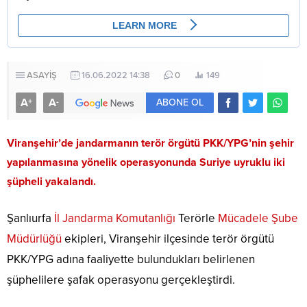
ASAYİŞ
16.06.2022 14:38
0
149
A
A
+
-
ABONE OL
Viranşehir’de jandarmanın terör örgütü PKK/YPG’nin şehir
yapılanmasına yönelik operasyonunda Suriye uyruklu iki
şüpheli yakalandı.
Şanlıurfa
İl Jandarma Komutanlığı
Terörle
Mücadele Şube
Müdürlüğü
ekipleri, Viranşehir ilçesinde terör örgütü
PKK/YPG adına faaliyette bulundukları belirlenen
şüphelilere şafak operasyonu gerçekleştirdi.