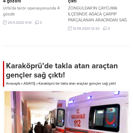
4 gözaltı
çıktı
Urfa’da terör operasyonunda 4
ZONGULDAK'IN ÇAYCUMA
gözaltı
İLÇESİNDE AĞACA ÇARPIP
PARÇALANAN ARACINDAN SAĞ
20.11.2022 11:10
0
ÇIKTI. MEYDANA GELEN KAZADA
13.09.2020 12:20
0
1 KİSİ YARALANDI.
Karaköprü’de takla atan araçtan
gençler sağ çıktı!
Anasayfa
»
ASAYİŞ
»
Karaköprü’de takla atan araçtan gençler sağ çıktı!