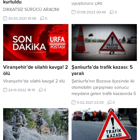
kurtuldu
uyuşturucu çıktı
DİKKATSİZ SÜRÜCÜ ARACINI
07.09.2023 00:46
0
KAYMAKAMIN ÜZERİNE SÜRDÜ
30.03.2021 15:06
0
Viranşehir’de silahlı kavga! 2
Şanlıurfa’da trafik kazası: 5
ölü
yaralı
Viranşehir'de silahlı kavga! 2 ölü
Şanlıurfa’nın Bozova ilçesinde iki
otomobilin çarpışması sonucu
24.10.2022 18:19
0
meydana gelen trafik kazasında 5
kişi yaralandı. Olay, Şanlıurfa’nın
11.02.2021 22:03
0
Bozova ilçesinde yaşandı.
Ramazan P.‘nin kullandığı 34 FP
2368 plakalı otomobil, Bozova-
Hilvan karayolunun 5’inci
kilometresinde Mehmet K.‘nin
kullandığı 06 TYF 37 plakalı