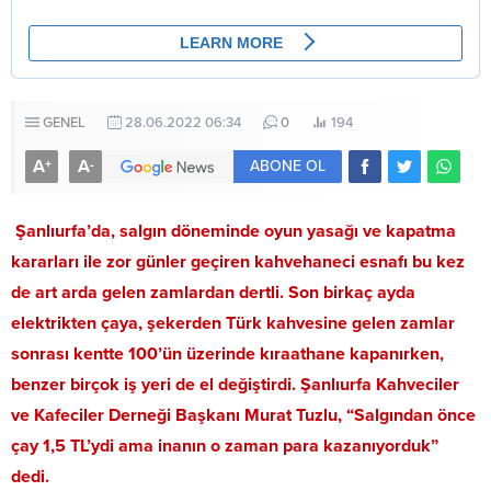
GENEL
28.06.2022 06:34
0
194
A
A
+
-
ABONE OL
Şanlıurfa’da, salgın döneminde oyun yasağı ve kapatma
kararları ile zor günler geçiren kahvehaneci esnafı bu kez
de art arda gelen zamlardan dertli. Son birkaç ayda
elektrikten çaya, şekerden Türk kahvesine gelen zamlar
sonrası kentte 100’ün üzerinde kıraathane kapanırken,
benzer birçok iş yeri de el değiştirdi. Şanlıurfa Kahveciler
ve Kafeciler Derneği Başkanı Murat Tuzlu, “Salgından önce
çay 1,5 TL’ydi ama inanın o zaman para kazanıyorduk”
dedi.