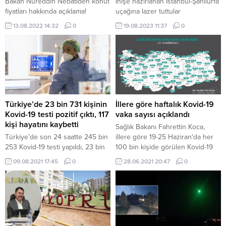
Bakan Nureddin Nebatiden konut
İnişe hazırlanan İstanbul-Şanlıurfa
fiyatları hakkında açıklama!
uçağına lazer tuttular
13.08.2022 14:32
0
19.08.2023 11:37
0
Türkiye’de 23 bin 731 kişinin
İllere göre haftalık Kovid-19
Kovid-19 testi pozitif çıktı, 117
vaka sayısı açıklandı
kişi hayatını kaybetti
Sağlık Bakanı Fahrettin Koca,
Türkiye’de son 24 saatte 245 bin
illere göre 19-25 Haziran'da her
253 Kovid-19 testi yapıldı, 23 bin
100 bin kişide görülen Kovid-19
731 kişinin testi pozitif çıktı, 117
vaka sayılarını açıkladı.
09.08.2021 17:45
0
28.06.2021 20:47
0
kişi yaşamını yitirdi. Sağlık
Bakanlığınca Günlük Koronavirüs
Tablosu, “covid19.saglik.gov.tr”
adresinden paylaşıldı. Buna göre,
Türkiye’de son 24 saatte 245 bin
253 Kovid-19 testi yapıldı, 23 bin