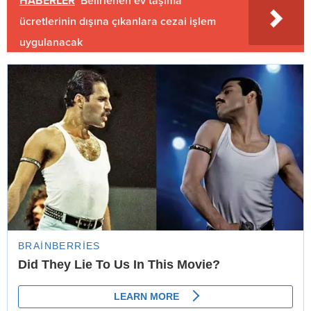
HABERLER
Belirlenen ev taşıma
ücretlerinin dışına çıkanlara cezai işlem
uygulanacak