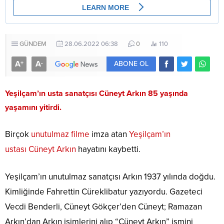
GÜNDEM
28.06.2022 06:38
0
110
A
A
+
-
ABONE OL
Yeşilçam’ın usta sanatçısı Cüneyt Arkın 85 yaşında
yaşamını yitirdi.
Birçok
unutulmaz filme
imza atan
Yeşilçam’ın
ustası Cüneyt Arkın
hayatını kaybetti.
Yeşilçam’ın unutulmaz sanatçısı Arkın 1937 yılında doğdu.
Kimliğinde Fahrettin Cüreklibatur yazıyordu. Gazeteci
Vecdi Benderli, Cüneyt Gökçer’den Cüneyt; Ramazan
Arkın’dan Arkın isimlerini alıp “Cüneyt Arkın” ismini