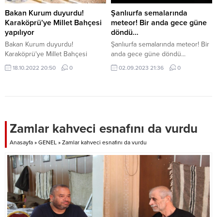
731 kişinin testi pozitif çıktı, 117
kişi...
Bakan Kurum duyurdu!
Şanlıurfa semalarında
Karaköprü’ye Millet Bahçesi
meteor! Bir anda gece güne
yapılıyor
döndü…
Bakan Kurum duyurdu!
Şanlıurfa semalarında meteor! Bir
Karaköprü'ye Millet Bahçesi
anda gece güne döndü...
yapılıyor
18.10.2022 20:50
0
02.09.2023 21:36
0
Zamlar kahveci esnafını da vurdu
Anasayfa
»
GENEL
»
Zamlar kahveci esnafını da vurdu