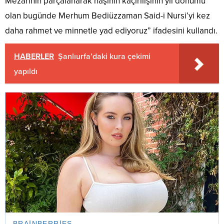
Mezarının parçalanarak naşının kaçırılışının yıl dönümü
olan bugünde Merhum Bediüzzaman Said-i Nursi’yi kez
daha rahmet ve minnetle yad ediyoruz” ifadesini kullandı.
HABERLER
Şanlıurfa’daki kura çekimi
yapıldı