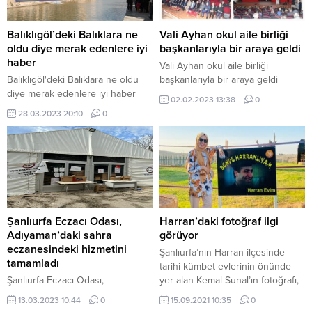
Balıklıgöl’deki Balıklara ne
Vali Ayhan okul aile birliği
oldu diye merak edenlere iyi
başkanlarıyla bir araya geldi
haber
Vali Ayhan okul aile birliği
Balıklıgöl'deki Balıklara ne oldu
başkanlarıyla bir araya geldi
diye merak edenlere iyi haber
02.02.2023 13:38
0
28.03.2023 20:10
0
Şanlıurfa Eczacı Odası,
Harran’daki fotoğraf ilgi
Adıyaman’daki sahra
görüyor
eczanesindeki hizmetini
Şanlıurfa’nın Harran ilçesinde
tamamladı
tarihi kümbet evlerinin önünde
Şanlıurfa Eczacı Odası,
yer alan Kemal Sunal’ın fotoğrafı,
Adıyaman'daki sahra
yerli ve yabancı turistler
13.03.2023 10:44
0
15.09.2021 10:35
0
eczanesindeki hizmetini
tarafından yoğun ilgi görüyor.