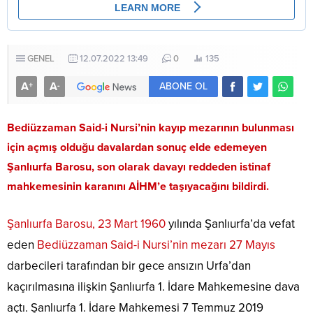
GENEL
12.07.2022 13:49
0
135
A
A
+
-
ABONE OL
Bediüzzaman Said-i Nursi’nin kayıp mezarının bulunması
için açmış olduğu davalardan sonuç elde edemeyen
Şanlıurfa Barosu, son olarak davayı reddeden istinaf
mahkemesinin karanını AİHM’e taşıyacağını bildirdi.
Şanlıurfa Barosu, 23 Mart 1960
yılında Şanlıurfa’da vefat
eden
Bediüzzaman Said-i Nursi’nin mezarı 27 Mayıs
darbecileri tarafından bir gece ansızın Urfa’dan
kaçırılmasına ilişkin Şanlıurfa 1. İdare Mahkemesine dava
açtı. Şanlıurfa 1. İdare Mahkemesi 7 Temmuz 2019