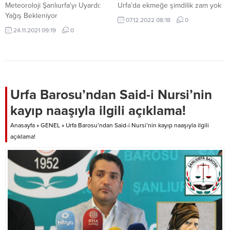
Meteoroloji Şanlıurfa'yı Uyardı:
Urfa’da ekmeğe şimdilik zam yok
Yağış Bekleniyor
07.12.2022 08:18
0
24.11.2021 09:19
0
Urfa Barosu’ndan Said-i Nursi’nin
kayıp naaşıyla ilgili açıklama!
Anasayfa
»
GENEL
»
Urfa Barosu’ndan Said-i Nursi’nin kayıp naaşıyla ilgili
açıklama!