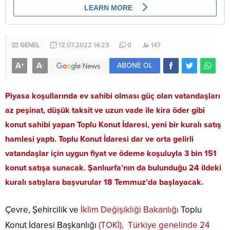
GENEL
12.07.2022 14:23
0
147
A
A
+
-
ABONE OL
Piyasa koşullarında ev sahibi olması güç olan vatandaşları
az peşinat, düşük taksit ve uzun vade ile kira öder gibi
konut sahibi yapan Toplu Konut İdaresi, yeni bir kuralı satış
hamlesi yaptı. Toplu Konut İdaresi dar ve orta gelirli
vatandaşlar için uygun fiyat ve ödeme koşuluyla 3 bin 151
konut satışa sunacak. Şanlıurfa’nın da bulunduğu 24 ildeki
kuralı satışlara başvurular 18 Temmuz’da başlayacak.
Çevre, Şehircilik ve
İklim Değişikliği Bakanlığı
Toplu
Konut İdaresi Başkanlığı
(TOKİ), Türkiye genelinde 24