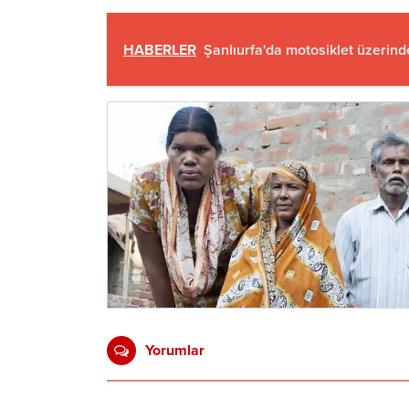
HABERLER
Şanlıurfa'da motosiklet üzerind
Yorumlar