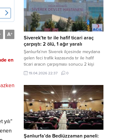
Müdürlüğü tarafından yapılan açıklamaya
göre; İl...
A
-
+
Siverek’te tır ile hafif ticari araç
çarpıştı: 2 ölü, 1 ağır yaralı
Şanlıurfa’nın Siverek ilçesinde meydana
gelen feci trafik kazasında tır ile hafif
nde en
ticari aracın çarpışması sonucu 2 kişi
yaşamını yitirdi, 1 kişi ise ağır yaralandı.
19.04.2026 22:37
0
Haber Merkezi – Siverek-Adıyaman kara
yolunda seyir halindeki araçların
amazken
çarpışması sonucu meydana gelen
kazada can pazarı yaşandı. Kafa Kafaya
Çarpıştılar Edinilen bilgilere göre,
Hüseyin Çelik (29)...
 yılı”
lenen
Şanlıurfa’da Bediüzzaman paneli: