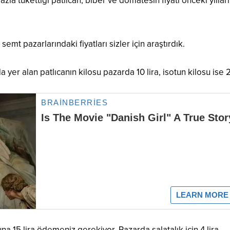
zla tükettiği patlıcan, biber ve domatesin fiyatı önceki yıllar
emt pazarlarındaki fiyatları sizler için araştırdık.
a yer alan patlıcanın kilosu pazarda 10 lira, isotun kilosu ise 2
a 15 lira ödemeniz gerekiyor. Pazarda salatalık için 4 lira,