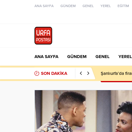
ANA SAYFA
GÜNDEM
GENEL
YEREL
EĞİTİM
ANA SAYFA
GÜNDEM
GENEL
YEREL
SON DAKİKA
Şanlıurfa’da fir