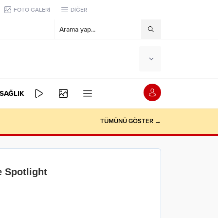
FOTO GALERİ
DİĞER
SAĞLIK
TÜMÜNÜ GÖSTER →