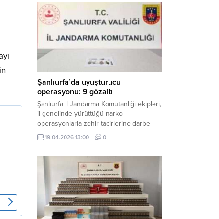
mühimmat ele geçirildi. Haber Merkezi –
Şanlıurfa Valiliği İl Basın ve Halkla İlişkiler
Müdürlüğü tarafından yapılan açıklamaya
göre; 17 Nisan...
ayı
in
Şanlıurfa’da uyuşturucu
operasyonu: 9 gözaltı
Şanlıurfa İl Jandarma Komutanlığı ekipleri,
il genelinde yürüttüğü narko-
operasyonlarla zehir tacirlerine darbe
indirdi. Üç ilçede eş zamanlı
19.04.2026 13:00
0
gerçekleştirilen faaliyetlerde çeşitli
uyuşturucu maddeler ele geçirilirken, 9
şüpheli hakkında adli işlem başlatıldı.
Haber Merkezi – Şanlıurfa Valiliği İl Basın
ve Halkla İlişkiler Müdürlüğü’nden yapılan
açıklamaya göre, İl Jandarma Komutanlığı
tarafından “Narkotik Suçlarla...