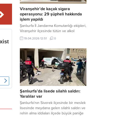
Viranşehir’de kaçak sigara
operasyonu: 29 şüpheli hakkında
işlem yapıldı
Şanlıurfa İl Jandarma Komutanlığı ekipleri,
Viranşehir ilçesinde tütün ve alkol
kaçakçılığına yönelik yürüttüğü kapsamlı
19.04.2026 12:51
0
çalışmalar neticesinde binlerce paket
gümrük kaçağı sigara ele geçirdi.
Operasyon kapsamında çok sayıda şahıs
hakkında adli süreç başlatıldı. Haber
Merkezi – Şanlıurfa Valiliği bünyesinde İl
Jandarma Komutanlığı tarafından
gerçekleştirilen “Tütün ve Alkol
Kaçakçılarına Yönelik Çalışmalar” tüm...
Şanlıurfa’da lisede silahlı saldırı:
Yaralılar var
Şanlıurfa’nın Siverek ilçesinde bir meslek
lisesinde meydana gelen silahlı saldırı ve
rehin alma iddiaları ilçede büyük paniğe