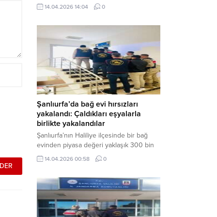
neden oldu. Olay yerine çok sayıda özel
14.04.2026 14:04
0
harekat polisi ve sağlık ekibi sevk
edilirken, saldırganı etkisiz hale getirme
çalışmaları devam ediyor. Haber Merkezi
– Siverek ilçesi Hasan Çelebi
Mahallesi’nde bulunan Ahmet Koyuncu
Mesleki...
Şanlıurfa’da bağ evi hırsızları
yakalandı: Çaldıkları eşyalarla
birlikte yakalandılar
Şanlıurfa’nın Haliliye ilçesinde bir bağ
evinden piyasa değeri yaklaşık 300 bin
TL olan eşyaları çalan şüpheliler,
14.04.2026 00:58
0
jandarmanın başarılı operasyonuyla
yakalandı. Olayla ilgili gözaltına alınan 3
şüpheliden 2’si tutuklanarak cezaevine
gönderildi. Haber Merkezi – Şanlıurfa İl
Jandarma Komutanlığı, “Faili Meçhul
Hırsızlık Olaylarının Aydınlatılmasına”