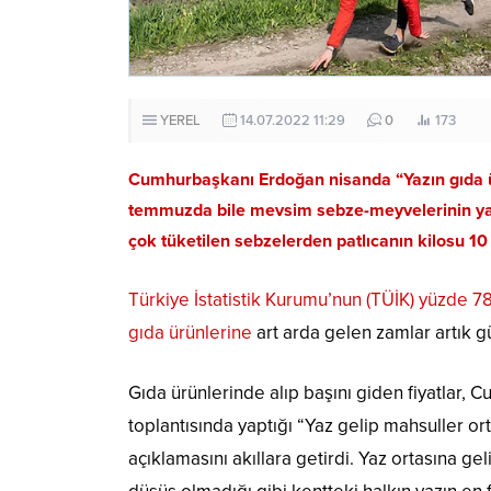
YEREL
14.07.2022 11:29
0
173
Cumhurbaşkanı Erdoğan nisanda “Yazın gıda ürün
temmuzda bile mevsim sebze-meyvelerinin yan
çok tüketilen sebzelerden patlıcanın kilosu 10 l
Türkiye İstatistik Kurumu’nun (TÜİK) yüzde 7
gıda ürünlerine
art arda gelen zamlar artık gü
Gıda ürünlerinde alıp başını giden fiyatlar
toplantısında yaptığı “Yaz gelip mahsuller orta
açıklamasını akıllara getirdi. Yaz ortasına 