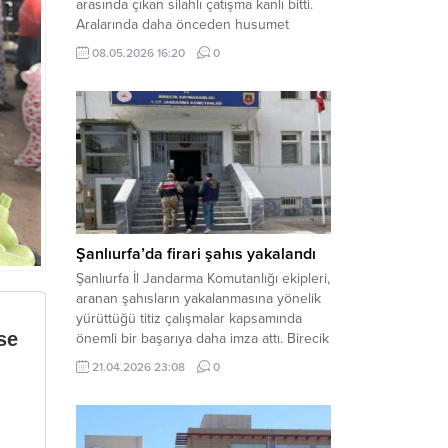
arasında çıkan silahlı çatışma kanlı bitti.
Aralarında daha önceden husumet
olduğu öğrenilen tarafların kavgası
08.05.2026 16:20
0
neticesinde 3 kişi olay yerinde yaşamını
yitirdi. Haber Merkezi – Olay, Haliliye
ilçesine bağlı kırsal Konaç Mahallesi’nde
meydana geldi. Edinilen bilgilere göre,
aralarında husumet bulunan iki grup
arasında henüz belirlenemeyen bir...
Şanlıurfa’da firari şahıs yakalandı
Şanlıurfa İl Jandarma Komutanlığı ekipleri,
aranan şahısların yakalanmasına yönelik
yürüttüğü titiz çalışmalar kapsamında
önemli bir başarıya daha imza attı. Birecik
ilçesinde düzenlenen operasyonla,
21.04.2026 23:08
0
hakkında kesinleşmiş hapis cezası
bulunan bir firari yakalanarak adalete
teslim edildi. Haber Merkezi – Şanlıurfa
Valiliği İl Basın ve Halkla İlişkiler