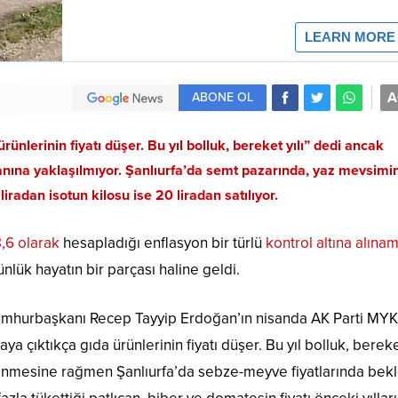
A
ABONE OL
lerinin fiyatı düşer. Bu yıl bolluk, bereket yılı” dedi ancak
ına yaklaşılmıyor. Şanlıurfa’da semt pazarında, yaz mevsimi
iradan isotun kilosu ise 20 liradan satılıyor.
8,6 olarak
hesapladığı enflasyon bir türlü
kontrol altına alın
nlük hayatın bir parçası haline geldi.
, Cumhurbaşkanı Recep Tayyip Erdoğan’ın nisanda AK Parti MYK
ya çıktıkça gıda ürünlerinin fiyatı düşer. Bu yıl bolluk, bereket
gelinmesine rağmen Şanlıurfa’da sebze-meyve fiyatlarında bek