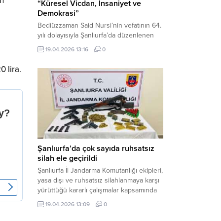
ın
“Küresel Vicdan, İnsaniyet ve
Demokrasi”
Bediüzzaman Said Nursi’nin vefatının 64.
yılı dolayısıyla Şanlıurfa’da düzenlenen
panelde, günümüzün manevi ve
19.04.2026 13:16
0
toplumsal sorunlarına Risale-i Nur
perspektifiyle çözüm arandı. Karaköprü
0 lira.
Necmettin Cevheri Kültür Merkezi’nde
gerçekleştirilen “Küresel Vicdan,
İnsaniyet ve Demokrasi” başlıklı panel,
hürriyet, adalet ve hukuk vurgularıyla
yoğun katılıma sahne oldu. Haber
Merkezi – Bediüzzaman Eğitim Kültür ve
Sanat...
Şanlıurfa’da çok sayıda ruhsatsız
silah ele geçirildi
Şanlıurfa İl Jandarma Komutanlığı ekipleri,
yasa dışı ve ruhsatsız silahlanmaya karşı
yürüttüğü kararlı çalışmalar kapsamında
Bozova ilçesinde bir ikamete operasyon
19.04.2026 13:09
0
düzenledi. Yapılan aramada çok sayıda
uzun namlulu silah, tabanca ve