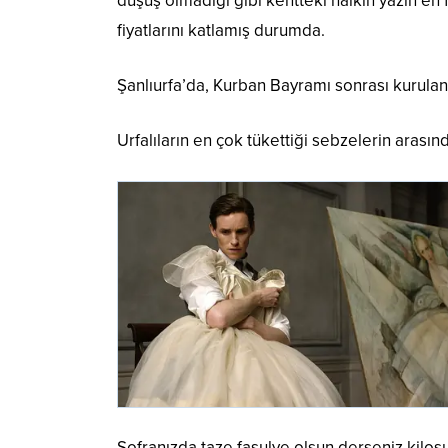
düşüş olmadığı gibi kentteki halkın yazın en fa
fiyatlarını katlamış durumda.
Şanlıurfa’da, Kurban Bayramı sonrası kurulan s
Urfalıların en çok tükettiği sebzelerin arasınd
Sofranızda taze fasulye olsun derseniz kilosun