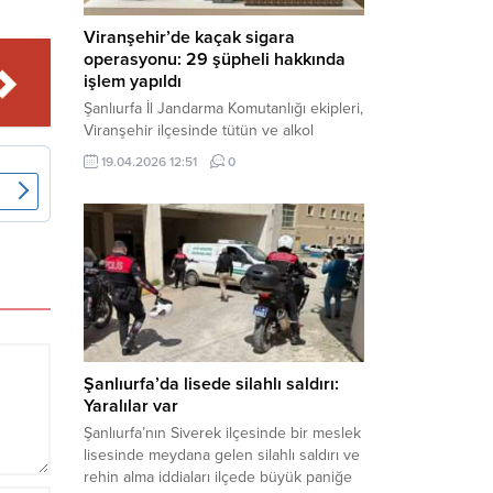
Viranşehir’de kaçak sigara
operasyonu: 29 şüpheli hakkında
işlem yapıldı
Şanlıurfa İl Jandarma Komutanlığı ekipleri,
Viranşehir ilçesinde tütün ve alkol
kaçakçılığına yönelik yürüttüğü kapsamlı
19.04.2026 12:51
0
çalışmalar neticesinde binlerce paket
gümrük kaçağı sigara ele geçirdi.
Operasyon kapsamında çok sayıda şahıs
hakkında adli süreç başlatıldı. Haber
Merkezi – Şanlıurfa Valiliği bünyesinde İl
Jandarma Komutanlığı tarafından
gerçekleştirilen “Tütün ve Alkol
Kaçakçılarına Yönelik Çalışmalar” tüm...
Şanlıurfa’da lisede silahlı saldırı:
Yaralılar var
Şanlıurfa’nın Siverek ilçesinde bir meslek
lisesinde meydana gelen silahlı saldırı ve
rehin alma iddiaları ilçede büyük paniğe