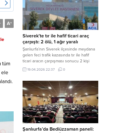
Müdürlüğü tarafından yapılan açıklamaya
göre; İl...
A
-
+
Siverek’te tır ile hafif ticari araç
le
çarpıştı: 2 ölü, 1 ağır yaralı
Şanlıurfa’nın Siverek ilçesinde meydana
gelen feci trafik kazasında tır ile hafif
ticari aracın çarpışması sonucu 2 kişi
n tüm
yaşamını yitirdi, 1 kişi ise ağır yaralandı.
19.04.2026 22:37
0
 ele
Haber Merkezi – Siverek-Adıyaman kara
yolunda seyir halindeki araçların
landı.
çarpışması sonucu meydana gelen
kazada can pazarı yaşandı. Kafa Kafaya
Çarpıştılar Edinilen bilgilere göre,
Hüseyin Çelik (29)...
Şanlıurfa’da Bediüzzaman paneli: