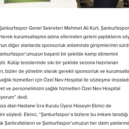
anlıurfaspor Genel Sekreteri Mehmet Ali Kurt, Şanlıurfaspor
terek kurumsallaşma adına ellerinden geleni yaptıklarını söy
un diğer alanlarda sponsorluk anlamında girişimlerinin sür
anlıurfaspor’umuzun başarılı bir şekilde kamp dönemini
r. Kulüp tesislerinde sıkı bir şekilde sezona hazırlanan
n, bizler de yönetim olarak gerekli sponsorluk ve kurumsal
sağlık hizmetleri için Özel Nev Hospital ile sözleşme imzalad
yet ve personelimizin sağlık hizmetleri Özel Nev Hospital
liyorum” dedi.
za atan Hastane İcra Kurulu Üyesi Hüseyin Ekinci de
 söyledi. Ekinci, “Şanlıurfaspor’a bizlere bu imkanı tanıdığı 
k Şanlırufalıların ve Şanlıurfaspor’umuzun her daim yanların