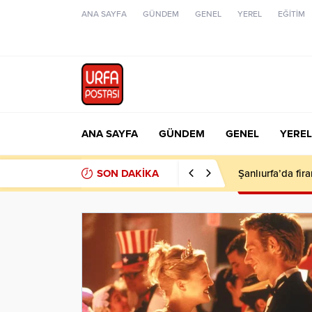
ANA SAYFA
GÜNDEM
GENEL
YEREL
EĞİTİM
ANA SAYFA
GÜNDEM
GENEL
YEREL
SON DAKİKA
Şanlıurfa’da fir