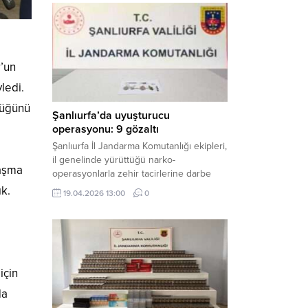
mühimmat ele geçirildi. Haber Merkezi –
Şanlıurfa Valiliği İl Basın ve Halkla İlişkiler
Müdürlüğü tarafından yapılan açıklamaya
göre; 17 Nisan...
’un
ledi.
düğünü
Şanlıurfa’da uyuşturucu
operasyonu: 9 gözaltı
Şanlıurfa İl Jandarma Komutanlığı ekipleri,
il genelinde yürüttüğü narko-
laşma
operasyonlarla zehir tacirlerine darbe
indirdi. Üç ilçede eş zamanlı
ık.
19.04.2026 13:00
0
gerçekleştirilen faaliyetlerde çeşitli
uyuşturucu maddeler ele geçirilirken, 9
şüpheli hakkında adli işlem başlatıldı.
Haber Merkezi – Şanlıurfa Valiliği İl Basın
ve Halkla İlişkiler Müdürlüğü’nden yapılan
açıklamaya göre, İl Jandarma Komutanlığı
için
tarafından “Narkotik Suçlarla...
da