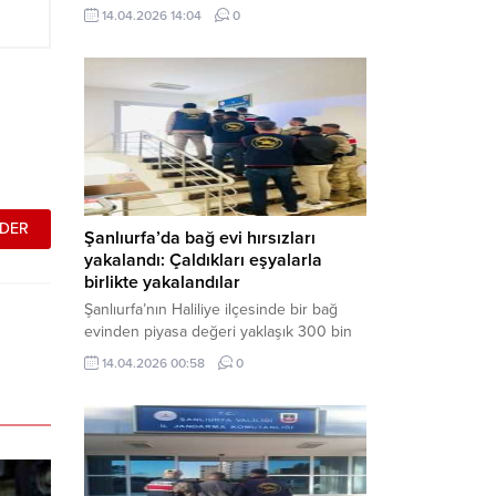
neden oldu. Olay yerine çok sayıda özel
14.04.2026 14:04
0
harekat polisi ve sağlık ekibi sevk
edilirken, saldırganı etkisiz hale getirme
çalışmaları devam ediyor. Haber Merkezi
– Siverek ilçesi Hasan Çelebi
Mahallesi’nde bulunan Ahmet Koyuncu
Mesleki...
Şanlıurfa’da bağ evi hırsızları
yakalandı: Çaldıkları eşyalarla
birlikte yakalandılar
Şanlıurfa’nın Haliliye ilçesinde bir bağ
evinden piyasa değeri yaklaşık 300 bin
TL olan eşyaları çalan şüpheliler,
14.04.2026 00:58
0
jandarmanın başarılı operasyonuyla
yakalandı. Olayla ilgili gözaltına alınan 3
şüpheliden 2’si tutuklanarak cezaevine
gönderildi. Haber Merkezi – Şanlıurfa İl
Jandarma Komutanlığı, “Faili Meçhul
Hırsızlık Olaylarının Aydınlatılmasına”