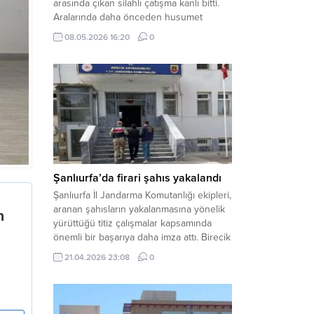
arasında çıkan silahlı çatışma kanlı bitti.
Aralarında daha önceden husumet
olduğu öğrenilen tarafların kavgası
08.05.2026 16:20
0
neticesinde 3 kişi olay yerinde yaşamını
yitirdi. Haber Merkezi – Olay, Haliliye
ilçesine bağlı kırsal Konaç Mahallesi’nde
meydana geldi. Edinilen bilgilere göre,
aralarında husumet bulunan iki grup
arasında henüz belirlenemeyen bir...
Şanlıurfa’da firari şahıs yakalandı
Şanlıurfa İl Jandarma Komutanlığı ekipleri,
aranan şahısların yakalanmasına yönelik
yürüttüğü titiz çalışmalar kapsamında
önemli bir başarıya daha imza attı. Birecik
ilçesinde düzenlenen operasyonla,
21.04.2026 23:08
0
hakkında kesinleşmiş hapis cezası
bulunan bir firari yakalanarak adalete
teslim edildi. Haber Merkezi – Şanlıurfa
Valiliği İl Basın ve Halkla İlişkiler