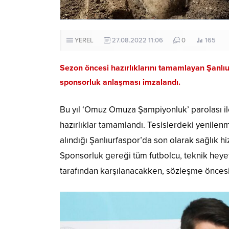
YEREL
27.08.2022 11:06
0
165
Sezon öncesi hazırlıklarını tamamlayan Şanlıur
sponsorluk anlaşması imzalandı.
Bu yıl ‘Omuz Omuza Şampiyonluk’ parolası 
hazırlıklar tamamlandı. Tesislerdeki yenilen
alındığı Şanlıurfaspor’da son olarak sağlık hi
Sponsorluk gereği tüm futbolcu, teknik heyet
tarafından karşılanacakken, sözleşme öncesi 