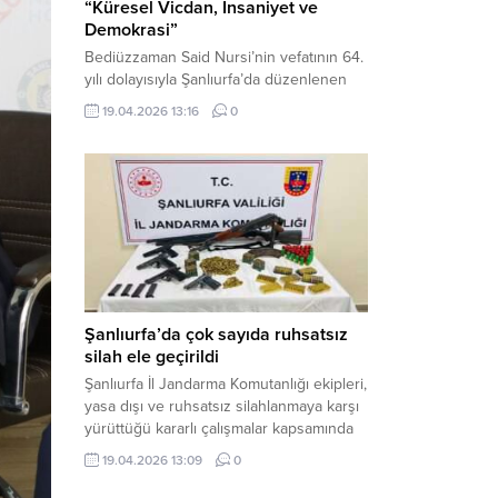
“Küresel Vicdan, İnsaniyet ve
Demokrasi”
Bediüzzaman Said Nursi’nin vefatının 64.
yılı dolayısıyla Şanlıurfa’da düzenlenen
panelde, günümüzün manevi ve
19.04.2026 13:16
0
toplumsal sorunlarına Risale-i Nur
perspektifiyle çözüm arandı. Karaköprü
Necmettin Cevheri Kültür Merkezi’nde
gerçekleştirilen “Küresel Vicdan,
İnsaniyet ve Demokrasi” başlıklı panel,
hürriyet, adalet ve hukuk vurgularıyla
yoğun katılıma sahne oldu. Haber
Merkezi – Bediüzzaman Eğitim Kültür ve
Sanat...
Şanlıurfa’da çok sayıda ruhsatsız
silah ele geçirildi
Şanlıurfa İl Jandarma Komutanlığı ekipleri,
yasa dışı ve ruhsatsız silahlanmaya karşı
yürüttüğü kararlı çalışmalar kapsamında
Bozova ilçesinde bir ikamete operasyon
19.04.2026 13:09
0
düzenledi. Yapılan aramada çok sayıda
uzun namlulu silah, tabanca ve