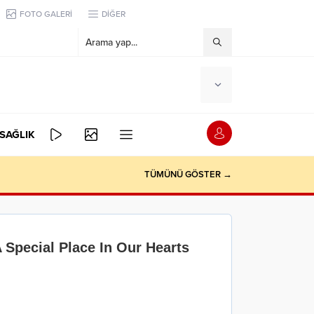
FOTO GALERİ
DİĞER
SAĞLIK
TÜMÜNÜ GÖSTER →